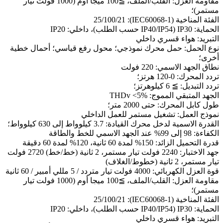
مقاومة العزل: القلب/الملف، ≧100 ميجا أوم (1000 فولت تيار
مستمر)؛
الفئة المناخية (IEC60068-1): 25/100/21
الحماية: IP30 (IP40/IP54 حسب الطلب)، داخلي: IP20
التبريد: هواء قسري داخلي
نوع الحمل: حمل محرك نموذجي؛ محول رفع قياسي؛ أحمال خطية
أخرى؛
نطاق الجهد الاسمي: 220 فولت
تردد المحرك: 0-120 هرتز؛
تردد التبديل: ≧ 6 كيلوهرتز؛
الجهد المتبقي المموج: THDv <5%
طول كابل المحرك: حتى 2000 متر؛
نموذج العمل: تشغيل مستمر للعمل الداخلي
القدرة الاسمية لدخل محرك القيادة: 3.7 كيلوواط إلى 630 كيلوواط؛
الكفاءة: 98 إلى 99% عند الجهد الاسمي للخط والطاقة
قدرة التحميل الزائد: 150% لمدة 60 ثانية، 120% لمدة 60 دقيقة
جهد الاختبار: 2240 فولت تيار مستمر، 2 ثانية (خط/خط) 2720 فولت
تيار مستمر، 2 ثانية (خطوط/الغلاف)
قوة العزل الكهربائي: 4000 فولت تيار متردد / 5 مللي أمبير / 60 ثانية
مقاومة العزل: القلب/الملف، ≧100 ميجا أوم (1000 فولت تيار
مستمر)؛
الفئة المناخية (IEC60068-1): 25/100/21
الحماية: IP30 (IP40/IP54 حسب الطلب)، داخلي: IP20
التبريد: هواء قسري داخلي