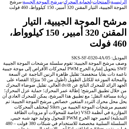
الرئيسية
›
المنتجات
›
لحماية المحرك
›
مرشح الموجة الجيبية
›
مرشح
الموجة الجيبية، التيار المقنن 320 أمبير، 150 كيلوواط، 460 فولت
مرشح الموجة الجيبية، التيار
المقنن 320 أمبير، 150 كيلوواط،
460 فولت
الموديل: SKS-SF-0320-4A/05
وصف مرشح الموجة الجيبية: تقوم سلسلة مرشحات الموجة الجيبية
SWF بتحويل إشارة الخرج PWM لمحركات الأقراص إلى موجة جيبية
ناعمة ذات بقايا منخفضة؛ تقليل ظاهرة الرنين الناجمة عن السعة
والمحاثة الموزعة للكابل الطويل (أطول من 50 مترًا)؛ القضاء على
الجهد الزائد للمحرك الناتج عن dv/dt العالي، تقليل ضوضاء المحرك
من خلال تطبيق المرشح؛ إطالة عمر المحرك؛ حماية عزل المحرك؛
زيادة مسافة النقل؛ مع تطبيق هذا المرشح، يمكن للمحرك العادي أن
يحل محل محرك التردد المتغير. خصائص مرشح الموجة الجيبية: تم
تصميم مرشحات الموجة الجيبية من Sikes لمختلف المحركات
المؤازرة في أنظمة VSD (خاصة للمحولات أو مزودات الطاقة
التبديلية) لتغيير جهد الخرج PWM للمحول وتوليد جهد شبه جيبي.
السلسلة السلبية مخصصة للاستخدام في شبكات 380 فولت – 480
فولت. تقدم Sikes خيارًا اقتصاديًا آخر بالإضافة إلى مرشحات