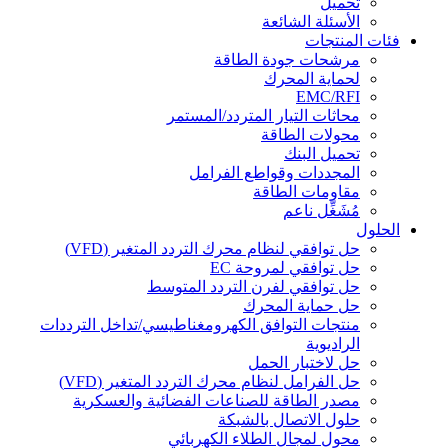
تحميل
الأسئلة الشائعة
فئات المنتجات
مرشحات جودة الطاقة
لحماية المحرك
EMC/RFI
محاثات التيار المتردد/المستمر
محولات الطاقة
تحميل البنك
المجددات وقواطع الفرامل
مقاومات الطاقة
مُشَغِّل ناعم
الحلول
حل توافقي لنظام محرك التردد المتغير (VFD)
حل توافقي لمروحة EC
حل توافقي لفرن التردد المتوسط
حل حماية المحرك
منتجات التوافق الكهرومغناطيسي/تداخل الترددات
الراديوية
حل لاختبار الحمل
حل الفرامل لنظام محرك التردد المتغير (VFD)
مصدر الطاقة للصناعات الفضائية والعسكرية
حلول الاتصال بالشبكة
محول لمجال الطلاء الكهربائي