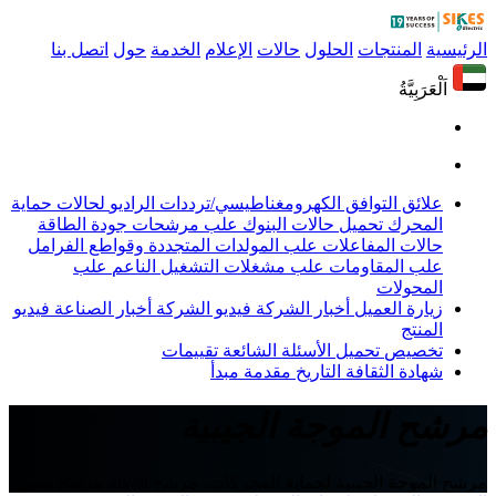
الرئيسية
المنتجات
الحلول
حالات
الإعلام
الخدمة
حول
اتصل بنا
اَلْعَرَبِيَّةُ
علائق التوافق الكهرومغناطيسي/ترددات الراديو
لحالات حماية
المحرك
تحميل حالات البنوك
علب مرشحات جودة الطاقة
حالات المفاعلات
علب المولدات المتجددة وقواطع الفرامل
علب المقاومات
علب مشغلات التشغيل الناعم
علب
المحولات
زيارة العميل
أخبار الشركة
فيديو الشركة
أخبار الصناعة
فيديو
المنتج
تخصيص
تحميل
الأسئلة الشائعة
تقييمات
شهادة
الثقافة
التاريخ
مقدمة
مبدأ
مرشح الموجة الجيبية
مرشح الموجة الجيبية لحماية المحركات، مرشح dv/dt، مرشح جيبي