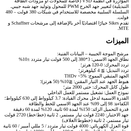
المؤازرة في أنظمة VSD (خاصة للمحولات أو مزودات الطاقة
التبديلية) لتغيير جهد الخرج PWM للمحول وتوليد جهد شبه جيبي.
السلسلة السلبية مخصصة للاستخدام في شبكات 380 فولت – 480
فولت.
تقدم Sikes خيارًا اقتصاديًا آخر بالإضافة إلى مرشحات Schaffner و
MTE.
الميزات
مرشح الموجة الجيبية – البيانات الفنية:
نطاق الجهد الاسمي: 3*380 إلى 500 فولت تيار متردد ±10%
تردد المحرك: 0-120 هرتز؛
تردد التبديل: ≧ 4 كيلوهرتز؛
الجهد المتبقي المموج: THDv <5%
هبوط الجهد عند التيار المقنن: ≦10% (50 هرتز)؛
طول كابل المحرك: حتى 2000 متر؛
نموذج العمل: تشغيل مستمر للعمل الداخلي
القدرة الاسمية لدخل محرك القيادة: 3.7 كيلوواط إلى 630 كيلوواط؛
الكفاءة: 98 إلى 99% عند الجهد الاسمي للخط والطاقة
قدرة التحميل الزائد: 150% لمدة 60 ثانية، 120% لمدة 60 دقيقة
جهد الاختبار: 2240 فولت تيار مستمر، 2 ثانية (خط/خط) 2720 فولت
تيار مستمر، 2 ثانية (خطوط/الغلاف)
قوة العزل الكهربائي: 4000 فولت تيار متردد / 5 مللي أمبير / 60 ثانية