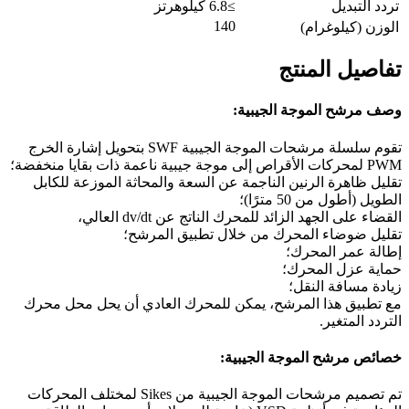
تردد التبديل
≥6.8 كيلوهرتز
140
الوزن (كيلوغرام)
تفاصيل المنتج
وصف مرشح الموجة الجيبية:
تقوم سلسلة مرشحات الموجة الجيبية SWF بتحويل إشارة الخرج
PWM لمحركات الأقراص إلى موجة جيبية ناعمة ذات بقايا منخفضة؛
تقليل ظاهرة الرنين الناجمة عن السعة والمحاثة الموزعة للكابل
الطويل (أطول من 50 مترًا)؛
القضاء على الجهد الزائد للمحرك الناتج عن dv/dt العالي،
تقليل ضوضاء المحرك من خلال تطبيق المرشح؛
إطالة عمر المحرك؛
حماية عزل المحرك؛
زيادة مسافة النقل؛
مع تطبيق هذا المرشح، يمكن للمحرك العادي أن يحل محل محرك
التردد المتغير.
خصائص مرشح الموجة الجيبية:
تم تصميم مرشحات الموجة الجيبية من Sikes لمختلف المحركات