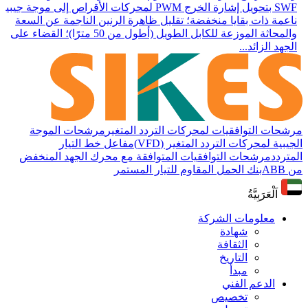
SWF بتحويل إشارة الخرج PWM لمحركات الأقراص إلى موجة جيبية
ناعمة ذات بقايا منخفضة؛ تقليل ظاهرة الرنين الناجمة عن السعة
والمحاثة الموزعة للكابل الطويل (أطول من 50 مترًا)؛ القضاء على
الجهد الزائد...
مرشحات التوافقيات لمحركات التردد المتغير
مرشحات الموجة
الجيبية لمحركات التردد المتغير (VFD)
مفاعل خط التيار
المتردد
مرشحات التوافقيات المتوافقة مع محرك الجهد المنخفض
من ABB
بنك الحمل المقاوم للتيار المستمر
اَلْعَرَبِيَّةُ
معلومات الشركة
شهادة
الثقافة
التاريخ
مبدأ
الدعم الفني
تخصيص