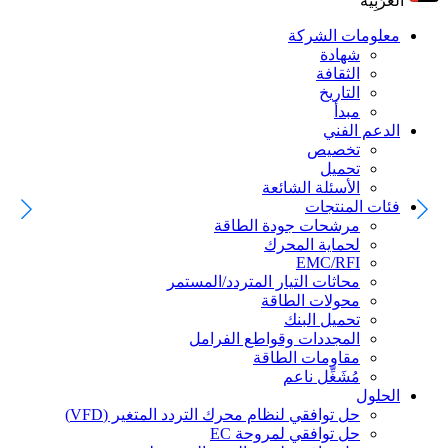
اَلْعَرَبِيَّةُ
معلومات الشركة
شهادة
الثقافة
التاريخ
مبدأ
الدعم الفني
تخصيص
تحميل
الأسئلة الشائعة
فئات المنتجات
مرشحات جودة الطاقة
لحماية المحرك
EMC/RFI
محاثات التيار المتردد/المستمر
محولات الطاقة
تحميل البنك
المجددات وقواطع الفرامل
مقاومات الطاقة
مُشَغِّل ناعم
الحلول
حل توافقي لنظام محرك التردد المتغير (VFD)
حل توافقي لمروحة EC