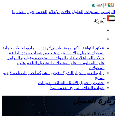
الرئيسية
المنتجات
الحلول
حالات
الإعلام
الخدمة
حول
اتصل بنا
اَلْعَرَبِيَّةُ
علائق التوافق الكهرومغناطيسي/ترددات الراديو
لحالات حماية
المحرك
تحميل حالات البنوك
علب مرشحات جودة الطاقة
حالات المفاعلات
علب المولدات المتجددة وقواطع الفرامل
علب المقاومات
علب مشغلات التشغيل الناعم
علب
المحولات
زيارة العميل
أخبار الشركة
فيديو الشركة
أخبار الصناعة
فيديو
المنتج
تخصيص
تحميل
الأسئلة الشائعة
تقييمات
شهادة
الثقافة
التاريخ
مقدمة
مبدأ
زيارة العميل
زار العملاء العالميون مقر شركتنا ومرافق الإنتاج.