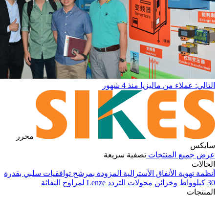
التالي: عملاء من ماليزيا
منذ 4 شهور
محرر
سايكس
عرض جميع المنتجات
تصفية سريعة
الحالات
أنظمة تهوية الأنفاق الأسترالية المزودة بمرشح توافقيات سلبي بقدرة
30 كيلوواط وخزائن محولات التردد Lenze لمراوح النفاثة
في
المنتجات