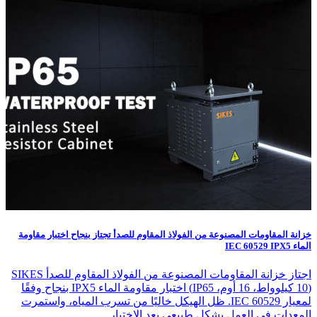
خزانة المقاومات المصنوعة من الفولاذ المقاوم للصدأ تجتاز بنجاح اختبار مقاومة
الماء IEC 60529 IPX5
اجتاز خزانة المقاومات المصنوعة من الفولاذ المقاوم للصدأ SIKES
(10 كيلوواط، 16 أوم، IP65) اختبار مقاومة الماء IPX5 بنجاح وفقًا
لمعيار IEC 60529. ظل الهيكل خاليًا من تسرب المياه، واستمرت
المعدات في العمل بشكل طبيعي بعد الاختبار.