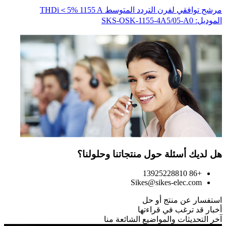
مرشح توافقي لفرن التردد المتوسط THDi＜5% 1155 A
محو
المو
الموديل: SKS-OSK-1155-4A5/05-A0
هل لديك أسئلة حول منتجاتنا وحلولنا؟
+86 13925228810
Sikes@sikes-elec.com
استفسار عن منتج أو حل
أخبار قد ترغب في قراءتها
آخر التحديثات والمواضيع الشائعة منا