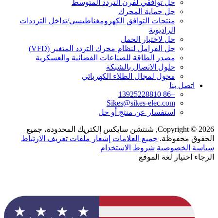
حل توافقي لفرن التردد المتوسط
حل حماية المحرك
منتجات التوافق الكهرومغناطيسي/تداخل الترددات
الراديوية
حل لاختبار الحمل
حل الفرامل لنظام محرك التردد المتغير (VFD)
مصدر الطاقة للصناعات الفضائية والعسكرية
حلول الاتصال بالشبكة
محول لمجال الطلاء الكهربائي
اتصل بنا
+86 13925228810
Sikes@sikes-elec.com
استفسار عن منتج أو حل
Copyright © 2026, شنتشن سايكس إلكتريك المحدودة، جميع
الحقوق محفوظة.
جميع العلامات
إشعار ملفات تعريف الارتباط
سياسة الخصوصية
شروط الاستخدام
الرجاء اختيار لغة الموقع