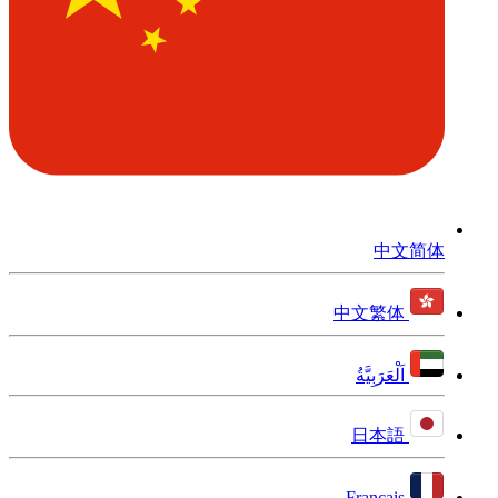
中文简体
中文繁体
اَلْعَرَبِيَّةُ
日本語
Français