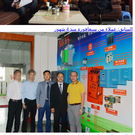
السابق: عملاء من سنغافورة
منذ 4 شهور