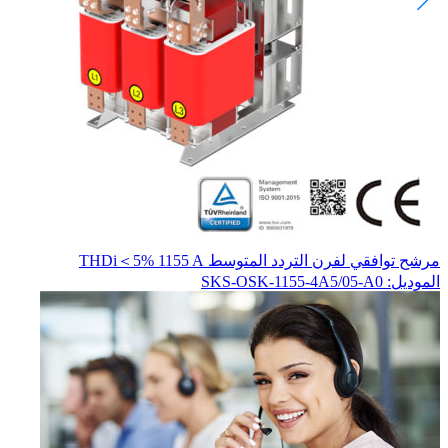
مرشح توافقي لفرن التردد المتوسط THDi＜5% 1155 A
الموديل: SKS-OSK-1155-4A5/05-A0