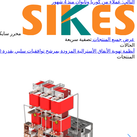
التالي: عملاء من كوريا وتايوان
منذ 4 شهور
محرر ساي
عرض جميع المنتجات
تصفية سريعة
الحالات
أنظمة تهوية الأنفاق الأسترالية المزودة بمرشح توافقيات سلبي بقدرة 30 كيلوواط وخزائن محولات التردد Lenze لمراوح النفاثة
المنتجات