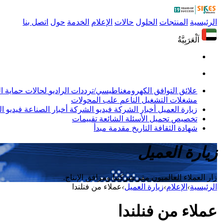
الرئيسية
المنتجات
الحلول
حالات
الإعلام
الخدمة
حول
اتصل بنا
اَلْعَرَبِيَّةُ
علائق التوافق الكهرومغناطيسي/ترددات الراديو
لحالات حماية 
مشغلات التشغيل الناعم
علب المحولات
زيارة العميل
أخبار الشركة
فيديو الشركة
أخبار الصناعة
فيديو ال
تخصيص
تحميل
الأسئلة الشائعة
تقييمات
شهادة
الثقافة
التاريخ
مقدمة
مبدأ
زيارة العميل
زار العملاء العالميون مقر شركتنا ومرافق الإنتاج.
الرئيسية
›
الإعلام
›
زيارة العميل
›
عملاء من فنلندا
عملاء من فنلندا