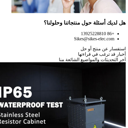
هل لديك أسئلة حول منتجاتنا وحلولنا؟
+86 13925228810
Sikes@sikes-elec.com
استفسار عن منتج أو حل
أخبار قد ترغب في قراءتها
آخر التحديثات والمواضيع الشائعة منا