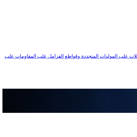
لات
علب المولدات المتجددة وقواطع الفرامل
علب المقاومات
علب