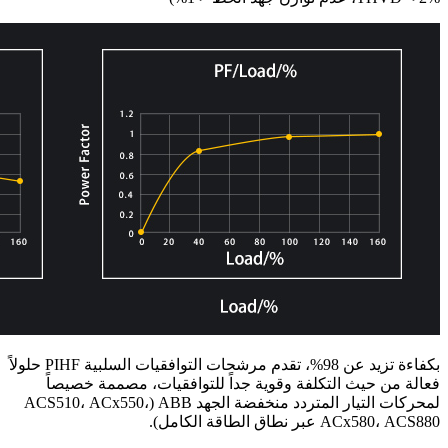
بكفاءة تزيد عن 98%، تقدم مرشحات التوافقيات السلبية PIHF حلولاً
فعالة من حيث التكلفة وقوية جداً للتوافقيات، مصممة خصيصاً
لمحركات التيار المتردد منخفضة الجهد ABB (ACS510، ACx550،
ACx580، ACS880 عبر نطاق الطاقة الكامل).