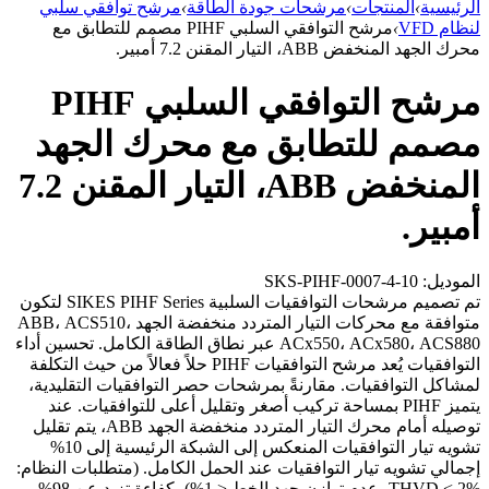
الرئيسية
›
المنتجات
›
مرشحات جودة الطاقة
›
مرشح توافقي سلبي
لنظام VFD
›
مرشح التوافقي السلبي PIHF مصمم للتطابق مع
محرك الجهد المنخفض ABB، التيار المقنن 7.2 أمبير.
مرشح التوافقي السلبي PIHF
مصمم للتطابق مع محرك الجهد
المنخفض ABB، التيار المقنن 7.2
أمبير.
الموديل: SKS-PIHF-0007-4-10
تم تصميم مرشحات التوافقيات السلبية SIKES PIHF Series لتكون
متوافقة مع محركات التيار المتردد منخفضة الجهد ABB، ACS510،
ACx550، ACx580، ACS880 عبر نطاق الطاقة الكامل. تحسين أداء
التوافقيات يُعد مرشح التوافقيات PIHF حلاً فعالاً من حيث التكلفة
لمشاكل التوافقيات. مقارنةً بمرشحات حصر التوافقيات التقليدية،
يتميز PIHF بمساحة تركيب أصغر وتقليل أعلى للتوافقيات. عند
توصيله أمام محرك التيار المتردد منخفضة الجهد ABB، يتم تقليل
تشويه تيار التوافقيات المنعكس إلى الشبكة الرئيسية إلى 10%
إجمالي تشويه تيار التوافقيات عند الحمل الكامل. (متطلبات النظام:
THVD < 2%، عدم توازن جهد الخط < 1%) بكفاءة تزيد عن 98%،