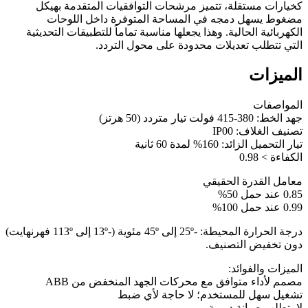
كخيارات مستقلة، تتميز مرشحات التوافقيات المتقدمة بهيكل
مضغوط يسهل دمجه في المساحة المتوفرة داخل اللوحات
الكهربائية الحالية. وهذا يجعلها مناسبة تماماً للتطبيقات التحديثية
التي تتطلب تعديلات محدودة على محول التردد.
الميزات
المواصفات
جهد الخط: 380-415 فولت تيار متردد (50 هرتز)
تصنيف الغلاف: IP00
تيار التحميل الزائد: 160% لمدة 60 ثانية
الكفاءة > 0.98
معامل القدرة الحقيقي
0.85 عند حمل 50%
0.99 عند حمل 100%
درجة الحرارة المحيطة: -25º إلى 45º مئوية (-13º إلى 113º فهرنهايت)
دون تخفيض التصنيف.
الميزات والفوائد:
مصمم لأداء متوافق مع محركات الجهد المنخفض من ABB
تشغيل سهل للمستخدم؛ لا حاجة لأي ضبط
لا يتطلب صيانة دورية