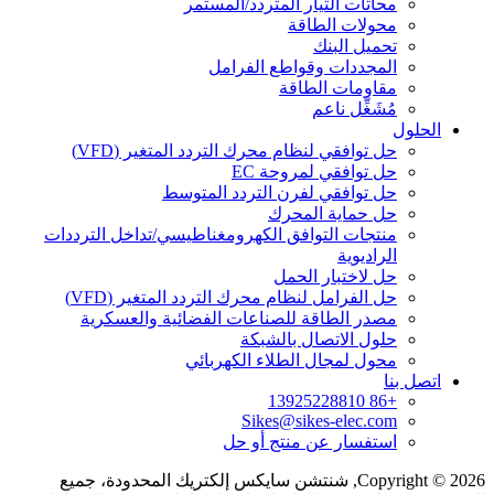
محاثات التيار المتردد/المستمر
محولات الطاقة
تحميل البنك
المجددات وقواطع الفرامل
مقاومات الطاقة
مُشَغِّل ناعم
الحلول
حل توافقي لنظام محرك التردد المتغير (VFD)
حل توافقي لمروحة EC
حل توافقي لفرن التردد المتوسط
حل حماية المحرك
منتجات التوافق الكهرومغناطيسي/تداخل الترددات
الراديوية
حل لاختبار الحمل
حل الفرامل لنظام محرك التردد المتغير (VFD)
مصدر الطاقة للصناعات الفضائية والعسكرية
حلول الاتصال بالشبكة
محول لمجال الطلاء الكهربائي
اتصل بنا
+86 13925228810
Sikes@sikes-elec.com
استفسار عن منتج أو حل
Copyright © 2026, شنتشن سايكس إلكتريك المحدودة، جميع