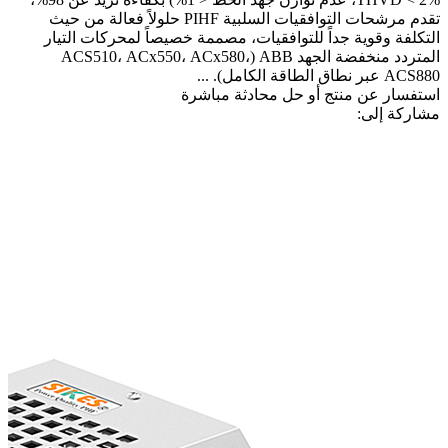
تقدم مرشحات التوافقيات السلبية PIHF حلولاً فعالة من حيث
التكلفة وقوية جداً للتوافقيات، مصممة خصيصاً لمحركات التيار
المتردد منخفضة الجهد ABB (ACS510، ACx550، ACx580،
ACS880 عبر نطاق الطاقة الكامل). ...
استفسار عن منتج أو حل
محادثة مباشرة
مشاركة إلى: