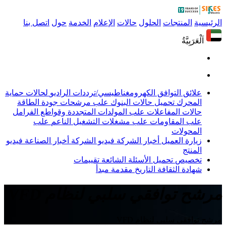
الرئيسية
المنتجات
الحلول
حالات
الإعلام
الخدمة
حول
اتصل بنا
اَلْعَرَبِيَّةُ
علائق التوافق الكهرومغناطيسي/ترددات الراديو
لحالات حماية
المحرك
تحميل حالات البنوك
علب مرشحات جودة الطاقة
حالات المفاعلات
علب المولدات المتجددة وقواطع الفرامل
علب المقاومات
علب مشغلات التشغيل الناعم
علب
المحولات
زيارة العميل
أخبار الشركة
فيديو الشركة
أخبار الصناعة
فيديو
المنتج
تخصيص
تحميل
الأسئلة الشائعة
تقييمات
شهادة
الثقافة
التاريخ
مقدمة
مبدأ
مرشح توافقي سلبي لنظام VFD
مرشح توافقي سلبي لنظام VFD