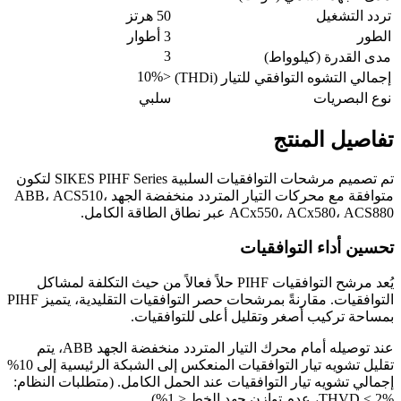
تردد التشغيل
50 هرتز
الطور
3 أطوار
3
مدى القدرة (كيلوواط)
<10%
إجمالي التشوه التوافقي للتيار (THDi)
نوع البصريات
سلبي
تفاصيل المنتج
تم تصميم مرشحات التوافقيات السلبية SIKES PIHF Series لتكون
متوافقة مع محركات التيار المتردد منخفضة الجهد ABB، ACS510،
ACx550، ACx580، ACS880 عبر نطاق الطاقة الكامل.
تحسين أداء التوافقيات
يُعد مرشح التوافقيات PIHF حلاً فعالاً من حيث التكلفة لمشاكل
التوافقيات. مقارنةً بمرشحات حصر التوافقيات التقليدية، يتميز PIHF
بمساحة تركيب أصغر وتقليل أعلى للتوافقيات.
عند توصيله أمام محرك التيار المتردد منخفضة الجهد ABB، يتم
تقليل تشويه تيار التوافقيات المنعكس إلى الشبكة الرئيسية إلى 10%
إجمالي تشويه تيار التوافقيات عند الحمل الكامل. (متطلبات النظام:
THVD < 2%، عدم توازن جهد الخط < 1%)