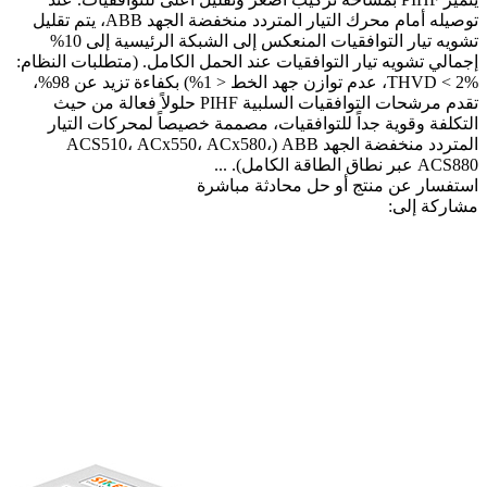
توصيله أمام محرك التيار المتردد منخفضة الجهد ABB، يتم تقليل
تشويه تيار التوافقيات المنعكس إلى الشبكة الرئيسية إلى 10%
إجمالي تشويه تيار التوافقيات عند الحمل الكامل. (متطلبات النظام:
THVD < 2%، عدم توازن جهد الخط < 1%) بكفاءة تزيد عن 98%،
تقدم مرشحات التوافقيات السلبية PIHF حلولاً فعالة من حيث
التكلفة وقوية جداً للتوافقيات، مصممة خصيصاً لمحركات التيار
المتردد منخفضة الجهد ABB (ACS510، ACx550، ACx580،
ACS880 عبر نطاق الطاقة الكامل). ...
استفسار عن منتج أو حل
محادثة مباشرة
مشاركة إلى: