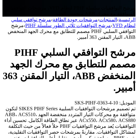
مرشح التوافقيات سلسلة PIHF لنظام VFD، مرشحات التوافقيات
المتوافقة مع محرك ABB منخفض الجهد
الرئيسية
›
المنتجات
›
مرشحات جودة الطاقة
›
مرشح توافقي سلبي
لنظام VFD
›
مرشح التوافقيات ثلاثي الطور سلسلة PIHF
›
مرشح
التوافقي السلبي PIHF مصمم للتطابق مع محرك الجهد المنخفض
ABB، التيار المقنن 363 أمبير.
مرشح التوافقي السلبي PIHF
مصمم للتطابق مع محرك الجهد
المنخفض ABB، التيار المقنن 363
أمبير.
الموديل: SKS-PIHF-0363-4-10
تم تصميم مرشحات التوافقيات السلبية SIKES PIHF Series لتكون
متوافقة مع محركات التيار المتردد منخفضة الجهد ABB، ACS510،
ACx550، ACx580، ACS880 عبر نطاق الطاقة الكامل. تحسين أداء
التوافقيات يُعد مرشح التوافقيات PIHF حلاً فعالاً من حيث التكلفة
لمشاكل التوافقيات. مقارنةً بمرشحات حصر التوافقيات التقليدية،
يتميز PIHF بمساحة تركيب أصغر وتقليل أعلى للتوافقيات. عند