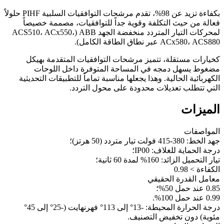
بكفاءة تزيد عن 98%، تقدم مرشحات التوافقيات السلبية PIHF حلولاً
فعالة من حيث التكلفة وقوية جداً للتوافقيات، مصممة خصيصاً
لمحركات التيار المتردد منخفضة الجهد ABB (ACS510، ACx550،
ACx580، ACS880 عبر نطاق الطاقة الكامل).
كخيارات مستقلة، تتميز مرشحات التوافقيات المتقدمة بهيكل
مضغوط يسهل دمجه في المساحة المتوفرة داخل اللوحات
الكهربائية الحالية. وهذا يجعلها مناسبة تماماً للتطبيقات التحديثية
التي تتطلب تعديلات محدودة على محول التردد.
الميزات
المواصفات
جهد الخط: 380-415 فولت تيار متردد (50 هرتز)؛
درجة الحماية للغلاف: IP00؛
تيار التحميل الزائد: 160% لمدة 60 ثانية؛
الكفاءة > 0.98
معامل القدرة الحقيقي
0.85 عند حمل 50%؛
0.99 عند حمل 100%.
درجة الحرارة المحيطة: -13° إلى 113° فهرنهايت (-25° إلى 45°
مئوية) دون تخفيض التصنيف.