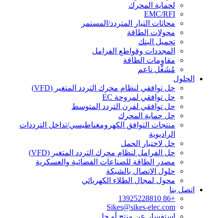
لحماية المحرك
EMC/RFI
محاثات التيار المتردد/المستمر
محولات الطاقة
تحميل البنك
المجددات وقواطع الفرامل
مقاومات الطاقة
مُشَغِّل ناعم
الحلول
حل توافقي لنظام محرك التردد المتغير (VFD)
حل توافقي لمروحة EC
حل توافقي لفرن التردد المتوسط
حل حماية المحرك
منتجات التوافق الكهرومغناطيسي/تداخل الترددات
الراديوية
حل لاختبار الحمل
حل الفرامل لنظام محرك التردد المتغير (VFD)
مصدر الطاقة للصناعات الفضائية والعسكرية
حلول الاتصال بالشبكة
محول لمجال الطلاء الكهربائي
اتصل بنا
+86 13925228810
Sikes@sikes-elec.com
استفسار عن منتج أو حل