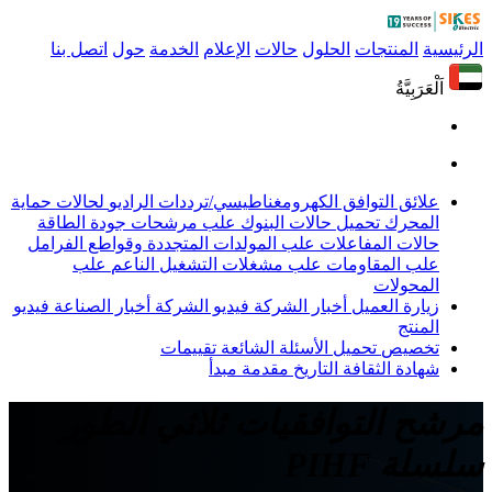
الرئيسية
المنتجات
الحلول
حالات
الإعلام
الخدمة
حول
اتصل بنا
اَلْعَرَبِيَّةُ
علائق التوافق الكهرومغناطيسي/ترددات الراديو
لحالات حماية
المحرك
تحميل حالات البنوك
علب مرشحات جودة الطاقة
حالات المفاعلات
علب المولدات المتجددة وقواطع الفرامل
علب المقاومات
علب مشغلات التشغيل الناعم
علب
المحولات
زيارة العميل
أخبار الشركة
فيديو الشركة
أخبار الصناعة
فيديو
المنتج
تخصيص
تحميل
الأسئلة الشائعة
تقييمات
شهادة
الثقافة
التاريخ
مقدمة
مبدأ
مرشح التوافقيات ثلاثي الطور
سلسلة PIHF