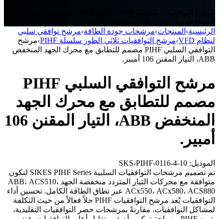
مرشح التوافقيات سلسلة PIHF لنظام VFD، مرشحات التوافقيات
المتوافقة مع محرك ABB منخفض الجهد
الرئيسية
›
المنتجات
›
مرشحات جودة الطاقة
›
مرشح توافقي سلبي
لنظام VFD
›
مرشح التوافقيات ثلاثي الطور سلسلة PIHF
›
مرشح
التوافقي السلبي PIHF مصمم للتطابق مع محرك الجهد المنخفض
ABB، التيار المقنن 106 أمبير.
مرشح التوافقي السلبي PIHF
مصمم للتطابق مع محرك الجهد
المنخفض ABB، التيار المقنن 106
أمبير.
الموديل: SKS-PIHF-0116-4-10
تم تصميم مرشحات التوافقيات السلبية SIKES PIHF Series لتكون
متوافقة مع محركات التيار المتردد منخفضة الجهد ABB، ACS510،
ACx550، ACx580، ACS880 عبر نطاق الطاقة الكامل. تحسين أداء
التوافقيات يُعد مرشح التوافقيات PIHF حلاً فعالاً من حيث التكلفة
لمشاكل التوافقيات. مقارنةً بمرشحات حصر التوافقيات التقليدية،
يتميز PIHF بمساحة تركيب أصغر وتقليل أعلى للتوافقيات. عند