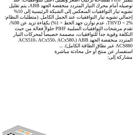
توصيله أمام محرك التيار المتردد منخفضة الجهد ABB، يتم تقليل
تشويه تيار التوافقيات المنعكس إلى الشبكة الرئيسية إلى 10%
إجمالي تشويه تيار التوافقيات عند الحمل الكامل. (متطلبات النظام:
THVD < 2%، عدم توازن جهد الخط < 1%) بكفاءة تزيد عن 98%،
تقدم مرشحات التوافقيات السلبية PIHF حلولاً فعالة من حيث
التكلفة وقوية جداً للتوافقيات، مصممة خصيصاً لمحركات التيار
المتردد منخفضة الجهد ABB (ACS510، ACx550، ACx580،
ACS880 عبر نطاق الطاقة الكامل). ...
استفسار عن منتج أو حل
محادثة مباشرة
مشاركة إلى: