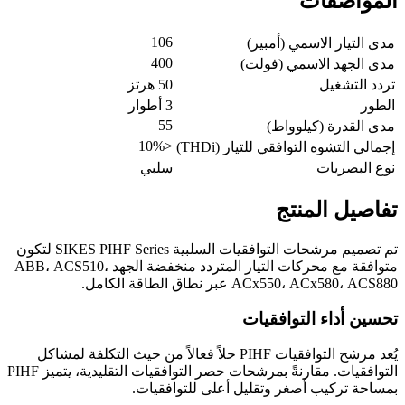
المواصفات
106
مدى التيار الاسمي (أمبير)
400
مدى الجهد الاسمي (فولت)
تردد التشغيل
50 هرتز
الطور
3 أطوار
55
مدى القدرة (كيلوواط)
<10%
إجمالي التشوه التوافقي للتيار (THDi)
نوع البصريات
سلبي
تفاصيل المنتج
تم تصميم مرشحات التوافقيات السلبية SIKES PIHF Series لتكون
متوافقة مع محركات التيار المتردد منخفضة الجهد ABB، ACS510،
ACx550، ACx580، ACS880 عبر نطاق الطاقة الكامل.
تحسين أداء التوافقيات
يُعد مرشح التوافقيات PIHF حلاً فعالاً من حيث التكلفة لمشاكل
التوافقيات. مقارنةً بمرشحات حصر التوافقيات التقليدية، يتميز PIHF
بمساحة تركيب أصغر وتقليل أعلى للتوافقيات.