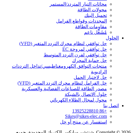
محاثات التيار المتردد/المستمر
محولات الطاقة
تحميل البنك
المجددات وقواطع الفرامل
مقاومات الطاقة
مُشَغِّل ناعم
الحلول
حل توافقي لنظام محرك التردد المتغير (VFD)
حل توافقي لمروحة EC
حل توافقي لفرن التردد المتوسط
حل حماية المحرك
منتجات التوافق الكهرومغناطيسي/تداخل الترددات
الراديوية
حل لاختبار الحمل
حل الفرامل لنظام محرك التردد المتغير (VFD)
مصدر الطاقة للصناعات الفضائية والعسكرية
حلول الاتصال بالشبكة
محول لمجال الطلاء الكهربائي
اتصل بنا
+86 13925228810
Sikes@sikes-elec.com
استفسار عن منتج أو حل
Copyright © 2026, شنتشن سايكس إلكتريك المحدودة، جميع