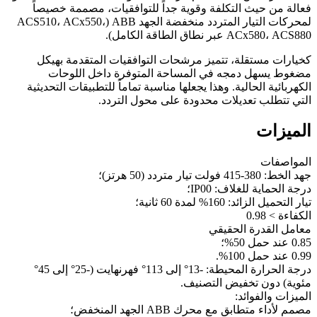
فعالة من حيث التكلفة وقوية جداً للتوافقيات، مصممة خصيصاً
لمحركات التيار المتردد منخفضة الجهد ABB (ACS510، ACx550،
ACx580، ACS880 عبر نطاق الطاقة الكامل).
كخيارات مستقلة، تتميز مرشحات التوافقيات المتقدمة بهيكل
مضغوط يسهل دمجه في المساحة المتوفرة داخل اللوحات
الكهربائية الحالية. وهذا يجعلها مناسبة تماماً للتطبيقات التحديثية
التي تتطلب تعديلات محدودة على محول التردد.
الميزات
المواصفات
جهد الخط: 380-415 فولت تيار متردد (50 هرتز)؛
درجة الحماية للغلاف: IP00؛
تيار التحميل الزائد: 160% لمدة 60 ثانية؛
الكفاءة > 0.98
معامل القدرة الحقيقي
0.85 عند حمل 50%؛
0.99 عند حمل 100%.
درجة الحرارة المحيطة: -13° إلى 113° فهرنهايت (-25° إلى 45°
مئوية) دون تخفيض التصنيف.
الميزات والفوائد:
مصمم لأداء متطابق مع محرك ABB الجهد المنخفض؛