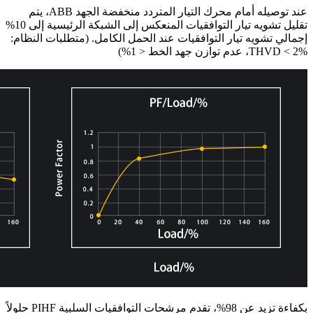
عند توصيله أمام محرك التيار المتردد منخفضة الجهد ABB، يتم
تقليل تشويه تيار التوافقيات المنعكس إلى الشبكة الرئيسية إلى 10%
إجمالي تشويه تيار التوافقيات عند الحمل الكامل. (متطلبات النظام:
THVD < 2%، عدم توازن جهد الخط < 1%)
بكفاءة تزيد عن 98%، تقدم مرشحات التوافقيات السلبية PIHF حلولاً