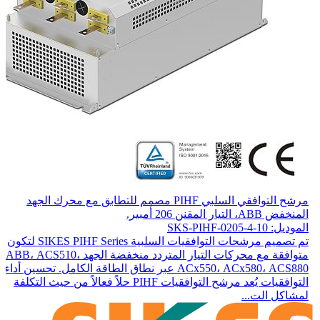
مرشح التوافقي السلبي PIHF مصمم للتطابق مع محرك الجهد
المنخفض ABB، التيار المقنن 206 أمبير.
الموديل: SKS-PIHF-0205-4-10
تم تصميم مرشحات التوافقيات السلبية SIKES PIHF Series لتكون
متوافقة مع محركات التيار المتردد منخفضة الجهد ABB، ACS510،
ACx550، ACx580، ACS880 عبر نطاق الطاقة الكامل. تحسين أداء
التوافقيات يُعد مرشح التوافقيات PIHF حلاً فعالاً من حيث التكلفة
لمشاكل الت...