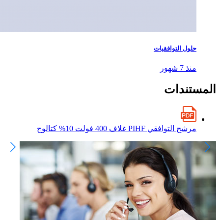
حلول التوافقيات
منذ 7 شهور
المستندات
مرشح التوافقي PIHF غلاف 400 فولت 10% كتالوج