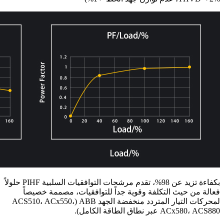
بكفاءة تزيد عن 98%، تقدم مرشحات التوافقيات السلبية PIHF حلولاً
فعالة من حيث التكلفة وقوية جداً للتوافقيات، مصممة خصيصاً
لمحركات التيار المتردد منخفضة الجهد ABB (ACS510، ACx550،
ACx580، ACS880 عبر نطاق الطاقة الكامل).