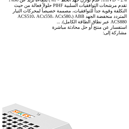
تقدم مرشحات التوافقيات السلبية PIHF حلولاً فعالة من حيث
التكلفة وقوية جداً للتوافقيات، مصممة خصيصاً لمحركات التيار
المتردد منخفضة الجهد ABB (ACS510، ACx550، ACx580،
ACS880 عبر نطاق الطاقة الكامل). ...
استفسار عن منتج أو حل
محادثة مباشرة
مشاركة إلى: