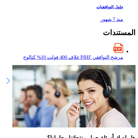
حلول التوافقيات
منذ 7 شهور
المستندات
مرشح التوافقي PIHF غلاف 400 فولت 10% كتالوج
هل لديك أسئلة حول منتجاتنا وحلولنا؟