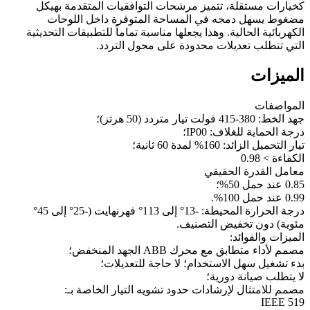
كخيارات مستقلة، تتميز مرشحات التوافقيات المتقدمة بهيكل
مضغوط يسهل دمجه في المساحة المتوفرة داخل اللوحات
الكهربائية الحالية. وهذا يجعلها مناسبة تماماً للتطبيقات التحديثية
التي تتطلب تعديلات محدودة على محول التردد.
الميزات
المواصفات
جهد الخط: 380-415 فولت تيار متردد (50 هرتز)؛
درجة الحماية للغلاف: IP00؛
تيار التحميل الزائد: 160% لمدة 60 ثانية؛
الكفاءة > 0.98
معامل القدرة الحقيقي
0.85 عند حمل 50%؛
0.99 عند حمل 100%.
درجة الحرارة المحيطة: -13° إلى 113° فهرنهايت (-25° إلى 45°
مئوية) دون تخفيض التصنيف.
الميزات والفوائد:
مصمم لأداء متطابق مع محرك ABB الجهد المنخفض؛
بدء تشغيل سهل الاستخدام؛ لا حاجة للتعديلات؛
لا يتطلب صيانة دورية؛
مصمم للامتثال لإرشادات حدود تشويه التيار الخاصة بـ:
IEEE 519