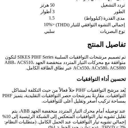
تردد التشغيل
50 هرتز
الطور
3 أطوار
1.5
مدى القدرة (كيلوواط)
<10%
إجمالي التشوه التوافقي للتيار (THDi)
نوع البصريات
سلبي
تفاصيل المنتج
تم تصميم مرشحات التوافقيات السلبية SIKES PIHF Series لتكون
متوافقة مع محركات التيار المتردد منخفضة الجهد ABB، ACS510،
ACx550، ACx580، ACS880 عبر نطاق الطاقة الكامل.
تحسين أداء التوافقيات
يُعد مرشح التوافقيات PIHF حلاً فعالاً من حيث التكلفة لمشاكل
التوافقيات. مقارنةً بمرشحات حصر التوافقيات التقليدية، يتميز PIHF
بمساحة تركيب أصغر وتقليل أعلى للتوافقيات.
عند توصيله أمام محرك التيار المتردد منخفضة الجهد ABB، يتم
تقليل تشويه تيار التوافقيات المنعكس إلى الشبكة الرئيسية إلى 10%
إجمالي تشويه تيار التوافقيات عند الحمل الكامل. (متطلبات النظام:
THVD < 2%، عدم توازن جهد الخط < 1%)