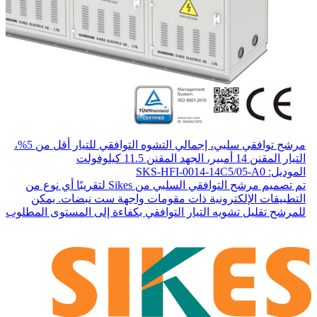
مرشح توافقي سلبي، إجمالي التشوه التوافقي للتيار أقل من 5%،
التيار المقنن 14 أمبير، الجهد المقنن 11.5 كيلوفولت
الموديل: SKS-HFI-0014-14C5/05-A0
تم تصميم مرشح التوافقي السلبي من Sikes لتقريبًا أي نوع من
التطبيقات الإلكترونية ذات مقومات واجهة ست نبضات. يمكن
للمرشح تقليل تشويه التيار التوافقي بكفاءة إلى المستوى المطلوب.