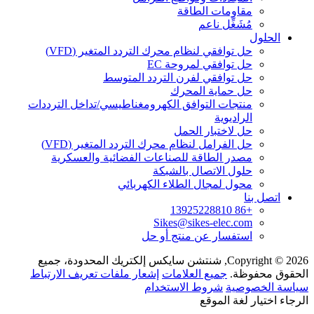
مقاومات الطاقة
مُشَغِّل ناعم
الحلول
حل توافقي لنظام محرك التردد المتغير (VFD)
حل توافقي لمروحة EC
حل توافقي لفرن التردد المتوسط
حل حماية المحرك
منتجات التوافق الكهرومغناطيسي/تداخل الترددات
الراديوية
حل لاختبار الحمل
حل الفرامل لنظام محرك التردد المتغير (VFD)
مصدر الطاقة للصناعات الفضائية والعسكرية
حلول الاتصال بالشبكة
محول لمجال الطلاء الكهربائي
اتصل بنا
+86 13925228810
Sikes@sikes-elec.com
استفسار عن منتج أو حل
Copyright © 2026, شنتشن سايكس إلكتريك المحدودة، جميع
الحقوق محفوظة.
جميع العلامات
إشعار ملفات تعريف الارتباط
سياسة الخصوصية
شروط الاستخدام
الرجاء اختيار لغة الموقع