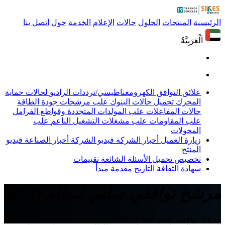
الرئيسية
المنتجات
الحلول
حالات
الإعلام
الخدمة
حول
اتصل بنا
اَلْعَرَبِيَّةُ
علائق التوافق الكهرومغناطيسي/ترددات الراديو
لحالات حماية
المحرك
تحميل حالات البنوك
علب مرشحات جودة الطاقة
حالات المفاعلات
علب المولدات المتجددة وقواطع الفرامل
علب المقاومات
علب مشغلات التشغيل الناعم
علب
المحولات
زيارة العميل
أخبار الشركة
فيديو الشركة
أخبار الصناعة
فيديو
المنتج
تخصيص
تحميل
الأسئلة الشائعة
تقييمات
شهادة
الثقافة
التاريخ
مقدمة
مبدأ
مرشح توافقي سلبي لنظام VFD
مرشح توافقي سلبي لنظام VFD