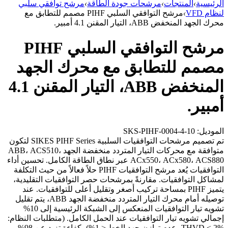
الرئيسية
›
المنتجات
›
مرشحات جودة الطاقة
›
مرشح توافقي سلبي
لنظام VFD
›
مرشح التوافقي السلبي PIHF مصمم للتطابق مع
محرك الجهد المنخفض ABB، التيار المقنن 4.1 أمبير.
مرشح التوافقي السلبي PIHF
مصمم للتطابق مع محرك الجهد
المنخفض ABB، التيار المقنن 4.1
أمبير.
الموديل: SKS-PIHF-0004-4-10
تم تصميم مرشحات التوافقيات السلبية SIKES PIHF Series لتكون
متوافقة مع محركات التيار المتردد منخفضة الجهد ABB، ACS510،
ACx550، ACx580، ACS880 عبر نطاق الطاقة الكامل. تحسين أداء
التوافقيات يُعد مرشح التوافقيات PIHF حلاً فعالاً من حيث التكلفة
لمشاكل التوافقيات. مقارنةً بمرشحات حصر التوافقيات التقليدية،
يتميز PIHF بمساحة تركيب أصغر وتقليل أعلى للتوافقيات. عند
توصيله أمام محرك التيار المتردد منخفضة الجهد ABB، يتم تقليل
تشويه تيار التوافقيات المنعكس إلى الشبكة الرئيسية إلى 10%
إجمالي تشويه تيار التوافقيات عند الحمل الكامل. (متطلبات النظام:
THVD < 2%، عدم توازن جهد الخط < 1%) بكفاءة تزيد عن 98%،