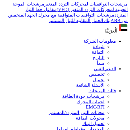
مرشحات التوافقيات لمحركات التردد المتغير
مرشحات الموجة
الجيبية لمحركات التردد المتغير (VFD)
مفاعل خط التيار
المتردد
مرشحات التوافقيات المتوافقة مع محرك الجهد المنخفض
من ABB
بنك الحمل المقاوم للتيار المستمر
اَلْعَرَبِيَّةُ
معلومات الشركة
شهادة
الثقافة
التاريخ
مبدأ
الدعم الفني
تخصيص
تحميل
الأسئلة الشائعة
فئات المنتجات
مرشحات جودة الطاقة
لحماية المحرك
EMC/RFI
محاثات التيار المتردد/المستمر
محولات الطاقة
تحميل البنك
المجددات وقواطع الفرامل