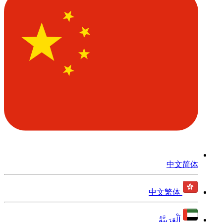
中文简体
中文繁体
اَلْعَرَبِيَّةُ