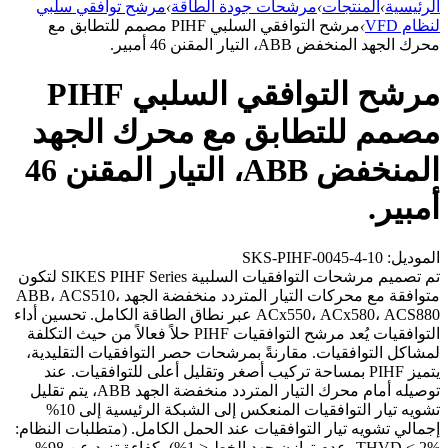
الرئيسية
›
المنتجات
›
مرشحات جودة الطاقة
›
مرشح توافقي سلبي
لنظام VFD
›
مرشح التوافقي السلبي PIHF مصمم للتطابق مع
محرك الجهد المنخفض ABB، التيار المقنن 46 أمبير.
مرشح التوافقي السلبي PIHF
مصمم للتطابق مع محرك الجهد
المنخفض ABB، التيار المقنن 46
أمبير.
الموديل: SKS-PIHF-0045-4-10
تم تصميم مرشحات التوافقيات السلبية SIKES PIHF Series لتكون
متوافقة مع محركات التيار المتردد منخفضة الجهد ABB، ACS510،
ACx550، ACx580، ACS880 عبر نطاق الطاقة الكامل. تحسين أداء
التوافقيات يُعد مرشح التوافقيات PIHF حلاً فعالاً من حيث التكلفة
لمشاكل التوافقيات. مقارنةً بمرشحات حصر التوافقيات التقليدية،
يتميز PIHF بمساحة تركيب أصغر وتقليل أعلى للتوافقيات. عند
توصيله أمام محرك التيار المتردد منخفضة الجهد ABB، يتم تقليل
تشويه تيار التوافقيات المنعكس إلى الشبكة الرئيسية إلى 10%
إجمالي تشويه تيار التوافقيات عند الحمل الكامل. (متطلبات النظام:
THVD < 2%، عدم توازن جهد الخط < 1%) بكفاءة تزيد عن 98%،