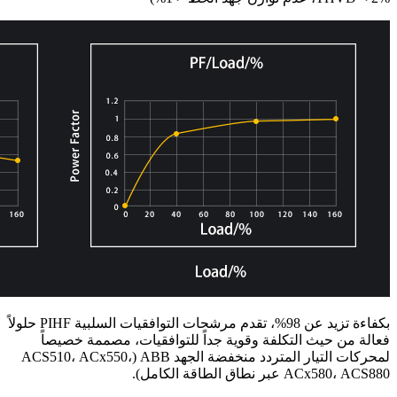
بكفاءة تزيد عن 98%، تقدم مرشحات التوافقيات السلبية PIHF حلولاً
فعالة من حيث التكلفة وقوية جداً للتوافقيات، مصممة خصيصاً
لمحركات التيار المتردد منخفضة الجهد ABB (ACS510، ACx550،
ACx580، ACS880 عبر نطاق الطاقة الكامل).