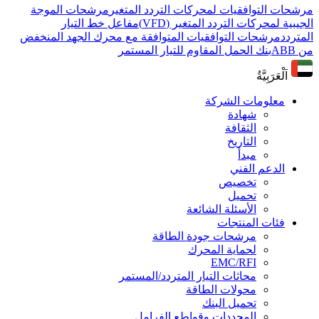
مرشحات التوافقيات لمحركات التردد المتغير
مرشحات الموجة
الجيبية لمحركات التردد المتغير (VFD)
مفاعل خط التيار
المتردد
مرشحات التوافقيات المتوافقة مع محرك الجهد المنخفض
من ABB
بنك الحمل المقاوم للتيار المستمر
اَلْعَرَبِيَّةُ
معلومات الشركة
شهادة
الثقافة
التاريخ
مبدأ
الدعم الفني
تخصيص
تحميل
الأسئلة الشائعة
فئات المنتجات
مرشحات جودة الطاقة
لحماية المحرك
EMC/RFI
محاثات التيار المتردد/المستمر
محولات الطاقة
تحميل البنك
المجددات وقواطع الفرامل