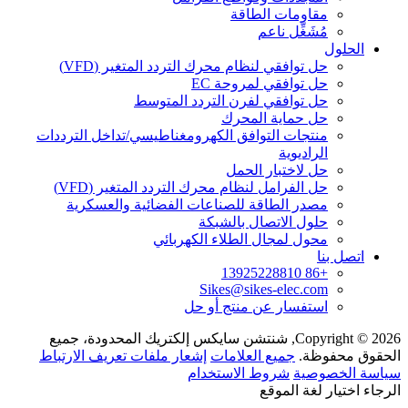
مقاومات الطاقة
مُشَغِّل ناعم
الحلول
حل توافقي لنظام محرك التردد المتغير (VFD)
حل توافقي لمروحة EC
حل توافقي لفرن التردد المتوسط
حل حماية المحرك
منتجات التوافق الكهرومغناطيسي/تداخل الترددات
الراديوية
حل لاختبار الحمل
حل الفرامل لنظام محرك التردد المتغير (VFD)
مصدر الطاقة للصناعات الفضائية والعسكرية
حلول الاتصال بالشبكة
محول لمجال الطلاء الكهربائي
اتصل بنا
+86 13925228810
Sikes@sikes-elec.com
استفسار عن منتج أو حل
Copyright © 2026, شنتشن سايكس إلكتريك المحدودة، جميع
الحقوق محفوظة.
جميع العلامات
إشعار ملفات تعريف الارتباط
سياسة الخصوصية
شروط الاستخدام
الرجاء اختيار لغة الموقع