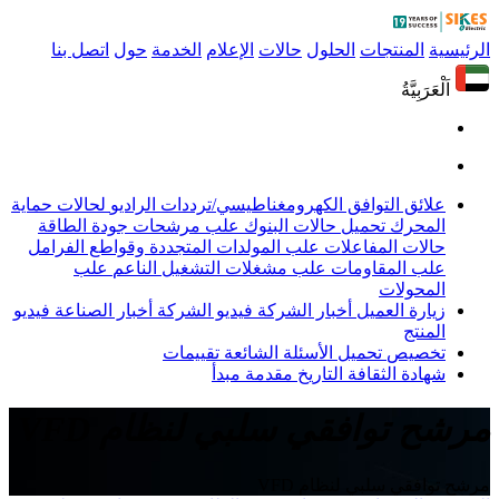
الرئيسية
المنتجات
الحلول
حالات
الإعلام
الخدمة
حول
اتصل بنا
اَلْعَرَبِيَّةُ
علائق التوافق الكهرومغناطيسي/ترددات الراديو
لحالات حماية
المحرك
تحميل حالات البنوك
علب مرشحات جودة الطاقة
حالات المفاعلات
علب المولدات المتجددة وقواطع الفرامل
علب المقاومات
علب مشغلات التشغيل الناعم
علب
المحولات
زيارة العميل
أخبار الشركة
فيديو الشركة
أخبار الصناعة
فيديو
المنتج
تخصيص
تحميل
الأسئلة الشائعة
تقييمات
شهادة
الثقافة
التاريخ
مقدمة
مبدأ
مرشح توافقي سلبي لنظام VFD
مرشح توافقي سلبي لنظام VFD