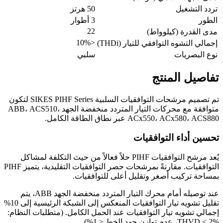
تردد التشغيل
50 هرتز
الطور
3 أطوار
22
مدى القدرة (كيلوواط)
<10%
إجمالي التشوه التوافقي للتيار (THDi)
نوع البصريات
سلبي
تفاصيل المنتج
تم تصميم مرشحات التوافقيات السلبية SIKES PIHF Series لتكون
متوافقة مع محركات التيار المتردد منخفضة الجهد ABB، ACS510،
ACx550، ACx580، ACS880 عبر نطاق الطاقة الكامل.
تحسين أداء التوافقيات
يُعد مرشح التوافقيات PIHF حلاً فعالاً من حيث التكلفة لمشاكل
التوافقيات. مقارنةً بمرشحات حصر التوافقيات التقليدية، يتميز PIHF
بمساحة تركيب أصغر وتقليل أعلى للتوافقيات.
عند توصيله أمام محرك التيار المتردد منخفضة الجهد ABB، يتم
تقليل تشويه تيار التوافقيات المنعكس إلى الشبكة الرئيسية إلى 10%
إجمالي تشويه تيار التوافقيات عند الحمل الكامل. (متطلبات النظام:
THVD < 2%، عدم توازن جهد الخط < 1%)