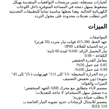
كخيارات مستقلة، تتميز مرشحات التوافقيات المتقدمة بهيكل
مضغوط يسهل دمجه في المساحة المتوفرة داخل اللوحات
الكهربائية الحالية. وهذا يجعلها مناسبة تماماً للتطبيقات التحديثية
التي تتطلب تعديلات محدودة على محول التردد.
الميزات
المواصفات
جهد الخط: 380-415 فولت تيار متردد (50 هرتز)؛
درجة الحماية للغلاف: IP00؛
تيار التحميل الزائد: 160% لمدة 60 ثانية؛
الكفاءة > 0.98
معامل القدرة الحقيقي
0.85 عند حمل 50%؛
0.99 عند حمل 100%.
درجة الحرارة المحيطة: -13° إلى 113° فهرنهايت (-25° إلى 45°
مئوية) دون تخفيض التصنيف.
الميزات والفوائد:
مصمم لأداء متطابق مع محرك ABB الجهد المنخفض؛
بدء تشغيل سهل الاستخدام؛ لا حاجة للتعديلات؛
لا يتطلب صيانة دورية؛
مصمم للامتثال لإرشادات حدود تشويه التيار الخاصة بـ:
IEEE 519