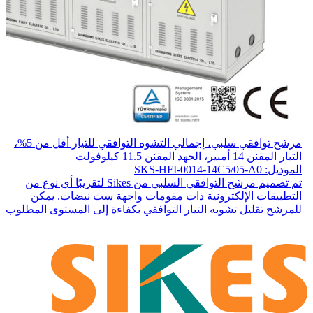
مرشح توافقي سلبي، إجمالي التشوه التوافقي للتيار أقل من 5%،
التيار المقنن 14 أمبير، الجهد المقنن 11.5 كيلوفولت
الموديل: SKS-HFI-0014-14C5/05-A0
تم تصميم مرشح التوافقي السلبي من Sikes لتقريبًا أي نوع من
التطبيقات الإلكترونية ذات مقومات واجهة ست نبضات. يمكن
للمرشح تقليل تشويه التيار التوافقي بكفاءة إلى المستوى المطلوب.