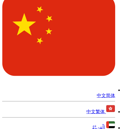
中文简体
中文繁体
اَلْعَرَبِيَّةُ