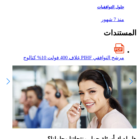
حلول التوافقيات
منذ 7 شهور
المستندات
مرشح التوافقي PIHF غلاف 400 فولت 10% كتالوج
هل لديك أسئلة حول منتجاتنا وحلولنا؟