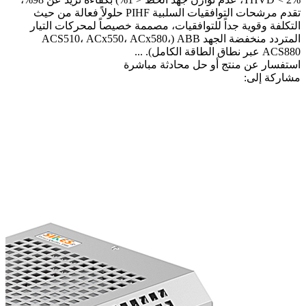
تقدم مرشحات التوافقيات السلبية PIHF حلولاً فعالة من حيث
التكلفة وقوية جداً للتوافقيات، مصممة خصيصاً لمحركات التيار
المتردد منخفضة الجهد ABB (ACS510، ACx550، ACx580،
ACS880 عبر نطاق الطاقة الكامل). ...
استفسار عن منتج أو حل
محادثة مباشرة
مشاركة إلى: