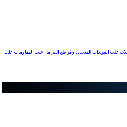
لات
علب المولدات المتجددة وقواطع الفرامل
علب المقاومات
علب