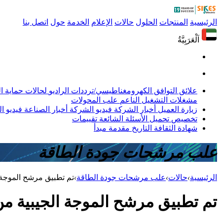
الرئيسية
المنتجات
الحلول
حالات
الإعلام
الخدمة
حول
اتصل بنا
اَلْعَرَبِيَّةُ
علائق التوافق الكهرومغناطيسي/ترددات الراديو
لحالات حماية 
مشغلات التشغيل الناعم
علب المحولات
زيارة العميل
أخبار الشركة
فيديو الشركة
أخبار الصناعة
فيديو ال
تخصيص
تحميل
الأسئلة الشائعة
تقييمات
شهادة
الثقافة
التاريخ
مقدمة
مبدأ
علب مرشحات جودة الطاقة
الرئيسية
›
حالات
›
علب مرشحات جودة الطاقة
›
تم تطبيق مرشح الموجة الجيبية من Sikes لم
تم تطبيق مرشح الموجة الجيبية من Sikes لمشروع الترام مرة أخ