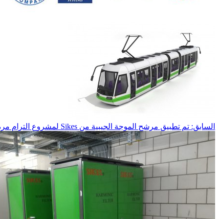
السابق: تم تطبيق مرشح الموجة الجيبية من Sikes لمشروع الترام مرة أخرى.