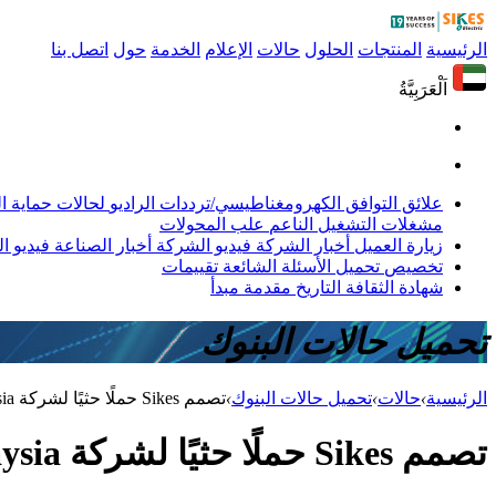
الرئيسية
المنتجات
الحلول
حالات
الإعلام
الخدمة
حول
اتصل بنا
اَلْعَرَبِيَّةُ
علائق التوافق الكهرومغناطيسي/ترددات الراديو
لحالات حماية 
مشغلات التشغيل الناعم
علب المحولات
زيارة العميل
أخبار الشركة
فيديو الشركة
أخبار الصناعة
فيديو ال
تخصيص
تحميل
الأسئلة الشائعة
تقييمات
شهادة
الثقافة
التاريخ
مقدمة
مبدأ
تحميل حالات البنوك
الرئيسية
›
حالات
›
تحميل حالات البنوك
›
تصمم Sikes حملًا حثيًا لشركة Daikin Malaysia.
تصمم Sikes حملًا حثيًا لشركة Daikin Malaysia.