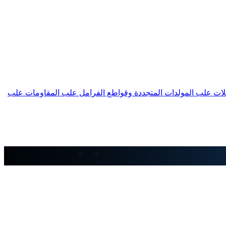
لات
علب المولدات المتجددة وقواطع الفرامل
علب المقاومات
علب