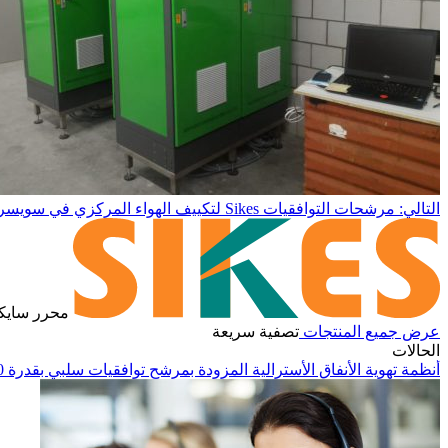
التالي: مرشحات التوافقيات Sikes لتكييف الهواء المركزي في سويسرا.
محرر ساي
عرض جميع المنتجات
تصفية سريعة
الحالات
أنظمة تهوية الأنفاق الأسترالية المزودة بمرشح توافقيات سلبي بقدرة 30 كيلوواط وخزائن محولات التردد Lenze لمراوح النفاثة