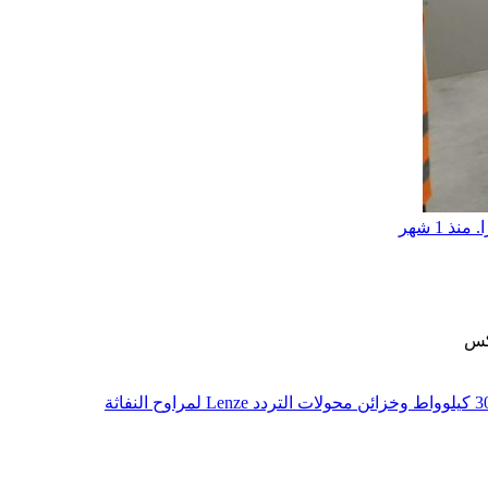
منذ 1 شهر
كس