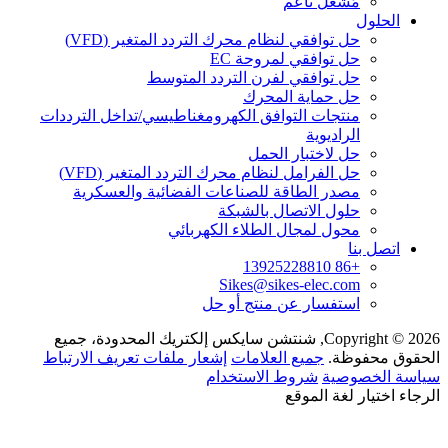
مُشَغِّل ناعم
الحلول
حل توافقي لنظام محرك التردد المتغير (VFD)
حل توافقي لمروحة EC
حل توافقي لفرن التردد المتوسط
حل حماية المحرك
منتجات التوافق الكهرومغناطيسي/تداخل الترددات
الراديوية
حل لاختبار الحمل
حل الفرامل لنظام محرك التردد المتغير (VFD)
مصدر الطاقة للصناعات الفضائية والعسكرية
حلول الاتصال بالشبكة
محول لمجال الطلاء الكهربائي
اتصل بنا
+86 13925228810
Sikes@sikes-elec.com
استفسار عن منتج أو حل
Copyright © 2026, شنتشن سايكس إلكتريك المحدودة، جميع
الحقوق محفوظة.
جميع العلامات
إشعار ملفات تعريف الارتباط
سياسة الخصوصية
شروط الاستخدام
الرجاء اختيار لغة الموقع