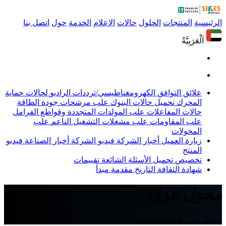
الرئيسية
المنتجات
الحلول
حالات
الإعلام
الخدمة
حول
اتصل بنا
اَلْعَرَبِيَّةُ
علائق التوافق الكهرومغناطيسي/ترددات الراديو
لحالات حماية
المحرك
تحميل حالات البنوك
علب مرشحات جودة الطاقة
حالات المفاعلات
علب المولدات المتجددة وقواطع الفرامل
علب المقاومات
علب مشغلات التشغيل الناعم
علب
المحولات
زيارة العميل
أخبار الشركة
فيديو الشركة
أخبار الصناعة
فيديو
المنتج
تخصيص
تحميل
الأسئلة الشائعة
تقييمات
شهادة
الثقافة
التاريخ
مقدمة
مبدأ
محول عزل
محول عزل الطاقة، محول عزل