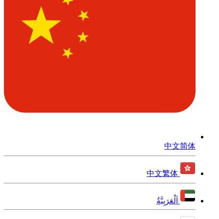
中文简体
中文繁体
اَلْعَرَبِيَّةُ