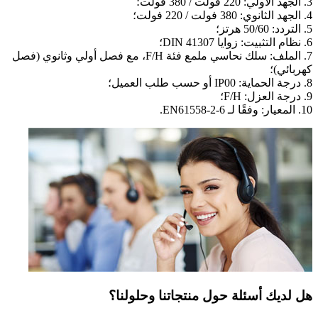
3. الجهد الأولي: 220 فولت / 380 فولت؛
4. الجهد الثانوي: 380 فولت / 220 فولت؛
5. التردد: 50/60 هرتز؛
6. نظام التثبيت: زوايا DIN 41307؛
7. الملف: سلك نحاسي ملمع فئة F/H، مع فصل أولي وثانوي (فصل
كهربائي)؛
8. درجة الحماية: IP00 أو حسب طلب العميل؛
9. درجة العزل: F/H؛
10. المعيار: وفقًا لـ EN61558-2-6.
هل لديك أسئلة حول منتجاتنا وحلولنا؟