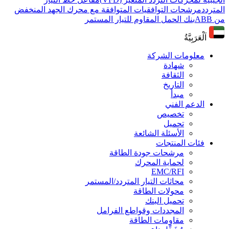
المتردد
مرشحات التوافقيات المتوافقة مع محرك الجهد المنخفض
من ABB
بنك الحمل المقاوم للتيار المستمر
اَلْعَرَبِيَّةُ
معلومات الشركة
شهادة
الثقافة
التاريخ
مبدأ
الدعم الفني
تخصيص
تحميل
الأسئلة الشائعة
فئات المنتجات
مرشحات جودة الطاقة
لحماية المحرك
EMC/RFI
محاثات التيار المتردد/المستمر
محولات الطاقة
تحميل البنك
المجددات وقواطع الفرامل
مقاومات الطاقة