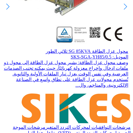
محول عزل الطاقة SG 85KVA ثلاثي الطور
الموديل: SKS-SGA-YH85/0.5
وصف محول عزل الطاقة: يشير محول عزل الطاقة إلى محول ذو
ملفات إدخال وإخراج معزولة كهربائيًا، حيث يمكنه تجنب الصدمات
العرضية وفي نفس الوقت يعزل تيار الملفات الأولية والثانوية.
تُستخدم محولات عزل الطاقة على نطاق واسع في الصناعة
الإلكترونية، والمناجم، وال...
مرشحات التوافقيات لمحركات التردد المتغير
مرشحات الموجة
الجيبية لمحركات التردد المتغير (VFD)
مفاعل خط التيار