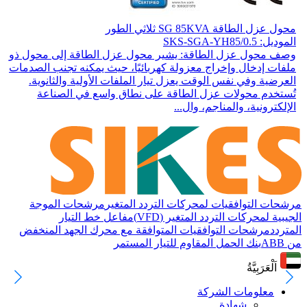
محول عزل الطاقة SG 85KVA ثلاثي الطور
الموديل: SKS-SGA-YH85/0.5
وصف محول عزل الطاقة: يشير محول عزل الطاقة إلى محول ذو
ملفات إدخال وإخراج معزولة كهربائيًا، حيث يمكنه تجنب الصدمات
العرضية وفي نفس الوقت يعزل تيار الملفات الأولية والثانوية.
تُستخدم محولات عزل الطاقة على نطاق واسع في الصناعة
الإلكترونية، والمناجم، وال...
مرشحات التوافقيات لمحركات التردد المتغير
مرشحات الموجة
الجيبية لمحركات التردد المتغير (VFD)
مفاعل خط التيار
المتردد
مرشحات التوافقيات المتوافقة مع محرك الجهد المنخفض
من ABB
بنك الحمل المقاوم للتيار المستمر
اَلْعَرَبِيَّةُ
معلومات الشركة
شهادة