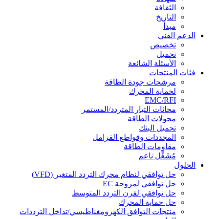
الثقافة
التاريخ
مبدأ
الدعم الفني
تخصيص
تحميل
الأسئلة الشائعة
فئات المنتجات
مرشحات جودة الطاقة
لحماية المحرك
EMC/RFI
محاثات التيار المتردد/المستمر
محولات الطاقة
تحميل البنك
المجددات وقواطع الفرامل
مقاومات الطاقة
مُشَغِّل ناعم
الحلول
حل توافقي لنظام محرك التردد المتغير (VFD)
حل توافقي لمروحة EC
حل توافقي لفرن التردد المتوسط
حل حماية المحرك
منتجات التوافق الكهرومغناطيسي/تداخل الترددات