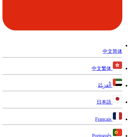
中文简体
中文繁体
اَلْعَرَبِيَّةُ
日本語
Français
Português