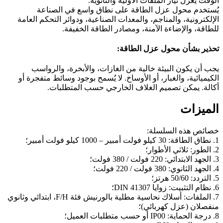
الوقت يعزل تيار الملفات الأولية والثانوية.
يُستخدم محول عزل الطاقة على نطاق واسع في الصناعة
الإلكترونية، والمناجم، والمعدات الصناعية، ودوائر التحكم العامة
للطاقة، والإضاءة الآمنة، ومصادر الطاقة الخفيفة.
تحذير بشأن محول عزل الطاقة:
يجب أن يكون البيئة خالية من الغازات، والأبخرة، والرواسب
الكيميائية، والغبار، أو الأوساخ. لا يُسمح بوجود وسائط متفجرة أو
أكالة. يمكن تصميم الغلاف الخارجي حسب المتطلبات.
الميزات
خصائص هذه السلسلة:
1. نطاق الطاقة: 30 كيلو فولت أمبير – 1000 كيلو فولت أمبير؛
2. الطور: ثلاثي الأطوار؛
3. الجهد الابتدائي: 220 فولت / 380 فولت؛
4. الجهد الثانوي: 380 فولت / 220 فولت؛
5. التردد: 50/60 هرتز؛
6. نظام التثبيت: زوايا DIN 41307؛
7. الملفات: أسلاك نحاسية مطلية بالورنيش فئة F/H، ابتدائي وثانوي
منفصلان (عزل كهربائي)؛
8. درجة الحماية: IP00 أو حسب متطلبات العميل؛