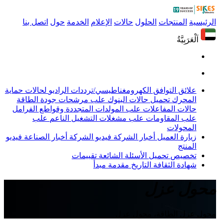
الرئيسية
المنتجات
الحلول
حالات
الإعلام
الخدمة
حول
اتصل بنا
اَلْعَرَبِيَّةُ
علائق التوافق الكهرومغناطيسي/ترددات الراديو
لحالات حماية
المحرك
تحميل حالات البنوك
علب مرشحات جودة الطاقة
حالات المفاعلات
علب المولدات المتجددة وقواطع الفرامل
علب المقاومات
علب مشغلات التشغيل الناعم
علب
المحولات
زيارة العميل
أخبار الشركة
فيديو الشركة
أخبار الصناعة
فيديو
المنتج
تخصيص
تحميل
الأسئلة الشائعة
تقييمات
شهادة
الثقافة
التاريخ
مقدمة
مبدأ
محول عزل
محول عزل الطاقة، محول عزل