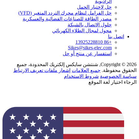
الراديوية
حل لاختبار الحمل
حل الفرامل لنظام محرك التردد المتغير (VFD)
مصدر الطاقة للصناعات الفضائية والعسكرية
حلول الاتصال بالشبكة
محول لمجال الطلاء الكهربائي
اتصل بنا
+86 13925228810
Sikes@sikes-elec.com
استفسار عن منتج أو حل
Copyright © 2026, شنتشن سايكس إلكتريك المحدودة، جميع
الحقوق محفوظة.
جميع العلامات
إشعار ملفات تعريف الارتباط
سياسة الخصوصية
شروط الاستخدام
الرجاء اختيار لغة الموقع