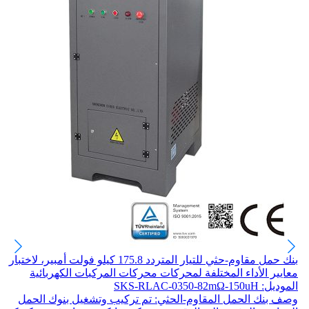
بنك حمل مقاوم-حثي للتيار المتردد 175.8 كيلو فولت أمبير، لاختبار
معايير الأداء المختلفة لمحركات محركات المركبات الكهربائية
الموديل: SKS-RLAC-0350-82mΩ-150uH
وصف بنك الحمل المقاوم-الحثي: تم تركيب وتشغيل بنوك الحمل