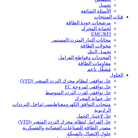
تحميل
الأسئلة الشائعة
فئات المنتجات
مرشحات جودة الطاقة
لحماية المحرك
EMC/RFI
محاثات التيار المتردد/المستمر
محولات الطاقة
تحميل البنك
المجددات وقواطع الفرامل
مقاومات الطاقة
مُشَغِّل ناعم
الحلول
حل توافقي لنظام محرك التردد المتغير (VFD)
حل توافقي لمروحة EC
حل توافقي لفرن التردد المتوسط
حل حماية المحرك
منتجات التوافق الكهرومغناطيسي/تداخل الترددات
الراديوية
حل لاختبار الحمل
حل الفرامل لنظام محرك التردد المتغير (VFD)
مصدر الطاقة للصناعات الفضائية والعسكرية
حلول الاتصال بالشبكة