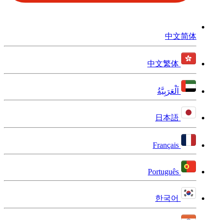
中文简体
中文繁体
اَلْعَرَبِيَّةُ
日本語
Français
Português
한국어