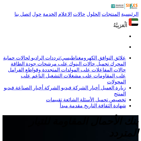
الرئيسية
المنتجات
الحلول
حالات
الإعلام
الخدمة
حول
اتصل بنا
اَلْعَرَبِيَّةُ
علائق التوافق الكهرومغناطيسي/ترددات الراديو
لحالات حماية
المحرك
تحميل حالات البنوك
علب مرشحات جودة الطاقة
حالات المفاعلات
علب المولدات المتجددة وقواطع الفرامل
علب المقاومات
علب مشغلات التشغيل الناعم
علب
المحولات
زيارة العميل
أخبار الشركة
فيديو الشركة
أخبار الصناعة
فيديو
المنتج
تخصيص
تحميل
الأسئلة الشائعة
تقييمات
شهادة
الثقافة
التاريخ
مقدمة
مبدأ
بنك الأحمال المقاومة للتيار
المتردد