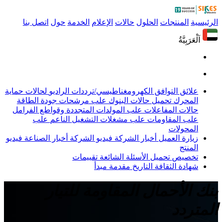
الرئيسية
المنتجات
الحلول
حالات
الإعلام
الخدمة
حول
اتصل بنا
اَلْعَرَبِيَّةُ
علائق التوافق الكهرومغناطيسي/ترددات الراديو
لحالات حماية
المحرك
تحميل حالات البنوك
علب مرشحات جودة الطاقة
حالات المفاعلات
علب المولدات المتجددة وقواطع الفرامل
علب المقاومات
علب مشغلات التشغيل الناعم
علب
المحولات
زيارة العميل
أخبار الشركة
فيديو الشركة
أخبار الصناعة
فيديو
المنتج
تخصيص
تحميل
الأسئلة الشائعة
تقييمات
شهادة
الثقافة
التاريخ
مقدمة
مبدأ
بنك الأحمال المقاومة للتيار
المتردد