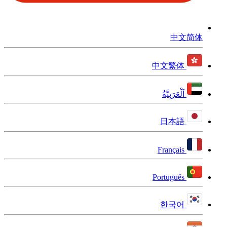
中文简体
中文繁体
اَلْعَرَبِيَّةُ
日本語
Français
Português
한국어