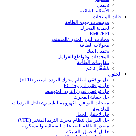
تحميل
الأسئلة الشائعة
فئات المنتجات
مرشحات جودة الطاقة
لحماية المحرك
EMC/RFI
محاثات التيار المتردد/المستمر
محولات الطاقة
تحميل البنك
المجددات وقواطع الفرامل
مقاومات الطاقة
مُشَغِّل ناعم
الحلول
حل توافقي لنظام محرك التردد المتغير (VFD)
حل توافقي لمروحة EC
حل توافقي لفرن التردد المتوسط
حل حماية المحرك
منتجات التوافق الكهرومغناطيسي/تداخل الترددات
الراديوية
حل لاختبار الحمل
حل الفرامل لنظام محرك التردد المتغير (VFD)
مصدر الطاقة للصناعات الفضائية والعسكرية
حلول الاتصال بالشبكة