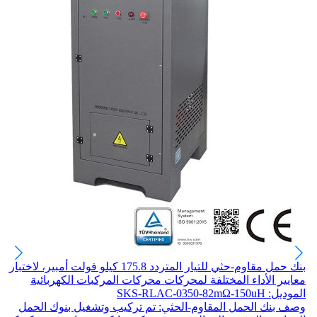
بنك حمل مقاوم-حثي للتيار المتردد 175.8 كيلو فولت أمبير، لاختبار
معايير الأداء المختلفة لمحركات محركات المركبات الكهربائية
الموديل: SKS-RLAC-0350-82mΩ-150uH
وصف بنك الحمل المقاوم-الحثي: تم تركيب وتشغيل بنوك الحمل