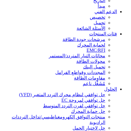
التاريخ
مبدأ
الدعم الفني
تخصيص
تحميل
الأسئلة الشائعة
فئات المنتجات
مرشحات جودة الطاقة
لحماية المحرك
EMC/RFI
محاثات التيار المتردد/المستمر
محولات الطاقة
تحميل البنك
المجددات وقواطع الفرامل
مقاومات الطاقة
مُشَغِّل ناعم
الحلول
حل توافقي لنظام محرك التردد المتغير (VFD)
حل توافقي لمروحة EC
حل توافقي لفرن التردد المتوسط
حل حماية المحرك
منتجات التوافق الكهرومغناطيسي/تداخل الترددات
الراديوية
حل لاختبار الحمل