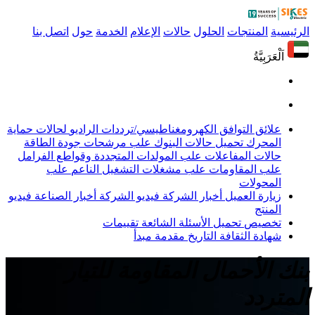
الرئيسية
المنتجات
الحلول
حالات
الإعلام
الخدمة
حول
اتصل بنا
اَلْعَرَبِيَّةُ
علائق التوافق الكهرومغناطيسي/ترددات الراديو
لحالات حماية
المحرك
تحميل حالات البنوك
علب مرشحات جودة الطاقة
حالات المفاعلات
علب المولدات المتجددة وقواطع الفرامل
علب المقاومات
علب مشغلات التشغيل الناعم
علب
المحولات
زيارة العميل
أخبار الشركة
فيديو الشركة
أخبار الصناعة
فيديو
المنتج
تخصيص
تحميل
الأسئلة الشائعة
تقييمات
شهادة
الثقافة
التاريخ
مقدمة
مبدأ
بنك الأحمال المقاومة للتيار
المتردد