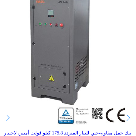
بنك حمل مقاوم-حثي للتيار المتردد 175.8 كيلو فولت أمبير، لاختبار