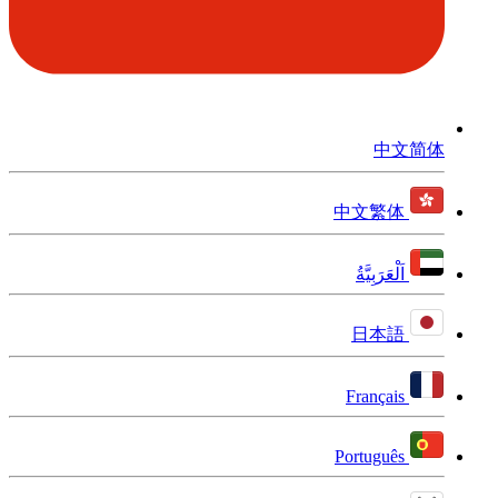
中文简体
中文繁体
اَلْعَرَبِيَّةُ
日本語
Français
Português