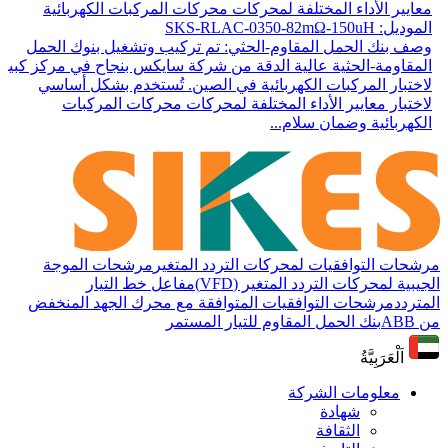
معايير الأداء المختلفة لمحركات محركات المركبات الكهربائية
الموديل: SKS-RLAC-0350-82mΩ-150uH
وصف بنك الحمل المقاوم-الحثي: تم تركيب وتشغيل بنوك الحمل
المقاومة-الحثية عالية الدقة من شركة سايكس بنجاح في مركز كبير
لاختبار المركبات الكهربائية في الصين. تُستخدم بشكل أساسي
لاختبار معايير الأداء المختلفة لمحركات محركات المركبات
الكهربائية وضمان سلام...
مرشحات التوافقيات لمحركات التردد المتغير
مرشحات الموجة
الجيبية لمحركات التردد المتغير (VFD)
مفاعل خط التيار
المتردد
مرشحات التوافقيات المتوافقة مع محرك الجهد المنخفض
من ABB
بنك الحمل المقاوم للتيار المستمر
اَلْعَرَبِيَّةُ
معلومات الشركة
شهادة
الثقافة