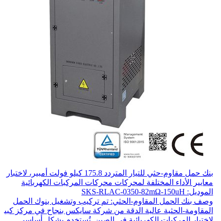
بنك حمل مقاوم-حثي للتيار المتردد 175.8 كيلو فولت أمبير، لاختبار
معايير الأداء المختلفة لمحركات محركات المركبات الكهربائية
الموديل: SKS-RLAC-0350-82mΩ-150uH
وصف بنك الحمل المقاوم-الحثي: تم تركيب وتشغيل بنوك الحمل
المقاومة-الحثية عالية الدقة من شركة سايكس بنجاح في مركز كبير
لاختبار المركبات الكهربائية في الصين. تُستخدم بشكل أساسي