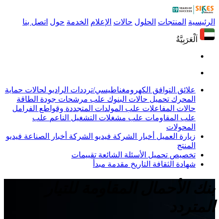
الرئيسية
المنتجات
الحلول
حالات
الإعلام
الخدمة
حول
اتصل بنا
اَلْعَرَبِيَّةُ
علائق التوافق الكهرومغناطيسي/ترددات الراديو
لحالات حماية
المحرك
تحميل حالات البنوك
علب مرشحات جودة الطاقة
حالات المفاعلات
علب المولدات المتجددة وقواطع الفرامل
علب المقاومات
علب مشغلات التشغيل الناعم
علب
المحولات
زيارة العميل
أخبار الشركة
فيديو الشركة
أخبار الصناعة
فيديو
المنتج
تخصيص
تحميل
الأسئلة الشائعة
تقييمات
شهادة
الثقافة
التاريخ
مقدمة
مبدأ
بنك الأحمال المقاومة للتيار
المتردد