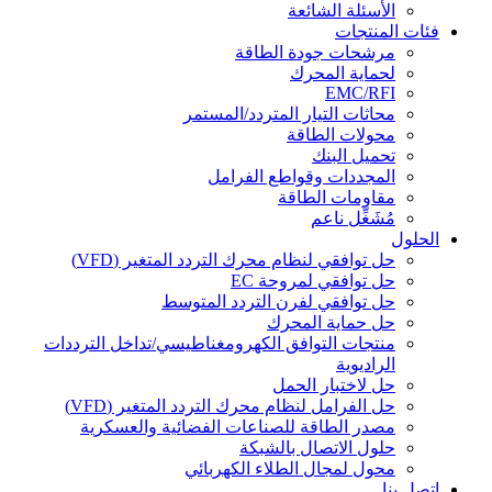
الأسئلة الشائعة
فئات المنتجات
مرشحات جودة الطاقة
لحماية المحرك
EMC/RFI
محاثات التيار المتردد/المستمر
محولات الطاقة
تحميل البنك
المجددات وقواطع الفرامل
مقاومات الطاقة
مُشَغِّل ناعم
الحلول
حل توافقي لنظام محرك التردد المتغير (VFD)
حل توافقي لمروحة EC
حل توافقي لفرن التردد المتوسط
حل حماية المحرك
منتجات التوافق الكهرومغناطيسي/تداخل الترددات
الراديوية
حل لاختبار الحمل
حل الفرامل لنظام محرك التردد المتغير (VFD)
مصدر الطاقة للصناعات الفضائية والعسكرية
حلول الاتصال بالشبكة
محول لمجال الطلاء الكهربائي
اتصل بنا