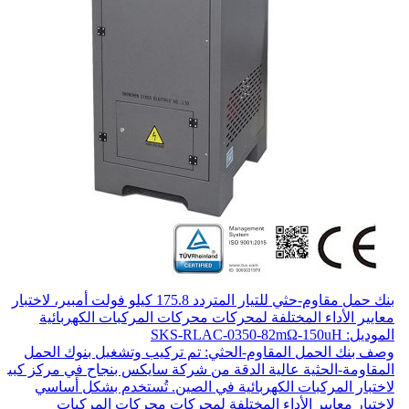
بنك حمل مقاوم-حثي للتيار المتردد 175.8 كيلو فولت أمبير، لاختبار
معايير الأداء المختلفة لمحركات محركات المركبات الكهربائية
الموديل: SKS-RLAC-0350-82mΩ-150uH
وصف بنك الحمل المقاوم-الحثي: تم تركيب وتشغيل بنوك الحمل
المقاومة-الحثية عالية الدقة من شركة سايكس بنجاح في مركز كبير
لاختبار المركبات الكهربائية في الصين. تُستخدم بشكل أساسي
لاختبار معايير الأداء المختلفة لمحركات محركات المركبات