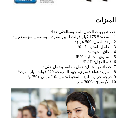
الميزات
خصائص بنك الحمل المقاوم-الحثي هذا:
1. السعة: 175.8 كيلو فولت أمبير مفردة، وتتضمن مجموعتين؛
2. تردد العمل: 500 هرتز؛
3. معامل القدرة: 0.17؛
4. نطاق الجهد: -؛
5. مستوى الحماية: IP20؛
6. فئة العزل: F / H؛
7. خصائص الحمل: حمل مقاوم وحمل حثي؛
8. التبريد: هواء قسري، جهد المروحة 220 فولت تيار متردد؛
9. درجة حرارة البيئة المحيطة: من -10°م إلى +50°م؛
10. الارتفاع: ≤3000 متر.