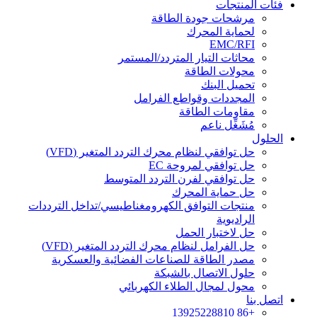
فئات المنتجات
مرشحات جودة الطاقة
لحماية المحرك
EMC/RFI
محاثات التيار المتردد/المستمر
محولات الطاقة
تحميل البنك
المجددات وقواطع الفرامل
مقاومات الطاقة
مُشَغِّل ناعم
الحلول
حل توافقي لنظام محرك التردد المتغير (VFD)
حل توافقي لمروحة EC
حل توافقي لفرن التردد المتوسط
حل حماية المحرك
منتجات التوافق الكهرومغناطيسي/تداخل الترددات
الراديوية
حل لاختبار الحمل
حل الفرامل لنظام محرك التردد المتغير (VFD)
مصدر الطاقة للصناعات الفضائية والعسكرية
حلول الاتصال بالشبكة
محول لمجال الطلاء الكهربائي
اتصل بنا
+86 13925228810