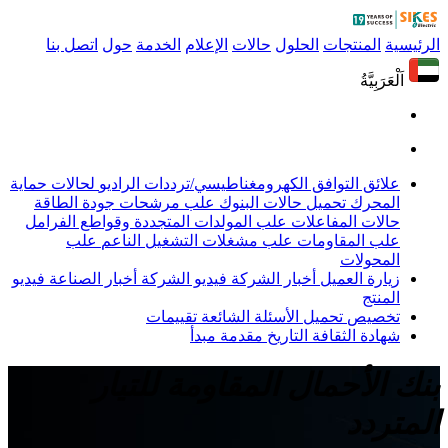
الرئيسية
المنتجات
الحلول
حالات
الإعلام
الخدمة
حول
اتصل بنا
اَلْعَرَبِيَّةُ
علائق التوافق الكهرومغناطيسي/ترددات الراديو
لحالات حماية
المحرك
تحميل حالات البنوك
علب مرشحات جودة الطاقة
حالات المفاعلات
علب المولدات المتجددة وقواطع الفرامل
علب المقاومات
علب مشغلات التشغيل الناعم
علب
المحولات
زيارة العميل
أخبار الشركة
فيديو الشركة
أخبار الصناعة
فيديو
المنتج
تخصيص
تحميل
الأسئلة الشائعة
تقييمات
شهادة
الثقافة
التاريخ
مقدمة
مبدأ
بنك الأحمال المقاومة للتيار
المتردد