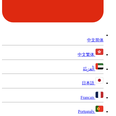
中文简体
中文繁体
اَلْعَرَبِيَّةُ
日本語
Français
Português