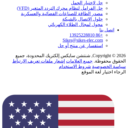
حل لاختبار الحمل
حل الفرامل لنظام محرك التردد المتغير (VFD)
مصدر الطاقة للصناعات الفضائية والعسكرية
حلول الاتصال بالشبكة
محول لمجال الطلاء الكهربائي
اتصل بنا
+86 13925228810
Sikes@sikes-elec.com
استفسار عن منتج أو حل
Copyright © 2026, شنتشن سايكس إلكتريك المحدودة، جميع
الحقوق محفوظة.
جميع العلامات
إشعار ملفات تعريف الارتباط
سياسة الخصوصية
شروط الاستخدام
الرجاء اختيار لغة الموقع