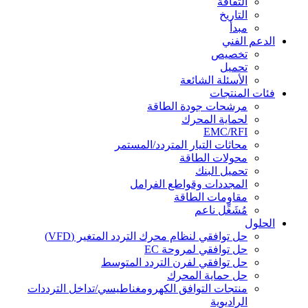
الثقافة
التاريخ
مبدأ
الدعم الفني
تخصيص
تحميل
الأسئلة الشائعة
فئات المنتجات
مرشحات جودة الطاقة
لحماية المحرك
EMC/RFI
محاثات التيار المتردد/المستمر
محولات الطاقة
تحميل البنك
المجددات وقواطع الفرامل
مقاومات الطاقة
مُشَغِّل ناعم
الحلول
حل توافقي لنظام محرك التردد المتغير (VFD)
حل توافقي لمروحة EC
حل توافقي لفرن التردد المتوسط
حل حماية المحرك
منتجات التوافق الكهرومغناطيسي/تداخل الترددات
الراديوية