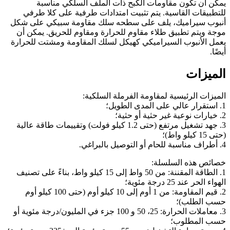
يمكن أن تكون مقاومات الكبح ذات الملف السلكي مناسبة
للتطبيقات القاسية. يتم تثبيت امتدادات طرفية على كلا طرفي
أنبوب سيراميك، يلف على سطحه سلك مقاومة سبيكي على شكل
موجة ويتم تطبيق طلاء مقاوم للحرارة ومقاوم للحريق. يمكن أن
يعمل الأنبوب السيراميكي كهيكل لسلك المقاومة ومشتت للحرارة
أيضًا.
الميزات
الميزات الرئيسية لمقاومة الفرملة السلكية:
1. استقرار عالي على المدى الطويل؛
2. خيارات نوعية غير حثية أو حثية؛
3. جهد تشغيل مرتفع (حتى 1.2 كيلو فولت) وتقييمات طاقة عالية
(حتى 15 كيلو واط)؛
4. أطراف مناسبة للحام أو التوصيل بالبراغي.
خصائص هذه السلسلة:
1. الطاقة المقننة: من 50 واط إلى 15 كيلو واط، بناءً على تصنيف
الهواء الحر عند 25 درجة مئوية؛
2. قيم المقاومة: من 1 أوم إلى 10 كيلو أوم (حتى 100 كيلو أوم
حسب الطلب)؛
3. معاملات الحرارة: 25، 50 و 100 جزء في المليون/درجة مئوية أو
حسب المطلوب؛