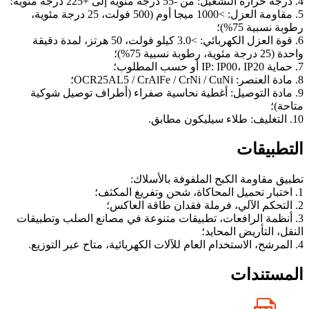
4. درجة حرارة التشغيل: من -55 درجة مئوية إلى +225 درجة مئوية؛
5. مقاومة العزل: >1000 ميجا أوم (500 فولت، 25 درجة مئوية،
رطوبة نسبية 75%)؛
6. قوة العزل الكهربائي: >3.0 كيلو فولت، 50 هرتز، لمدة دقيقة
واحدة (25 درجة مئوية، رطوبة نسبية 75%)؛
7. حماية IP: IP00، IP20 أو حسب المطلوب؛
8. مادة العنصر: OCR25AL5 / CrAlFe / CrNi / CuNi؛
9. مادة التوصيل: أغطية نحاسية صفراء (أطراف توصيل شوكية
متاحة)؛
10. التغليف: طلاء سيليكون مطابق.
التطبيقات
تطبيق مقاومة الكبح الملفوفة بالأسلاك:
1. اختبار تحميل المحاكاة، شحن وتفريغ المكثف؛
2. التحكم الآلي، فرملة فقدان طاقة العاكس؛
3. أنظمة الرافعات، تطبيقات متنوعة في مصانع الصلب وتطبيقات
النقل، التأريض المحايد؛
4. المرشح، الاستخدام العام للآلات الكهربائية، متاح عبر التوزيع.
المستندات