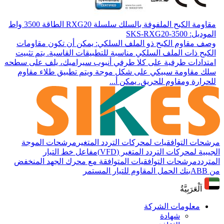
مقاومة الكبح الملفوفة بالسلك سلسلة RXG20 الطاقة 3500 واط
الموديل: SKS-RXG20-3500
وصف مقاوم الكبح ذو الملف السلكي: يمكن أن تكون مقاومات
الكبح ذات الملف السلكي مناسبة للتطبيقات القاسية. يتم تثبيت
امتدادات طرفية على كلا طرفي أنبوب سيراميك، يلف على سطحه
سلك مقاومة سبيكي على شكل موجة ويتم تطبيق طلاء مقاوم
للحرارة ومقاوم للحريق. يمكن أ...
مرشحات التوافقيات لمحركات التردد المتغير
مرشحات الموجة
الجيبية لمحركات التردد المتغير (VFD)
مفاعل خط التيار
المتردد
مرشحات التوافقيات المتوافقة مع محرك الجهد المنخفض
من ABB
بنك الحمل المقاوم للتيار المستمر
اَلْعَرَبِيَّةُ
معلومات الشركة
شهادة