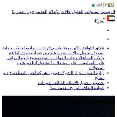
الرئيسية
المنتجات
الحلول
حالات
الإعلام
الخدمة
حول
اتصل بنا
اَلْعَرَبِيَّةُ
علائق التوافق الكهرومغناطيسي/ترددات الراديو
لحالات حماية
المحرك
تحميل حالات البنوك
علب مرشحات جودة الطاقة
حالات المفاعلات
علب المولدات المتجددة وقواطع الفرامل
علب المقاومات
علب مشغلات التشغيل الناعم
علب
المحولات
زيارة العميل
أخبار الشركة
فيديو الشركة
أخبار الصناعة
فيديو
المنتج
تخصيص
تحميل
الأسئلة الشائعة
تقييمات
شهادة
الثقافة
التاريخ
مقدمة
مبدأ
مقاوم سلكي
مقاوم سايكس، مقاوم سلكي ملفوف (RXG20)، مقاوم مطلي