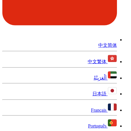
中文简体
中文繁体
اَلْعَرَبِيَّةُ
日本語
Français
Português