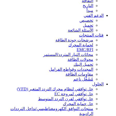
الثقافة
التاريخ
مبدأ
الدعم الفني
تخصيص
تحميل
الأسئلة الشائعة
فئات المنتجات
مرشحات جودة الطاقة
لحماية المحرك
EMC/RFI
محاثات التيار المتردد/المستمر
محولات الطاقة
تحميل البنك
المجددات وقواطع الفرامل
مقاومات الطاقة
مُشَغِّل ناعم
الحلول
حل توافقي لنظام محرك التردد المتغير (VFD)
حل توافقي لمروحة EC
حل توافقي لفرن التردد المتوسط
حل حماية المحرك
منتجات التوافق الكهرومغناطيسي/تداخل الترددات
الراديوية