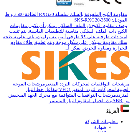
مقاومة الكبح الملفوفة بالسلك سلسلة RXG20 الطاقة 3500 واط
الموديل: SKS-RXG20-3500
وصف مقاوم الكبح ذو الملف السلكي: يمكن أن تكون مقاومات
الكبح ذات الملف السلكي مناسبة للتطبيقات القاسية. يتم تثبيت
امتدادات طرفية على كلا طرفي أنبوب سيراميك، يلف على سطحه
سلك مقاومة سبيكي على شكل موجة ويتم تطبيق طلاء مقاوم
للحرارة ومقاوم للحريق. يمكن أ...
مرشحات التوافقيات لمحركات التردد المتغير
مرشحات الموجة
الجيبية لمحركات التردد المتغير (VFD)
مفاعل خط التيار
المتردد
مرشحات التوافقيات المتوافقة مع محرك الجهد المنخفض
من ABB
بنك الحمل المقاوم للتيار المستمر
اَلْعَرَبِيَّةُ
معلومات الشركة
شهادة