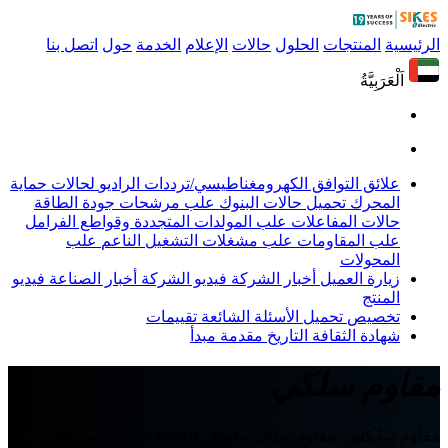
الرئيسية
المنتجات
الحلول
حالات
الإعلام
الخدمة
حول
اتصل بنا
اَلْعَرَبِيَّةُ
علائق التوافق الكهرومغناطيسي/ترددات الراديو
لحالات حماية
المحرك
تحميل حالات البنوك
علب مرشحات جودة الطاقة
حالات المفاعلات
علب المولدات المتجددة وقواطع الفرامل
علب المقاومات
علب مشغلات التشغيل الناعم
علب
المحولات
زيارة العميل
أخبار الشركة
فيديو الشركة
أخبار الصناعة
فيديو
المنتج
تخصيص
تحميل
الأسئلة الشائعة
تقييمات
شهادة
الثقافة
التاريخ
مقدمة
مبدأ
مقاوم سلكي
مقاوم سايكس، مقاوم سلكي ملفوف (RXG20)، مقاوم مطلي