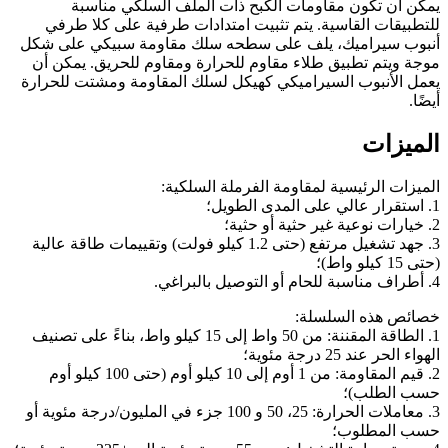
يمكن أن تكون مقاومات الكبح ذات الملف السلكي مناسبة
للتطبيقات القاسية. يتم تثبيت امتدادات طرفية على كلا طرفي
أنبوب سيراميك، يلف على سطحه سلك مقاومة سبيكي على شكل
موجة ويتم تطبيق طلاء مقاوم للحرارة ومقاوم للحريق. يمكن أن
يعمل الأنبوب السيراميكي كهيكل لسلك المقاومة ومشتت للحرارة
أيضًا.
الميزات
الميزات الرئيسية لمقاومة الفرملة السلكية:
1. استقرار عالي على المدى الطويل؛
2. خيارات نوعية غير حثية أو حثية؛
3. جهد تشغيل مرتفع (حتى 1.2 كيلو فولت) وتقييمات طاقة عالية
(حتى 15 كيلو واط)؛
4. أطراف مناسبة للحام أو التوصيل بالبراغي.
خصائص هذه السلسلة:
1. الطاقة المقننة: من 50 واط إلى 15 كيلو واط، بناءً على تصنيف
الهواء الحر عند 25 درجة مئوية؛
2. قيم المقاومة: من 1 أوم إلى 10 كيلو أوم (حتى 100 كيلو أوم
حسب الطلب)؛
3. معاملات الحرارة: 25، 50 و 100 جزء في المليون/درجة مئوية أو
حسب المطلوب؛