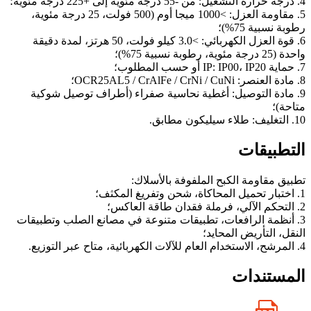
4. درجة حرارة التشغيل: من -55 درجة مئوية إلى +225 درجة مئوية؛
5. مقاومة العزل: >1000 ميجا أوم (500 فولت، 25 درجة مئوية،
رطوبة نسبية 75%)؛
6. قوة العزل الكهربائي: >3.0 كيلو فولت، 50 هرتز، لمدة دقيقة
واحدة (25 درجة مئوية، رطوبة نسبية 75%)؛
7. حماية IP: IP00، IP20 أو حسب المطلوب؛
8. مادة العنصر: OCR25AL5 / CrAlFe / CrNi / CuNi؛
9. مادة التوصيل: أغطية نحاسية صفراء (أطراف توصيل شوكية
متاحة)؛
10. التغليف: طلاء سيليكون مطابق.
التطبيقات
تطبيق مقاومة الكبح الملفوفة بالأسلاك:
1. اختبار تحميل المحاكاة، شحن وتفريغ المكثف؛
2. التحكم الآلي، فرملة فقدان طاقة العاكس؛
3. أنظمة الرافعات، تطبيقات متنوعة في مصانع الصلب وتطبيقات
النقل، التأريض المحايد؛
4. المرشح، الاستخدام العام للآلات الكهربائية، متاح عبر التوزيع.
المستندات