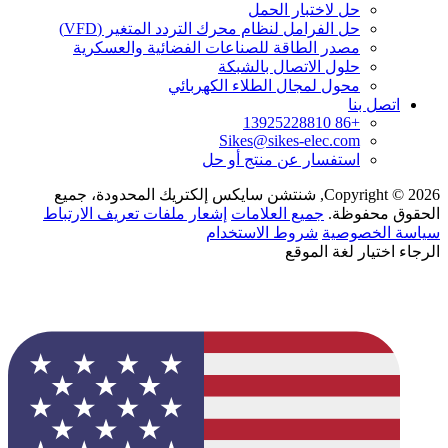
حل لاختبار الحمل
حل الفرامل لنظام محرك التردد المتغير (VFD)
مصدر الطاقة للصناعات الفضائية والعسكرية
حلول الاتصال بالشبكة
محول لمجال الطلاء الكهربائي
اتصل بنا
+86 13925228810
Sikes@sikes-elec.com
استفسار عن منتج أو حل
Copyright © 2026, شنتشن سايكس إلكتريك المحدودة، جميع
الحقوق محفوظة.
جميع العلامات
إشعار ملفات تعريف الارتباط
سياسة الخصوصية
شروط الاستخدام
الرجاء اختيار لغة الموقع