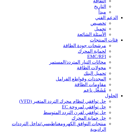
الثقافة
التاريخ
مبدأ
الدعم الفني
تخصيص
تحميل
الأسئلة الشائعة
فئات المنتجات
مرشحات جودة الطاقة
لحماية المحرك
EMC/RFI
محاثات التيار المتردد/المستمر
محولات الطاقة
تحميل البنك
المجددات وقواطع الفرامل
مقاومات الطاقة
مُشَغِّل ناعم
الحلول
حل توافقي لنظام محرك التردد المتغير (VFD)
حل توافقي لمروحة EC
حل توافقي لفرن التردد المتوسط
حل حماية المحرك
منتجات التوافق الكهرومغناطيسي/تداخل الترددات
الراديوية