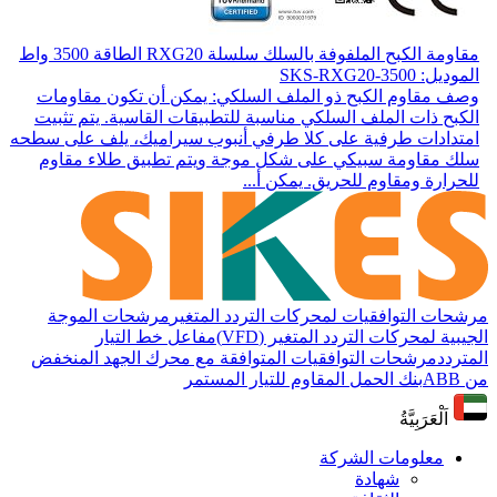
مقاومة الكبح الملفوفة بالسلك سلسلة RXG20 الطاقة 3500 واط
الموديل: SKS-RXG20-3500
وصف مقاوم الكبح ذو الملف السلكي: يمكن أن تكون مقاومات
الكبح ذات الملف السلكي مناسبة للتطبيقات القاسية. يتم تثبيت
امتدادات طرفية على كلا طرفي أنبوب سيراميك، يلف على سطحه
سلك مقاومة سبيكي على شكل موجة ويتم تطبيق طلاء مقاوم
للحرارة ومقاوم للحريق. يمكن أ...
مرشحات التوافقيات لمحركات التردد المتغير
مرشحات الموجة
الجيبية لمحركات التردد المتغير (VFD)
مفاعل خط التيار
المتردد
مرشحات التوافقيات المتوافقة مع محرك الجهد المنخفض
من ABB
بنك الحمل المقاوم للتيار المستمر
اَلْعَرَبِيَّةُ
معلومات الشركة
شهادة