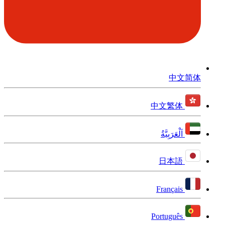
中文简体
中文繁体
اَلْعَرَبِيَّةُ
日本語
Français
Português