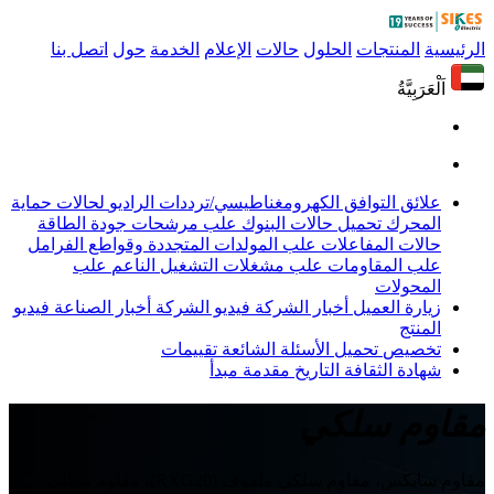
الرئيسية
المنتجات
الحلول
حالات
الإعلام
الخدمة
حول
اتصل بنا
اَلْعَرَبِيَّةُ
علائق التوافق الكهرومغناطيسي/ترددات الراديو
لحالات حماية
المحرك
تحميل حالات البنوك
علب مرشحات جودة الطاقة
حالات المفاعلات
علب المولدات المتجددة وقواطع الفرامل
علب المقاومات
علب مشغلات التشغيل الناعم
علب
المحولات
زيارة العميل
أخبار الشركة
فيديو الشركة
أخبار الصناعة
فيديو
المنتج
تخصيص
تحميل
الأسئلة الشائعة
تقييمات
شهادة
الثقافة
التاريخ
مقدمة
مبدأ
مقاوم سلكي
مقاوم سايكس، مقاوم سلكي ملفوف (RXG20)، مقاوم مطلي