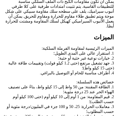
يمكن أن تكون مقاومات الكبح ذات الملف السلكي مناسبة
للتطبيقات القاسية. يتم تثبيت امتدادات طرفية على كلا طرفي
أنبوب سيراميك، يلف على سطحه سلك مقاومة سبيكي على شكل
موجة ويتم تطبيق طلاء مقاوم للحرارة ومقاوم للحريق. يمكن أن
يعمل الأنبوب السيراميكي كهيكل لسلك المقاومة ومشتت للحرارة
أيضًا.
الميزات
الميزات الرئيسية لمقاومة الفرملة السلكية:
1. استقرار عالي على المدى الطويل؛
2. خيارات نوعية غير حثية أو حثية؛
3. جهد تشغيل مرتفع (حتى 1.2 كيلو فولت) وتقييمات طاقة عالية
(حتى 15 كيلو واط)؛
4. أطراف مناسبة للحام أو التوصيل بالبراغي.
خصائص هذه السلسلة:
1. الطاقة المقننة: من 50 واط إلى 15 كيلو واط، بناءً على تصنيف
الهواء الحر عند 25 درجة مئوية؛
2. قيم المقاومة: من 1 أوم إلى 10 كيلو أوم (حتى 100 كيلو أوم
حسب الطلب)؛
3. معاملات الحرارة: 25، 50 و 100 جزء في المليون/درجة مئوية أو
حسب المطلوب؛