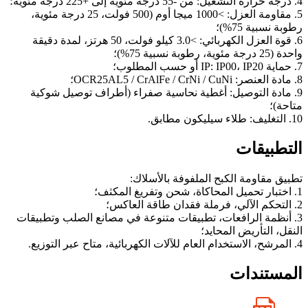
4. درجة حرارة التشغيل: من -55 درجة مئوية إلى +225 درجة مئوية؛
5. مقاومة العزل: >1000 ميجا أوم (500 فولت، 25 درجة مئوية،
رطوبة نسبية 75%)؛
6. قوة العزل الكهربائي: >3.0 كيلو فولت، 50 هرتز، لمدة دقيقة
واحدة (25 درجة مئوية، رطوبة نسبية 75%)؛
7. حماية IP: IP00، IP20 أو حسب المطلوب؛
8. مادة العنصر: OCR25AL5 / CrAlFe / CrNi / CuNi؛
9. مادة التوصيل: أغطية نحاسية صفراء (أطراف توصيل شوكية
متاحة)؛
10. التغليف: طلاء سيليكون مطابق.
التطبيقات
تطبيق مقاومة الكبح الملفوفة بالأسلاك:
1. اختبار تحميل المحاكاة، شحن وتفريغ المكثف؛
2. التحكم الآلي، فرملة فقدان طاقة العاكس؛
3. أنظمة الرافعات، تطبيقات متنوعة في مصانع الصلب وتطبيقات
النقل، التأريض المحايد؛
4. المرشح، الاستخدام العام للآلات الكهربائية، متاح عبر التوزيع.
المستندات