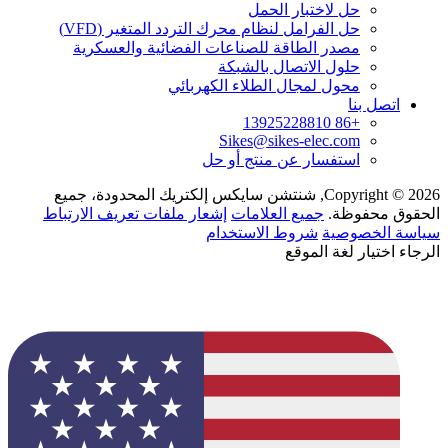
حل لاختبار الحمل
حل الفرامل لنظام محرك التردد المتغير (VFD)
مصدر الطاقة للصناعات الفضائية والعسكرية
حلول الاتصال بالشبكة
محول لمجال الطلاء الكهربائي
اتصل بنا
+86 13925228810
Sikes@sikes-elec.com
استفسار عن منتج أو حل
Copyright © 2026, شنتشن سايكس إلكتريك المحدودة، جميع
الحقوق محفوظة.
جميع العلامات
إشعار ملفات تعريف الارتباط
سياسة الخصوصية
شروط الاستخدام
الرجاء اختيار لغة الموقع