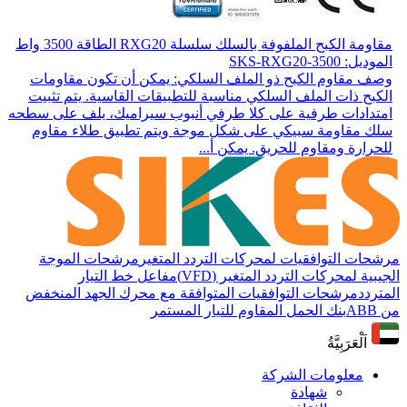
مقاومة الكبح الملفوفة بالسلك سلسلة RXG20 الطاقة 3500 واط
الموديل: SKS-RXG20-3500
وصف مقاوم الكبح ذو الملف السلكي: يمكن أن تكون مقاومات
الكبح ذات الملف السلكي مناسبة للتطبيقات القاسية. يتم تثبيت
امتدادات طرفية على كلا طرفي أنبوب سيراميك، يلف على سطحه
سلك مقاومة سبيكي على شكل موجة ويتم تطبيق طلاء مقاوم
للحرارة ومقاوم للحريق. يمكن أ...
مرشحات التوافقيات لمحركات التردد المتغير
مرشحات الموجة
الجيبية لمحركات التردد المتغير (VFD)
مفاعل خط التيار
المتردد
مرشحات التوافقيات المتوافقة مع محرك الجهد المنخفض
من ABB
بنك الحمل المقاوم للتيار المستمر
اَلْعَرَبِيَّةُ
معلومات الشركة
شهادة