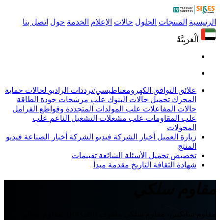
الرئيسية
المنتجات
الحلول
حالات
الإعلام
الخدمة
حول
اتصل بنا
اَلْعَرَبِيَّةُ
علائق التوافق الكهرومغناطيسي/ترددات الراديو
لحالات حماية
المحرك
تحميل حالات البنوك
علب مرشحات جودة الطاقة
حالات المفاعلات
علب المولدات المتجددة وقواطع الفرامل
علب المقاومات
علب مشغلات التشغيل الناعم
علب
المحولات
زيارة العميل
أخبار الشركة
فيديو الشركة
أخبار الصناعة
فيديو
المنتج
تخصيص
تحميل
الأسئلة الشائعة
تقييمات
شهادة
الثقافة
التاريخ
مقدمة
مبدأ
مقاوم سلكي
مقاوم سايكس، مقاوم سلكي ملفوف (RXG20)، مقاوم مطلي