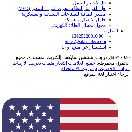
حل لاختبار الحمل
حل الفرامل لنظام محرك التردد المتغير (VFD)
مصدر الطاقة للصناعات الفضائية والعسكرية
حلول الاتصال بالشبكة
محول لمجال الطلاء الكهربائي
اتصل بنا
+86 13925228810
Sikes@sikes-elec.com
استفسار عن منتج أو حل
Copyright © 2026, شنتشن سايكس إلكتريك المحدودة، جميع
الحقوق محفوظة.
جميع العلامات
إشعار ملفات تعريف الارتباط
سياسة الخصوصية
شروط الاستخدام
الرجاء اختيار لغة الموقع