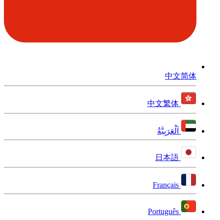
中文简体
中文繁体
اَلْعَرَبِيَّةُ
日本語
Français
Português