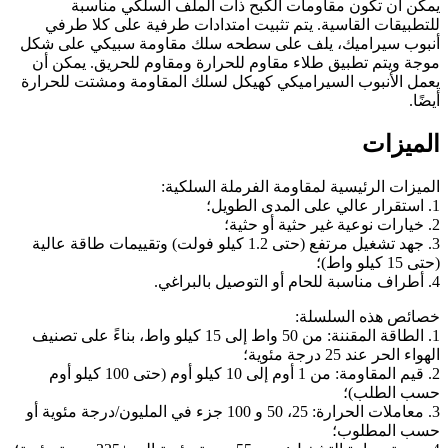
يمكن أن تكون مقاومات الكبح ذات الملف السلكي مناسبة
للتطبيقات القاسية. يتم تثبيت امتدادات طرفية على كلا طرفي
أنبوب سيراميك، يلف على سطحه سلك مقاومة سبيكي على شكل
موجة ويتم تطبيق طلاء مقاوم للحرارة ومقاوم للحريق. يمكن أن
يعمل الأنبوب السيراميكي كهيكل لسلك المقاومة ومشتت للحرارة
أيضًا.
الميزات
الميزات الرئيسية لمقاومة الفرملة السلكية:
1. استقرار عالي على المدى الطويل؛
2. خيارات نوعية غير حثية أو حثية؛
3. جهد تشغيل مرتفع (حتى 1.2 كيلو فولت) وتقييمات طاقة عالية
(حتى 15 كيلو واط)؛
4. أطراف مناسبة للحام أو التوصيل بالبراغي.
خصائص هذه السلسلة:
1. الطاقة المقننة: من 50 واط إلى 15 كيلو واط، بناءً على تصنيف
الهواء الحر عند 25 درجة مئوية؛
2. قيم المقاومة: من 1 أوم إلى 10 كيلو أوم (حتى 100 كيلو أوم
حسب الطلب)؛
3. معاملات الحرارة: 25، 50 و 100 جزء في المليون/درجة مئوية أو
حسب المطلوب؛