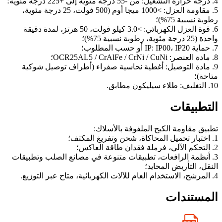
4. درجة حرارة التشغيل: من -55 درجة مئوية إلى +225 درجة مئوية؛
5. مقاومة العزل: >1000 ميجا أوم (500 فولت، 25 درجة مئوية،
رطوبة نسبية 75%)؛
6. قوة العزل الكهربائي: >3.0 كيلو فولت، 50 هرتز، لمدة دقيقة
واحدة (25 درجة مئوية، رطوبة نسبية 75%)؛
7. حماية IP: IP00، IP20 أو حسب المطلوب؛
8. مادة العنصر: OCR25AL5 / CrAlFe / CrNi / CuNi؛
9. مادة التوصيل: أغطية نحاسية صفراء (أطراف توصيل شوكية
متاحة)؛
10. التغليف: طلاء سيليكون مطابق.
التطبيقات
تطبيق مقاومة الكبح الملفوفة بالأسلاك:
1. اختبار تحميل المحاكاة، شحن وتفريغ المكثف؛
2. التحكم الآلي، فرملة فقدان طاقة العاكس؛
3. أنظمة الرافعات، تطبيقات متنوعة في مصانع الصلب وتطبيقات
النقل، التأريض المحايد؛
4. المرشح، الاستخدام العام للآلات الكهربائية، متاح عبر التوزيع.
المستندات