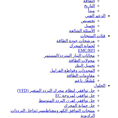
الثقافة
التاريخ
مبدأ
الدعم الفني
تخصيص
تحميل
الأسئلة الشائعة
فئات المنتجات
مرشحات جودة الطاقة
لحماية المحرك
EMC/RFI
محاثات التيار المتردد/المستمر
محولات الطاقة
تحميل البنك
المجددات وقواطع الفرامل
مقاومات الطاقة
مُشَغِّل ناعم
الحلول
حل توافقي لنظام محرك التردد المتغير (VFD)
حل توافقي لمروحة EC
حل توافقي لفرن التردد المتوسط
حل حماية المحرك
منتجات التوافق الكهرومغناطيسي/تداخل الترددات
الراديوية