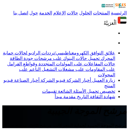
الرئيسية
المنتجات
الحلول
حالات
الإعلام
الخدمة
حول
اتصل بنا
اَلْعَرَبِيَّةُ
علائق التوافق الكهرومغناطيسي/ترددات الراديو
لحالات حماية
المحرك
تحميل حالات البنوك
علب مرشحات جودة الطاقة
حالات المفاعلات
علب المولدات المتجددة وقواطع الفرامل
علب المقاومات
علب مشغلات التشغيل الناعم
علب
المحولات
زيارة العميل
أخبار الشركة
فيديو الشركة
أخبار الصناعة
فيديو
المنتج
تخصيص
تحميل
الأسئلة الشائعة
تقييمات
شهادة
الثقافة
التاريخ
مقدمة
مبدأ
مرشح الموجة الجيبية
مرشح الموجة الجيبية لحماية المحركات، مرشح dv/dt، مرشح جيبي