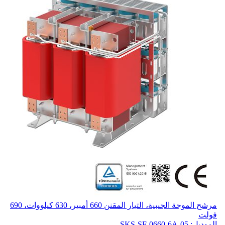
مرشح الموجة الجيبية، التيار المقنن 660 أمبير، 630 كيلووات، 690
فولت
الموديل: SKS-SF-0660-6A-05