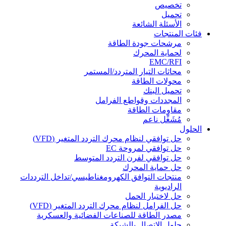
تخصيص
تحميل
الأسئلة الشائعة
فئات المنتجات
مرشحات جودة الطاقة
لحماية المحرك
EMC/RFI
محاثات التيار المتردد/المستمر
محولات الطاقة
تحميل البنك
المجددات وقواطع الفرامل
مقاومات الطاقة
مُشَغِّل ناعم
الحلول
حل توافقي لنظام محرك التردد المتغير (VFD)
حل توافقي لمروحة EC
حل توافقي لفرن التردد المتوسط
حل حماية المحرك
منتجات التوافق الكهرومغناطيسي/تداخل الترددات
الراديوية
حل لاختبار الحمل
حل الفرامل لنظام محرك التردد المتغير (VFD)
مصدر الطاقة للصناعات الفضائية والعسكرية
حلول الاتصال بالشبكة