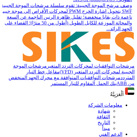
وصف مرشح الموجة الجيبية: تقوم سلسلة مرشحات الموجة الجيبية
SWF بتحويل إشارة الخرج PWM لمحركات الأقراص إلى موجة جيبية
ناعمة ذات بقايا منخفضة؛ تقليل ظاهرة الرنين الناجمة عن السعة
والمحاثة الموزعة للكابل الطويل (أطول من 50 مترًا)؛ القضاء على
الجهد الزائد...
مرشحات التوافقيات لمحركات التردد المتغير
مرشحات الموجة
الجيبية لمحركات التردد المتغير (VFD)
مفاعل خط التيار
المتردد
مرشحات التوافقيات المتوافقة مع محرك الجهد المنخفض
من ABB
بنك الحمل المقاوم للتيار المستمر
اَلْعَرَبِيَّةُ
معلومات الشركة
شهادة
الثقافة
التاريخ
مبدأ
الدعم الفني