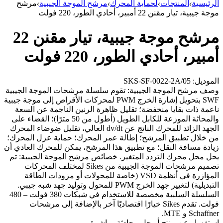
الرئيسية
›
المنتجات
›
لحماية المحرك
›
مرشح الموجة الجيبية
›
مرشح
موجة جيبية، تيار مقنن 22 أمبير، أحادي الطور، 220 فولت
مرشح موجة جيبية، تيار مقنن 22
أمبير، أحادي الطور، 220 فولت
الموديل: SKS-SF-0022-2A/05
وصف مرشح الموجة الجيبية: تقوم سلسلة مرشحات الموجة الجيبية
SWF بتحويل إشارة الخرج PWM لمحركات الأقراص إلى موجة جيبية
ناعمة ذات بقايا منخفضة؛ تقليل ظاهرة الرنين الناجمة عن السعة
والمحاثة الموزعة للكابل الطويل (أطول من 50 مترًا)؛ القضاء على
الجهد الزائد للمحرك الناتج عن dv/dt العالي، تقليل ضوضاء المحرك
من خلال تطبيق المرشح؛ إطالة عمر المحرك؛ حماية عزل المحرك؛
زيادة مسافة النقل؛ مع تطبيق هذا المرشح، يمكن للمحرك العادي أن
يحل محل محرك التردد المتغير. خصائص مرشح الموجة الجيبية: تم
تصميم مرشحات الموجة الجيبية من Sikes لمختلف المحركات
المؤازرة في أنظمة VSD (خاصة للمحولات أو مزودات الطاقة
التبديلية) لتغيير جهد الخرج PWM للمحول وتوليد جهد شبه جيبي.
السلسلة السلبية مخصصة للاستخدام في شبكات 380 فولت – 480
فولت. تقدم Sikes خيارًا اقتصاديًا آخر بالإضافة إلى مرشحات
Schaffner و MTE.
استفسار عن منتج أو حل
محادثة مباشرة