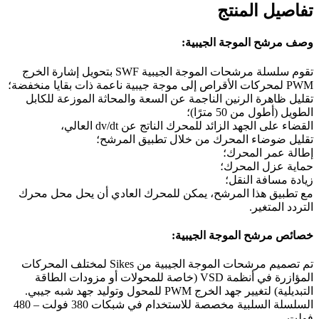
تفاصيل المنتج
وصف مرشح الموجة الجيبية:
تقوم سلسلة مرشحات الموجة الجيبية SWF بتحويل إشارة الخرج
PWM لمحركات الأقراص إلى موجة جيبية ناعمة ذات بقايا منخفضة؛
تقليل ظاهرة الرنين الناجمة عن السعة والمحاثة الموزعة للكابل
الطويل (أطول من 50 مترًا)؛
القضاء على الجهد الزائد للمحرك الناتج عن dv/dt العالي،
تقليل ضوضاء المحرك من خلال تطبيق المرشح؛
إطالة عمر المحرك؛
حماية عزل المحرك؛
زيادة مسافة النقل؛
مع تطبيق هذا المرشح، يمكن للمحرك العادي أن يحل محل محرك
التردد المتغير.
خصائص مرشح الموجة الجيبية:
تم تصميم مرشحات الموجة الجيبية من Sikes لمختلف المحركات
المؤازرة في أنظمة VSD (خاصة للمحولات أو مزودات الطاقة
التبديلية) لتغيير جهد الخرج PWM للمحول وتوليد جهد شبه جيبي.
السلسلة السلبية مخصصة للاستخدام في شبكات 380 فولت – 480
فولت.