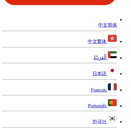
中文简体
中文繁体
اَلْعَرَبِيَّةُ
日本語
Français
Português
한국어