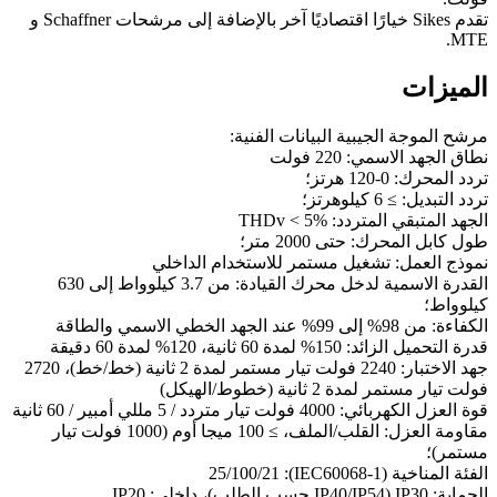
تقدم Sikes خيارًا اقتصاديًا آخر بالإضافة إلى مرشحات Schaffner و
MTE.
الميزات
مرشح الموجة الجيبية البيانات الفنية:
نطاق الجهد الاسمي: 220 فولت
تردد المحرك: 0-120 هرتز؛
تردد التبديل: ≥ 6 كيلوهرتز؛
الجهد المتبقي المتردد: THDv < 5%
طول كابل المحرك: حتى 2000 متر؛
نموذج العمل: تشغيل مستمر للاستخدام الداخلي
القدرة الاسمية لدخل محرك القيادة: من 3.7 كيلوواط إلى 630
كيلوواط؛
الكفاءة: من 98% إلى 99% عند الجهد الخطي الاسمي والطاقة
قدرة التحميل الزائد: 150% لمدة 60 ثانية، 120% لمدة 60 دقيقة
جهد الاختبار: 2240 فولت تيار مستمر لمدة 2 ثانية (خط/خط)، 2720
فولت تيار مستمر لمدة 2 ثانية (خطوط/الهيكل)
قوة العزل الكهربائي: 4000 فولت تيار متردد / 5 مللي أمبير / 60 ثانية
مقاومة العزل: القلب/الملف، ≥ 100 ميجا أوم (1000 فولت تيار
مستمر)؛
الفئة المناخية (IEC60068-1): 25/100/21
الحماية: IP30 (IP40/IP54 حسب الطلب)، داخلي: IP20