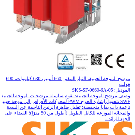
مرشح الموجة الجيبية، التيار المقنن 660 أمبير، 630 كيلووات، 690
فولت
الموديل: SKS-SF-0660-6A-05
وصف مرشح الموجة الجيبية: تقوم سلسلة مرشحات الموجة الجيبية
SWF بتحويل إشارة الخرج PWM لمحركات الأقراص إلى موجة جيبية
ناعمة ذات بقايا منخفضة؛ تقليل ظاهرة الرنين الناجمة عن السعة
والمحاثة الموزعة للكابل الطويل (أطول من 50 مترًا)؛ القضاء على
الجهد الزائد...