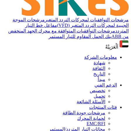
مرشحات التوافقيات لمحركات التردد المتغير
مرشحات الموجة
الجيبية لمحركات التردد المتغير (VFD)
مفاعل خط التيار
المتردد
مرشحات التوافقيات المتوافقة مع محرك الجهد المنخفض
من ABB
بنك الحمل المقاوم للتيار المستمر
اَلْعَرَبِيَّةُ
معلومات الشركة
شهادة
الثقافة
التاريخ
مبدأ
الدعم الفني
تخصيص
تحميل
الأسئلة الشائعة
فئات المنتجات
مرشحات جودة الطاقة
لحماية المحرك
EMC/RFI
محاثات التيار المتردد/المستمر