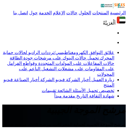
الرئيسية
المنتجات
الحلول
حالات
الإعلام
الخدمة
حول
اتصل بنا
اَلْعَرَبِيَّةُ
علائق التوافق الكهرومغناطيسي/ترددات الراديو
لحالات حماية
المحرك
تحميل حالات البنوك
علب مرشحات جودة الطاقة
حالات المفاعلات
علب المولدات المتجددة وقواطع الفرامل
علب المقاومات
علب مشغلات التشغيل الناعم
علب
المحولات
زيارة العميل
أخبار الشركة
فيديو الشركة
أخبار الصناعة
فيديو
المنتج
تخصيص
تحميل
الأسئلة الشائعة
تقييمات
شهادة
الثقافة
التاريخ
مقدمة
مبدأ
مرشح الموجة الجيبية
مرشح الموجة الجيبية لحماية المحركات، مرشح dv/dt، مرشح جيبي