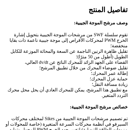
تفاصيل المنتج
وصف مرشح الموجة الجيبية:
تقوم سلسلة SWF من مرشحات الموجة الجيبية بتحويل إشارة
الخرج PWM لمحركات الأقراص إلى موجة جيبية ناعمة ذات بقايا
منخفضة؛
تقليل ظاهرة الرنين الناجمة عن السعة والمحاثة الموزعة للكابل
الطويل (أطول من 50 مترًا)؛
القضاء على الجهد الزائد للمحرك الناتج عن dv/dt العالي،
تقليل ضوضاء المحرك من خلال تطبيق المرشح؛
إطالة عمر المحرك؛
حماية عزل المحرك؛
زيادة مسافة النقل؛
مع تطبيق هذا المرشح، يمكن للمحرك العادي أن يحل محل محرك
التردد المتغير.
خصائص مرشح الموجة الجيبية:
تم تصميم مرشحات الموجة الجيبية من Sikes لمختلف محركات
السيرفو في أنظمة محركات السرعة المتغيرة (خاصة للمحولات أو
مزودات الطاقة التبديلية) لتغيير جهد الخرج PWM للمحول وتوليد