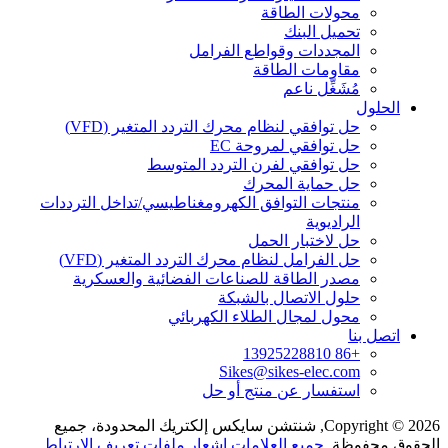
محولات الطاقة
تحميل البنك
المجددات وقواطع الفرامل
مقاومات الطاقة
مُشَغِّل ناعم
الحلول
حل توافقي لنظام محرك التردد المتغير (VFD)
حل توافقي لمروحة EC
حل توافقي لفرن التردد المتوسط
حل حماية المحرك
منتجات التوافق الكهرومغناطيسي/تداخل الترددات
الراديوية
حل لاختبار الحمل
حل الفرامل لنظام محرك التردد المتغير (VFD)
مصدر الطاقة للصناعات الفضائية والعسكرية
حلول الاتصال بالشبكة
محول لمجال الطلاء الكهربائي
اتصل بنا
+86 13925228810
Sikes@sikes-elec.com
استفسار عن منتج أو حل
Copyright © 2026, شنتشن سايكس إلكتريك المحدودة، جميع
الحقوق محفوظة.
جميع العلامات
إشعار ملفات تعريف الارتباط