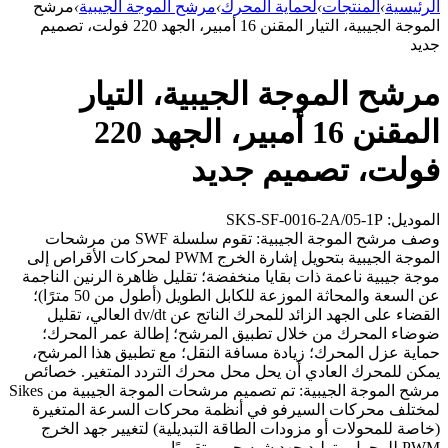
الرئيسية
›
المنتجات
›
لحماية المحرك
›
مرشح الموجة الجيبية
›
مرشح
الموجة الجيبية، التيار المقنن 16 أمبير، الجهد 220 فولت، تصميم
جديد
مرشح الموجة الجيبية، التيار
المقنن 16 أمبير، الجهد 220
فولت، تصميم جديد
الموديل: SKS-SF-0016-2A/05-1P
وصف مرشح الموجة الجيبية: تقوم سلسلة SWF من مرشحات
الموجة الجيبية بتحويل إشارة الخرج PWM لمحركات الأقراص إلى
موجة جيبية ناعمة ذات بقايا منخفضة؛ تقليل ظاهرة الرنين الناجمة
عن السعة والمحاثة الموزعة للكابل الطويل (أطول من 50 مترًا)؛
القضاء على الجهد الزائد للمحرك الناتج عن dv/dt العالي، تقليل
ضوضاء المحرك من خلال تطبيق المرشح؛ إطالة عمر المحرك؛
حماية عزل المحرك؛ زيادة مسافة النقل؛ مع تطبيق هذا المرشح،
يمكن للمحرك العادي أن يحل محل محرك التردد المتغير. خصائص
مرشح الموجة الجيبية: تم تصميم مرشحات الموجة الجيبية من Sikes
لمختلف محركات السيرفو في أنظمة محركات السرعة المتغيرة
(خاصة للمحولات أو مزودات الطاقة التبديلية) لتغيير جهد الخرج
PWM للمحول وتوليد جهد شبه جيبي تقريبًا.