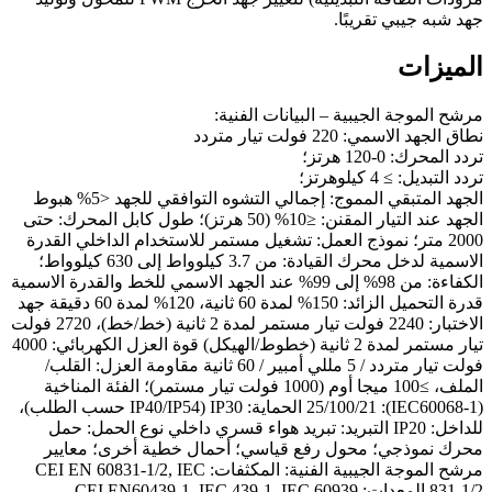
جهد شبه جيبي تقريبًا.
الميزات
مرشح الموجة الجيبية – البيانات الفنية:
نطاق الجهد الاسمي: 220 فولت تيار متردد
تردد المحرك: 0-120 هرتز؛
تردد التبديل: ≥ 4 كيلوهرتز؛
الجهد المتبقي المموج: إجمالي التشوه التوافقي للجهد <5% هبوط
الجهد عند التيار المقنن: ≤10% (50 هرتز)؛ طول كابل المحرك: حتى
2000 متر؛ نموذج العمل: تشغيل مستمر للاستخدام الداخلي القدرة
الاسمية لدخل محرك القيادة: من 3.7 كيلوواط إلى 630 كيلوواط؛
الكفاءة: من 98% إلى 99% عند الجهد الاسمي للخط والقدرة الاسمية
قدرة التحميل الزائد: 150% لمدة 60 ثانية، 120% لمدة 60 دقيقة جهد
الاختبار: 2240 فولت تيار مستمر لمدة 2 ثانية (خط/خط)، 2720 فولت
تيار مستمر لمدة 2 ثانية (خطوط/الهيكل) قوة العزل الكهربائي: 4000
فولت تيار متردد / 5 مللي أمبير / 60 ثانية مقاومة العزل: القلب/
الملف، ≥100 ميجا أوم (1000 فولت تيار مستمر)؛ الفئة المناخية
(IEC60068-1): 25/100/21 الحماية: IP30 (IP40/IP54 حسب الطلب)،
للداخل: IP20 التبريد: تبريد هواء قسري داخلي نوع الحمل: حمل
محرك نموذجي؛ محول رفع قياسي؛ أحمال خطية أخرى؛ معايير
مرشح الموجة الجيبية الفنية: المكثفات: CEI EN 60831-1/2, IEC
831-1/2 المعدات: CEI EN60439-1, IEC 439-1, IEC 60939