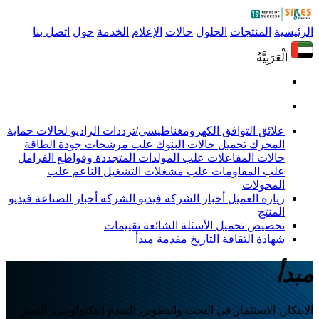
الرئيسية
المنتجات
الحلول
حالات
الإعلام
الخدمة
حول
اتصل بنا
اَلْعَرَبِيَّةُ
علائق التوافق الكهرومغناطيسي/ترددات الراديو
لحالات حماية
المحرك
تحميل حالات البنوك
علب مرشحات جودة الطاقة
حالات المفاعلات
علب المولدات المتجددة وقواطع الفرامل
علب المقاومات
علب مشغلات التشغيل الناعم
علب
المحولات
زيارة العميل
أخبار الشركة
فيديو الشركة
أخبار الصناعة
فيديو
المنتج
تخصيص
تحميل
الأسئلة الشائعة
تقييمات
شهادة
الثقافة
التاريخ
مقدمة
مبدأ
مبدأ
الابتكار، الاستثمار في البحث والتطوير، التقدم التكنولوجي، التميز