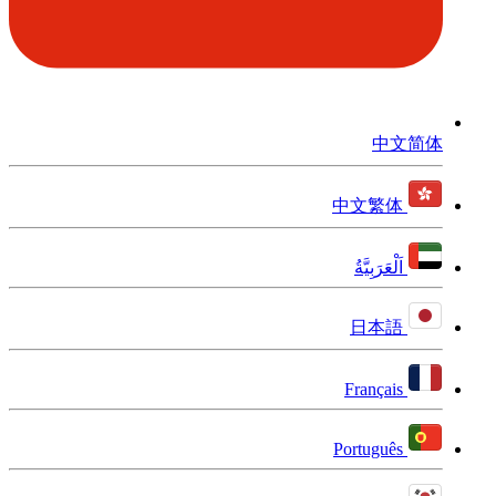
中文简体
中文繁体
اَلْعَرَبِيَّةُ
日本語
Français
Português