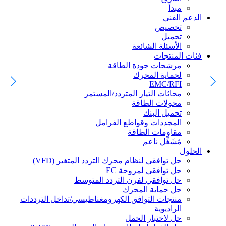
مبدأ
الدعم الفني
تخصيص
تحميل
الأسئلة الشائعة
فئات المنتجات
مرشحات جودة الطاقة
لحماية المحرك
EMC/RFI
محاثات التيار المتردد/المستمر
محولات الطاقة
تحميل البنك
المجددات وقواطع الفرامل
مقاومات الطاقة
مُشَغِّل ناعم
الحلول
حل توافقي لنظام محرك التردد المتغير (VFD)
حل توافقي لمروحة EC
حل توافقي لفرن التردد المتوسط
حل حماية المحرك
منتجات التوافق الكهرومغناطيسي/تداخل الترددات
الراديوية
حل لاختبار الحمل