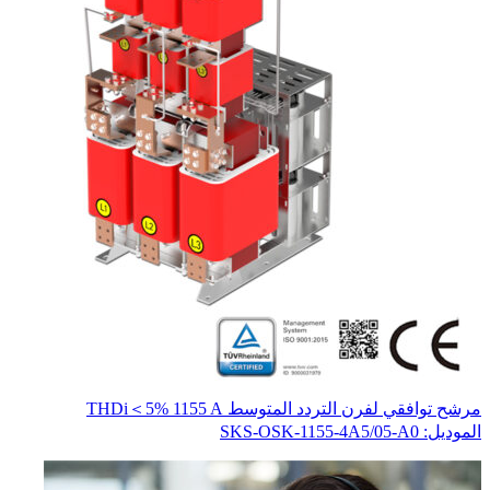
مرشح توافقي لفرن التردد المتوسط THDi＜5% 1155 A
محو
المو
الموديل: SKS-OSK-1155-4A5/05-A0