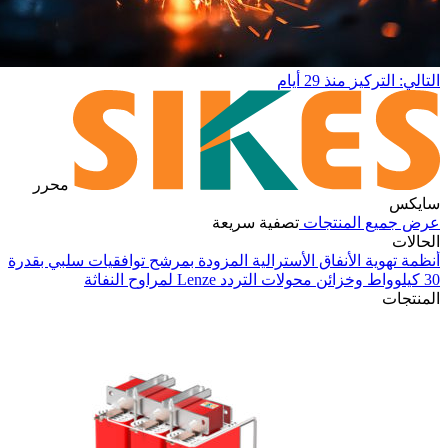
التالي: التركيز
منذ 29 أيام
محرر
سايكس
عرض جميع المنتجات
تصفية سريعة
الحالات
أنظمة تهوية الأنفاق الأسترالية المزودة بمرشح توافقيات سلبي بقدرة
30 كيلوواط وخزائن محولات التردد Lenze لمراوح النفاثة
في
المنتجات