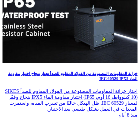
خزانة المقاومات المصنوعة من الفولاذ المقاوم للصدأ تجتاز بنجاح اختبار مقاومة
الماء IEC 60529 IPX5
اجتاز خزانة المقاومات المصنوعة من الفولاذ المقاوم للصدأ SIKES
(10 كيلوواط، 16 أوم، IP65) اختبار مقاومة الماء IPX5 بنجاح وفقًا
لمعيار IEC 60529. ظل الهيكل خاليًا من تسرب المياه، واستمرت
المعدات في العمل بشكل طبيعي بعد الاختبار.
منذ 8 أيام