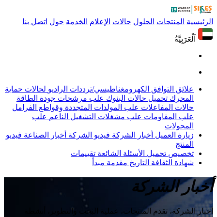
الرئيسية
المنتجات
الحلول
حالات
الإعلام
الخدمة
حول
اتصل بنا
اَلْعَرَبِيَّةُ
علائق التوافق الكهرومغناطيسي/ترددات الراديو
لحالات حماية
المحرك
تحميل حالات البنوك
علب مرشحات جودة الطاقة
حالات المفاعلات
علب المولدات المتجددة وقواطع الفرامل
علب المقاومات
علب مشغلات التشغيل الناعم
علب
المحولات
زيارة العميل
أخبار الشركة
فيديو الشركة
أخبار الصناعة
فيديو
المنتج
تخصيص
تحميل
الأسئلة الشائعة
تقييمات
شهادة
الثقافة
التاريخ
مقدمة
مبدأ
أخبار الشركة
أخبار الشركة، تقدم المنتجات، عملية البحث والتطوير، أنشطة