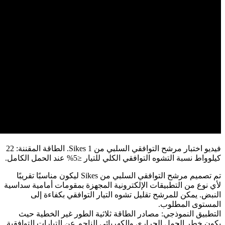
فيديو اختبار مرشح التوافقي السلبي من Sikes 1. الطاقة المقننة: 22
كيلوواط نسبة التشوه التوافقي الكلي للتيار ≤5% عند الحمل الكامل.
تم تصميم مرشح التوافقي السلبي من Sikes ليكون مناسبًا تقريبًا
لأي نوع من التطبيقات الإلكترونية المجهزة بمقومات أمامية سداسية
النبض. يمكن للمرشح تقليل تشوه التيار التوافقي بكفاءة إلى
المستوى المطلوب.
التطبيق النموذجي: مصادر الطاقة ثلاثية الطور غير الخطية حيث
يكون خطر الحمل الحراري والكهربائي الناجم عن التيارات التوافقية