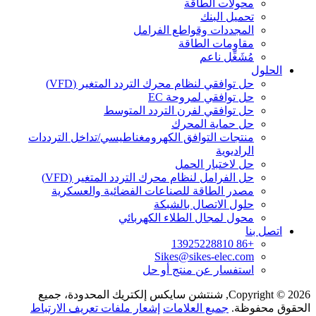
محولات الطاقة
تحميل البنك
المجددات وقواطع الفرامل
مقاومات الطاقة
مُشَغِّل ناعم
الحلول
حل توافقي لنظام محرك التردد المتغير (VFD)
حل توافقي لمروحة EC
حل توافقي لفرن التردد المتوسط
حل حماية المحرك
منتجات التوافق الكهرومغناطيسي/تداخل الترددات
الراديوية
حل لاختبار الحمل
حل الفرامل لنظام محرك التردد المتغير (VFD)
مصدر الطاقة للصناعات الفضائية والعسكرية
حلول الاتصال بالشبكة
محول لمجال الطلاء الكهربائي
اتصل بنا
+86 13925228810
Sikes@sikes-elec.com
استفسار عن منتج أو حل
Copyright © 2026, شنتشن سايكس إلكتريك المحدودة، جميع
الحقوق محفوظة.
جميع العلامات
إشعار ملفات تعريف الارتباط