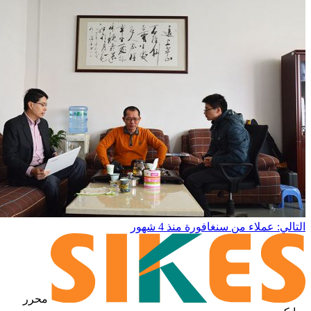
التالي: عملاء من سنغافورة
منذ 4 شهور
محرر