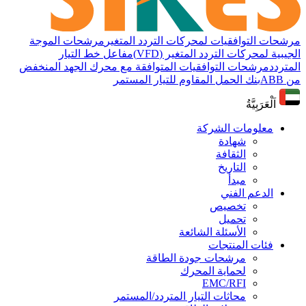
مرشحات التوافقيات لمحركات التردد المتغير
مرشحات الموجة
الجيبية لمحركات التردد المتغير (VFD)
مفاعل خط التيار
المتردد
مرشحات التوافقيات المتوافقة مع محرك الجهد المنخفض
من ABB
بنك الحمل المقاوم للتيار المستمر
اَلْعَرَبِيَّةُ
معلومات الشركة
شهادة
الثقافة
التاريخ
مبدأ
الدعم الفني
تخصيص
تحميل
الأسئلة الشائعة
فئات المنتجات
مرشحات جودة الطاقة
لحماية المحرك
EMC/RFI
محاثات التيار المتردد/المستمر