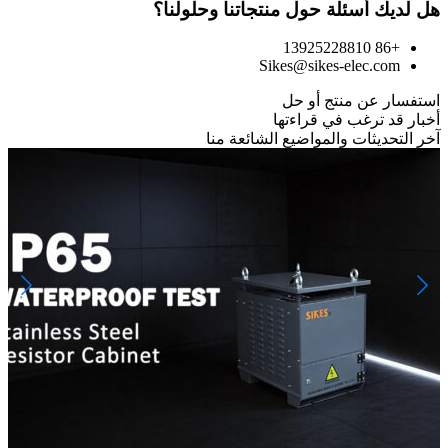
هل لديك أسئلة حول منتجاتنا وحلولنا؟
+86 13925228810
Sikes@sikes-elec.com
استفسار عن منتج أو حل
أخبار قد ترغب في قراءتها
آخر التحديثات والمواضيع الشائعة منا