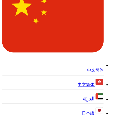
中文简体
中文繁体
اَلْعَرَبِيَّةُ
日本語