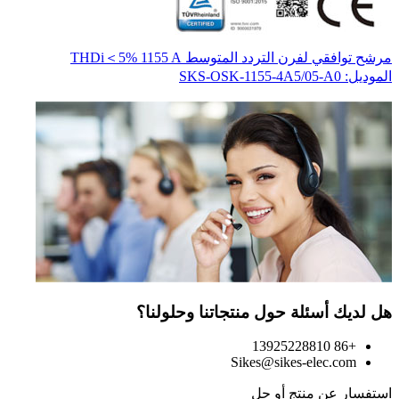
مرشح توافقي لفرن التردد المتوسط THDi＜5% 1155 A
محو
المو
الموديل: SKS-OSK-1155-4A5/05-A0
هل لديك أسئلة حول منتجاتنا وحلولنا؟
+86 13925228810
Sikes@sikes-elec.com
استفسار عن منتج أو حل