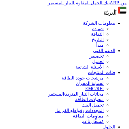
من ABB
بنك الحمل المقاوم للتيار المستمر
اَلْعَرَبِيَّةُ
معلومات الشركة
شهادة
الثقافة
التاريخ
مبدأ
الدعم الفني
تخصيص
تحميل
الأسئلة الشائعة
فئات المنتجات
مرشحات جودة الطاقة
لحماية المحرك
EMC/RFI
محاثات التيار المتردد/المستمر
محولات الطاقة
تحميل البنك
المجددات وقواطع الفرامل
مقاومات الطاقة
مُشَغِّل ناعم
الحلول