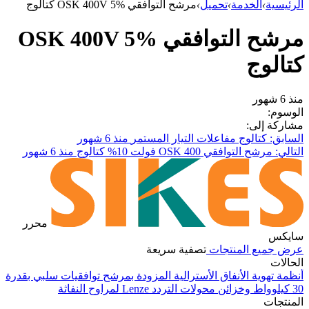
الرئيسية
›
الخدمة
›
تحميل
›
مرشح التوافقي OSK 400V 5% كتالوج
مرشح التوافقي OSK 400V 5%
كتالوج
منذ 6 شهور
الوسوم:
مشاركة إلى:
السابق: كتالوج مفاعلات التيار المستمر
منذ 6 شهور
التالي: مرشح التوافقي OSK 400 فولت 10% كتالوج
منذ 6 شهور
محرر
سايكس
عرض جميع المنتجات
تصفية سريعة
الحالات
أنظمة تهوية الأنفاق الأسترالية المزودة بمرشح توافقيات سلبي بقدرة
30 كيلوواط وخزائن محولات التردد Lenze لمراوح النفاثة
في
المنتجات