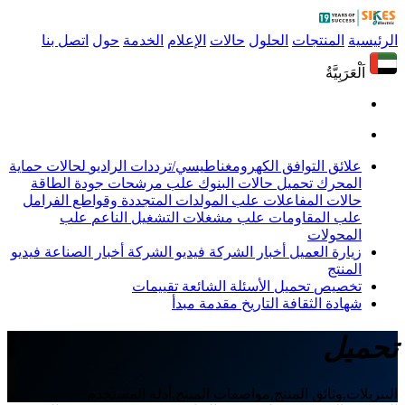
الرئيسية
المنتجات
الحلول
حالات
الإعلام
الخدمة
حول
اتصل بنا
اَلْعَرَبِيَّةُ
علائق التوافق الكهرومغناطيسي/ترددات الراديو
لحالات حماية
المحرك
تحميل حالات البنوك
علب مرشحات جودة الطاقة
حالات المفاعلات
علب المولدات المتجددة وقواطع الفرامل
علب المقاومات
علب مشغلات التشغيل الناعم
علب
المحولات
زيارة العميل
أخبار الشركة
فيديو الشركة
أخبار الصناعة
فيديو
المنتج
تخصيص
تحميل
الأسئلة الشائعة
تقييمات
شهادة
الثقافة
التاريخ
مقدمة
مبدأ
تحميل
التنزيلات,وثائق المنتج,مواصفات المنتج,أدلة المستخدم