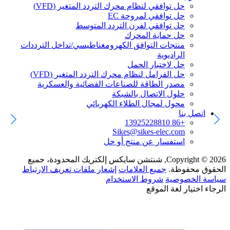
حل توافقي لنظام محرك التردد المتغير (VFD)
حل توافقي لمروحة EC
حل توافقي لفرن التردد المتوسط
حل حماية المحرك
منتجات التوافق الكهرومغناطيسي/تداخل الترددات
الراديوية
حل لاختبار الحمل
حل الفرامل لنظام محرك التردد المتغير (VFD)
مصدر الطاقة للصناعات الفضائية والعسكرية
حلول الاتصال بالشبكة
محول لمجال الطلاء الكهربائي
اتصل بنا
+86 13925228810
Sikes@sikes-elec.com
استفسار عن منتج أو حل
Copyright © 2026, شنتشن سايكس إلكتريك المحدودة، جميع
الحقوق محفوظة.
جميع العلامات
إشعار ملفات تعريف الارتباط
سياسة الخصوصية
شروط الاستخدام
الرجاء اختيار لغة الموقع