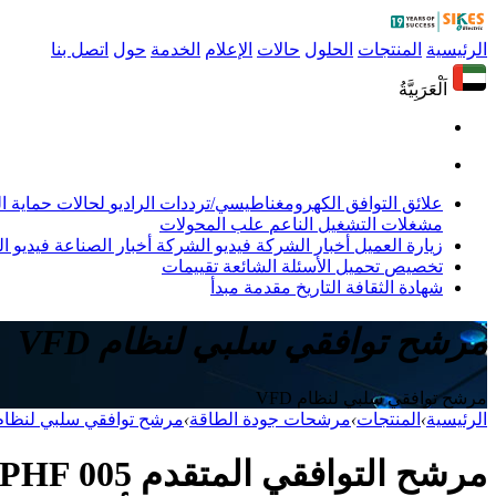
الرئيسية
المنتجات
الحلول
حالات
الإعلام
الخدمة
حول
اتصل بنا
اَلْعَرَبِيَّةُ
علائق التوافق الكهرومغناطيسي/ترددات الراديو
لحالات حماية 
مشغلات التشغيل الناعم
علب المحولات
زيارة العميل
أخبار الشركة
فيديو الشركة
أخبار الصناعة
فيديو ال
تخصيص
تحميل
الأسئلة الشائعة
تقييمات
شهادة
الثقافة
التاريخ
مقدمة
مبدأ
مرشح توافقي سلبي لنظام VFD
مرشح توافقي سلبي لنظام VFD
الرئيسية
›
المنتجات
›
مرشحات جودة الطاقة
›
مرشح توافقي سلبي لنظام FD