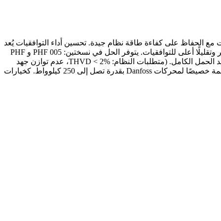
الاستخدام تقلل من التوافقيات مع الحفاظ على كفاءة طاقة نظام جيدة. تحسين أداء التوافقيات يُعد
المرشح المتقدم للتوافقيات PHF 005/010 حلاً شاملاً فعالاً من حيث التكلفة. مقارنةً بمرشحات فخ التوافقيات التقليدية، يقدم PHF بصمة أصغر وتقليلًا أعلى للتوافقيات. يتوفر الحل في نسختين: PHF 005 و PHF
010. عند توصيله أمام محرك Danfoss، يتم تقليل تشويه تيار التوافقيات المنعكس إلى الشبكة إلى 5% و 10% إجمالي تشويه تيار التوافقيات عند الحمل الكامل. (متطلبات النظام: THVD < 2%، عدم توازن جهد
الخط < 1%) مع كفاءة تزيد عن 98%، تقدم المرشحات المتقدمة للتوافقيات السلبية حلولاً فعالة من حيث التكلفة وقوية جدًا للتوافقيات، مصممة خصيصًا لمحركات Danfoss بقدرة تصل إلى 250 كيلوواط. كخيارات