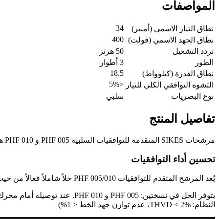
المواصفات
34
نطاق التيار الاسمي (أمبير)
400
نطاق الجهد الاسمي (فولت)
تردد التشغيل
50 هرتز
الطور
3 أطوار
18.5
نطاق القدرة (كيلوواط)
<5%
التشوه التوافقي الكلي للتيار
نوع البصريات
سلبي
تفاصيل المنتج
مرشحات SIKES المتقدمة للتوافقيات السلبية PHF 005 و PHF 010 هي مرشحات توافقيات سلبية قوية وسهلة الاستخدام تقلل من التوافقيات مع الحفاظ على كفاءة طاقة نظام جيدة.
تحسين أداء التوافقيات
يُعد المرشح المتقدم للتوافقيات PHF 005/010 حلاً شاملاً فعالاً من حيث التكلفة. مقارنةً بمرشحات فخ التوافقيات التقليدية، يقدم PHF بصمة أصغر وتقليلًا أعلى للتوافقيات.
النظام: THVD < 2%، عدم توازن جهد الخط < 1%)