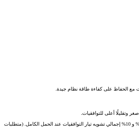
يتوفر الحل في نسختين: PHF 005 و PHF 010. عند توصيله أمام محرك Danfoss، يتم تقليل تشويه تيار التوافقيات المنعكس إلى الشبكة إلى 5% و 10% إجمالي تشويه تيار التوافقيات عند الحمل الكامل. (متطلبات