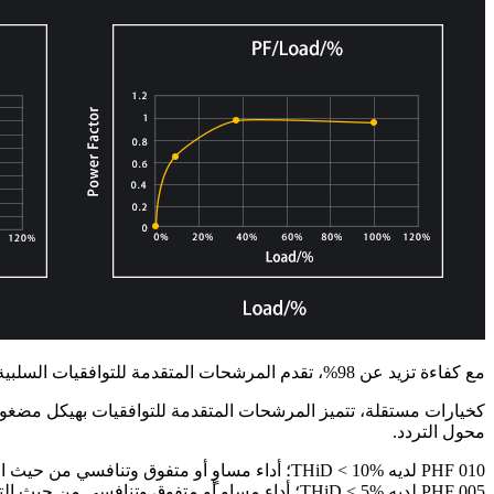
مع كفاءة تزيد عن 98%، تقدم المرشحات المتقدمة للتوافقيات السلبية حلولاً فعالة من حيث التكلفة وقوية جدًا للتوافقيات، مصممة خصيصًا لمحركات Danfoss بقدرة تصل إلى 250 كيلوواط.
كخيارات مستقلة، تتميز المرشحات المتقدمة للتوافقيات بهيكل مضغوط 
محول التردد.
PHF 010 لديه THiD < 10%؛ أداء مساوٍ أو متفوق وتنافسي من حيث التكلفة مقارنةً بمقومات 12 نبضة
PHF 005 لديه THiD < 5%؛ أداء مساوٍ أو متفوق وتنافسي من حيث التكلفة مقارنةً بمقومات 18 نبضة