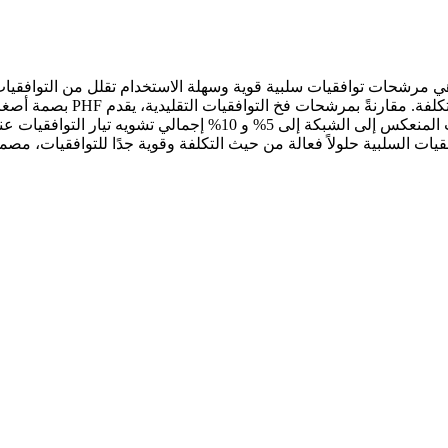
حات SIKES المتقدمة للتوافقيات السلبية PHF 005 و PHF 010 هي مرشحات توافقيات سلبية قوية وسهلة 