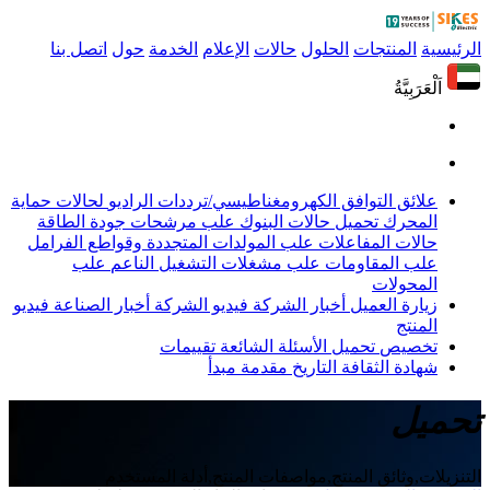
الرئيسية
المنتجات
الحلول
حالات
الإعلام
الخدمة
حول
اتصل بنا
اَلْعَرَبِيَّةُ
علائق التوافق الكهرومغناطيسي/ترددات الراديو
لحالات حماية
المحرك
تحميل حالات البنوك
علب مرشحات جودة الطاقة
حالات المفاعلات
علب المولدات المتجددة وقواطع الفرامل
علب المقاومات
علب مشغلات التشغيل الناعم
علب
المحولات
زيارة العميل
أخبار الشركة
فيديو الشركة
أخبار الصناعة
فيديو
المنتج
تخصيص
تحميل
الأسئلة الشائعة
تقييمات
شهادة
الثقافة
التاريخ
مقدمة
مبدأ
تحميل
التنزيلات,وثائق المنتج,مواصفات المنتج,أدلة المستخدم