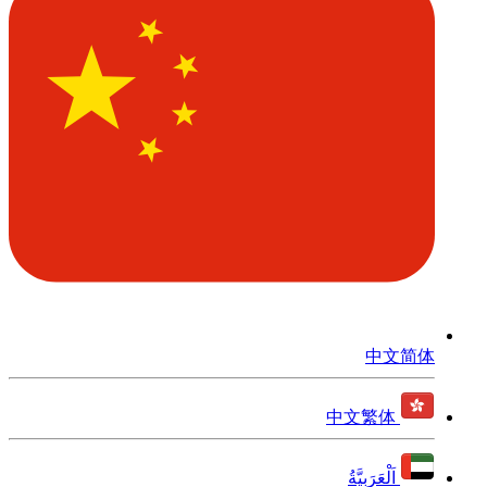
中文简体
中文繁体
اَلْعَرَبِيَّةُ