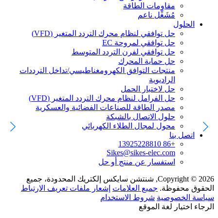
مقاومات الطاقة
مُشَغِّل ناعم
الحلول
حل توافقي لنظام محرك التردد المتغير (VFD)
حل توافقي لمروحة EC
حل توافقي لفرن التردد المتوسط
حل حماية المحرك
منتجات التوافق الكهرومغناطيسي/تداخل الترددات
الراديوية
حل لاختبار الحمل
حل الفرامل لنظام محرك التردد المتغير (VFD)
مصدر الطاقة للصناعات الفضائية والعسكرية
حلول الاتصال بالشبكة
محول لمجال الطلاء الكهربائي
اتصل بنا
+86 13925228810
Sikes@sikes-elec.com
استفسار عن منتج أو حل
Copyright © 2026, شنتشن سايكس إلكتريك المحدودة، جميع
الحقوق محفوظة.
جميع العلامات
إشعار ملفات تعريف الارتباط
سياسة الخصوصية
شروط الاستخدام
الرجاء اختيار لغة الموقع