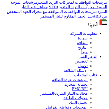
مرشحات التوافقيات لمحركات التردد المتغير
مرشحات الموجة
الجيبية لمحركات التردد المتغير (VFD)
مفاعل خط التيار
المتردد
مرشحات التوافقيات المتوافقة مع محرك الجهد المنخفض
من ABB
بنك الحمل المقاوم للتيار المستمر
اَلْعَرَبِيَّةُ
معلومات الشركة
شهادة
الثقافة
التاريخ
مبدأ
الدعم الفني
تخصيص
تحميل
الأسئلة الشائعة
فئات المنتجات
مرشحات جودة الطاقة
لحماية المحرك
EMC/RFI
محاثات التيار المتردد/المستمر
محولات الطاقة
تحميل البنك
المجددات وقواطع الفرامل