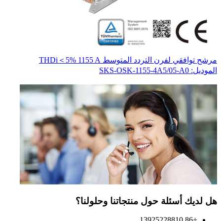
مرشح توافقي لفرن التردد المتوسط THDi＜5% 1155 A
محو
المو
الموديل: SKS-OSK-1155-4A5/05-A0
هل لديك أسئلة حول منتجاتنا وحلولنا؟
+86 13925228810