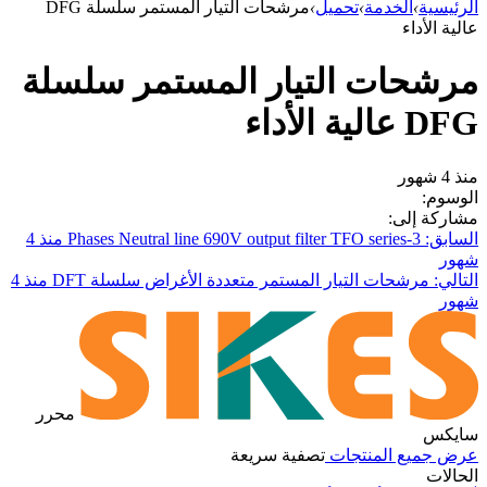
الرئيسية
›
الخدمة
›
تحميل
›
مرشحات التيار المستمر سلسلة DFG
عالية الأداء
مرشحات التيار المستمر سلسلة
DFG عالية الأداء
منذ 4 شهور
الوسوم:
مشاركة إلى:
السابق: 3-Phases Neutral line 690V output filter TFO series
منذ 4
شهور
التالي: مرشحات التيار المستمر متعددة الأغراض سلسلة DFT
منذ 4
شهور
محرر
سايكس
عرض جميع المنتجات
تصفية سريعة
الحالات