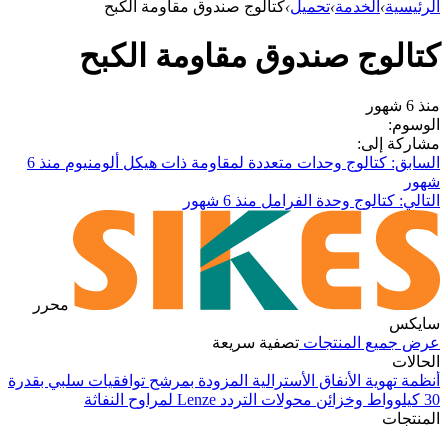
الرئيسية
›
الخدمة
›
تحميل
›
كتالوج صندوق مقاومة الكبح
كتالوج صندوق مقاومة الكبح
منذ 6 شهور
الوسوم:
مشاركة إلى:
السابق: كتالوج وحدات متعددة لمقاومة ذات هيكل ألومنيوم
منذ 6
شهور
التالي: كتالوج وحدة الفرامل
منذ 6 شهور
محرر
سايكس
عرض جميع المنتجات
تصفية سريعة
الحالات
أنظمة تهوية الأنفاق الأسترالية المزودة بمرشح توافقيات سلبي بقدرة
30 كيلوواط وخزائن محولات التردد Lenze لمراوح النفاثة
في
المنتجات