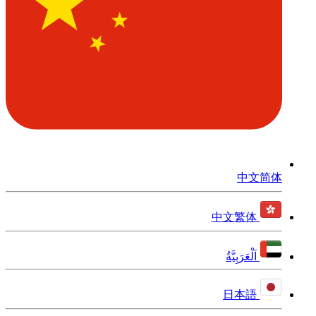
中文简体
中文繁体
اَلْعَرَبِيَّةُ
日本語