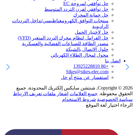
حل توافقي لمروحة EC
حل توافقي لفرن التردد المتوسط
حل حماية المحرك
منتجات التوافق الكهرومغناطيسي/تداخل الترددات
الراديوية
حل لاختبار الحمل
حل الفرامل لنظام محرك التردد المتغير (VFD)
مصدر الطاقة للصناعات الفضائية والعسكرية
حلول الاتصال بالشبكة
محول لمجال الطلاء الكهربائي
اتصل بنا
+86 13925228810
Sikes@sikes-elec.com
استفسار عن منتج أو حل
Copyright © 2026, شنتشن سايكس إلكتريك المحدودة، جميع
الحقوق محفوظة.
جميع العلامات
إشعار ملفات تعريف الارتباط
سياسة الخصوصية
شروط الاستخدام
الرجاء اختيار لغة الموقع