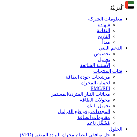
اَلْعَرَبِيَّةُ
معلومات الشركة
شهادة
الثقافة
التاريخ
مبدأ
الدعم الفني
تخصيص
تحميل
الأسئلة الشائعة
فئات المنتجات
مرشحات جودة الطاقة
لحماية المحرك
EMC/RFI
محاثات التيار المتردد/المستمر
محولات الطاقة
تحميل البنك
المجددات وقواطع الفرامل
مقاومات الطاقة
مُشَغِّل ناعم
الحلول
حل توافقي لنظام محرك التردد المتغير (VFD)