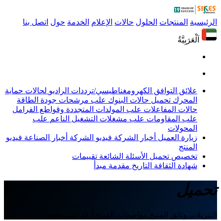
الرئيسية
المنتجات
الحلول
حالات
الإعلام
الخدمة
حول
اتصل بنا
اَلْعَرَبِيَّةُ
علائق التوافق الكهرومغناطيسي/ترددات الراديو
لحالات حماية
المحرك
تحميل حالات البنوك
علب مرشحات جودة الطاقة
حالات المفاعلات
علب المولدات المتجددة وقواطع الفرامل
علب المقاومات
علب مشغلات التشغيل الناعم
علب
المحولات
زيارة العميل
أخبار الشركة
فيديو الشركة
أخبار الصناعة
فيديو
المنتج
تخصيص
تحميل
الأسئلة الشائعة
تقييمات
شهادة
الثقافة
التاريخ
مقدمة
مبدأ
تحميل
التنزيلات,وثائق المنتج,مواصفات المنتج,أدلة المستخدم