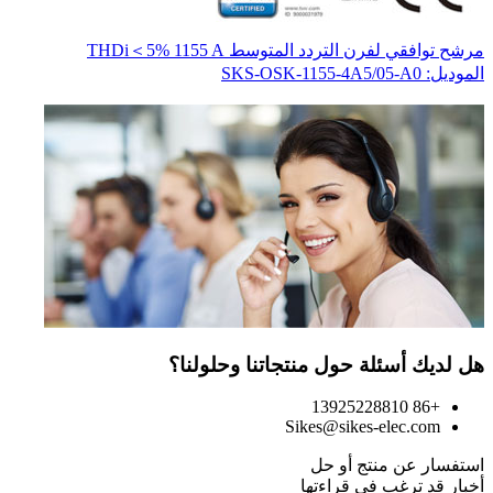
مرشح توافقي لفرن التردد المتوسط THDi＜5% 1155 A
محو
المو
الموديل: SKS-OSK-1155-4A5/05-A0
هل لديك أسئلة حول منتجاتنا وحلولنا؟
+86 13925228810
Sikes@sikes-elec.com
استفسار عن منتج أو حل
أخبار قد ترغب في قراءتها