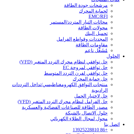
مرشحات جودة الطاقة
لحماية المحرك
EMC/RFI
محاثات التيار المتردد/المستمر
محولات الطاقة
تحميل البنك
المجددات وقواطع الفرامل
مقاومات الطاقة
مُشَغِّل ناعم
الحلول
حل توافقي لنظام محرك التردد المتغير (VFD)
حل توافقي لمروحة EC
حل توافقي لفرن التردد المتوسط
حل حماية المحرك
منتجات التوافق الكهرومغناطيسي/تداخل الترددات
الراديوية
حل لاختبار الحمل
حل الفرامل لنظام محرك التردد المتغير (VFD)
مصدر الطاقة للصناعات الفضائية والعسكرية
حلول الاتصال بالشبكة
محول لمجال الطلاء الكهربائي
اتصل بنا
+86 13925228810