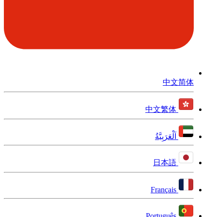
中文简体
中文繁体
اَلْعَرَبِيَّةُ
日本語
Français
Português