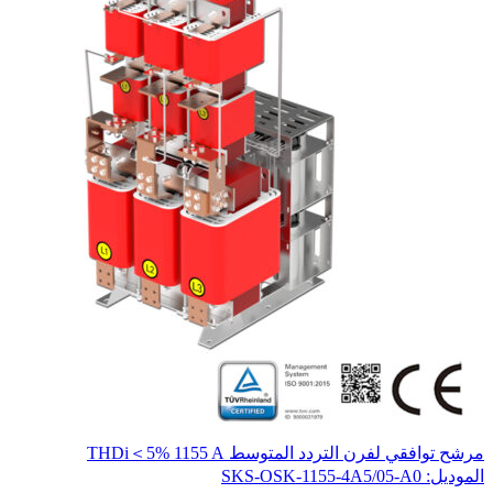
مرشح توافقي لفرن التردد المتوسط THDi＜5% 1155 A
محو
المو
الموديل: SKS-OSK-1155-4A5/05-A0