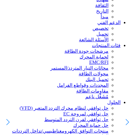
الثقافة
التاريخ
مبدأ
الدعم الفني
تخصيص
تحميل
الأسئلة الشائعة
فئات المنتجات
مرشحات جودة الطاقة
لحماية المحرك
EMC/RFI
محاثات التيار المتردد/المستمر
محولات الطاقة
تحميل البنك
المجددات وقواطع الفرامل
مقاومات الطاقة
مُشَغِّل ناعم
الحلول
حل توافقي لنظام محرك التردد المتغير (VFD)
حل توافقي لمروحة EC
حل توافقي لفرن التردد المتوسط
حل حماية المحرك
منتجات التوافق الكهرومغناطيسي/تداخل الترددات