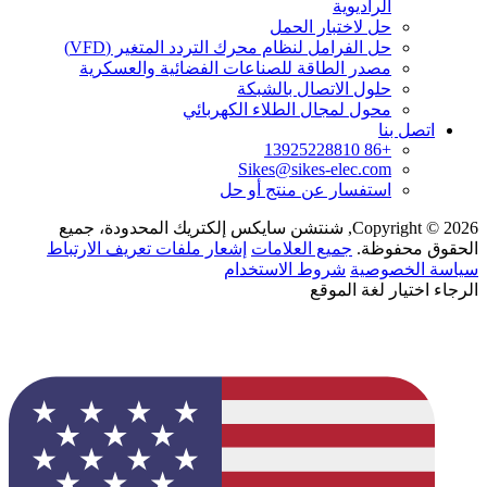
الراديوية
حل لاختبار الحمل
حل الفرامل لنظام محرك التردد المتغير (VFD)
مصدر الطاقة للصناعات الفضائية والعسكرية
حلول الاتصال بالشبكة
محول لمجال الطلاء الكهربائي
اتصل بنا
+86 13925228810
Sikes@sikes-elec.com
استفسار عن منتج أو حل
Copyright © 2026, شنتشن سايكس إلكتريك المحدودة، جميع
الحقوق محفوظة.
جميع العلامات
إشعار ملفات تعريف الارتباط
سياسة الخصوصية
شروط الاستخدام
الرجاء اختيار لغة الموقع