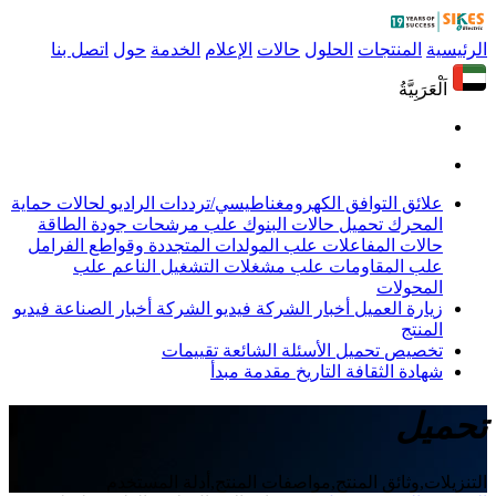
الرئيسية
المنتجات
الحلول
حالات
الإعلام
الخدمة
حول
اتصل بنا
اَلْعَرَبِيَّةُ
علائق التوافق الكهرومغناطيسي/ترددات الراديو
لحالات حماية
المحرك
تحميل حالات البنوك
علب مرشحات جودة الطاقة
حالات المفاعلات
علب المولدات المتجددة وقواطع الفرامل
علب المقاومات
علب مشغلات التشغيل الناعم
علب
المحولات
زيارة العميل
أخبار الشركة
فيديو الشركة
أخبار الصناعة
فيديو
المنتج
تخصيص
تحميل
الأسئلة الشائعة
تقييمات
شهادة
الثقافة
التاريخ
مقدمة
مبدأ
تحميل
التنزيلات,وثائق المنتج,مواصفات المنتج,أدلة المستخدم