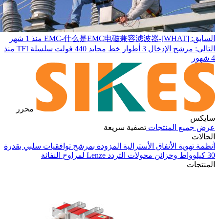
السابق: [WHAT]-EMC-什么是EMC电磁兼容滤波器
منذ 1 شهر
التالي: مرشح الإدخال 3 أطوار خط محايد 440 فولت سلسلة TFI
منذ
4 شهور
محرر
سايكس
عرض جميع المنتجات
تصفية سريعة
الحالات
أنظمة تهوية الأنفاق الأسترالية المزودة بمرشح توافقيات سلبي بقدرة
30 كيلوواط وخزائن محولات التردد Lenze لمراوح النفاثة
في
المنتجات