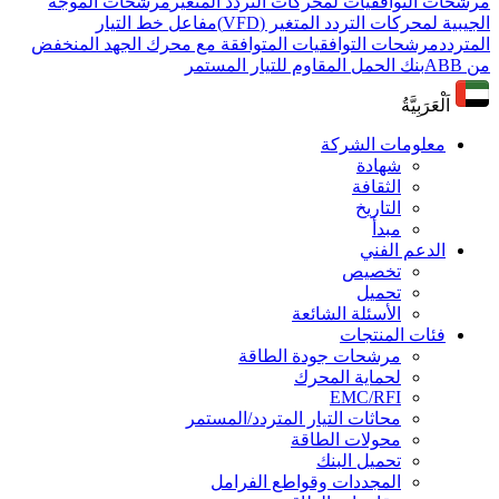
مرشحات التوافقيات لمحركات التردد المتغير
مرشحات الموجة
الجيبية لمحركات التردد المتغير (VFD)
مفاعل خط التيار
المتردد
مرشحات التوافقيات المتوافقة مع محرك الجهد المنخفض
من ABB
بنك الحمل المقاوم للتيار المستمر
اَلْعَرَبِيَّةُ
معلومات الشركة
شهادة
الثقافة
التاريخ
مبدأ
الدعم الفني
تخصيص
تحميل
الأسئلة الشائعة
فئات المنتجات
مرشحات جودة الطاقة
لحماية المحرك
EMC/RFI
محاثات التيار المتردد/المستمر
محولات الطاقة
تحميل البنك
المجددات وقواطع الفرامل