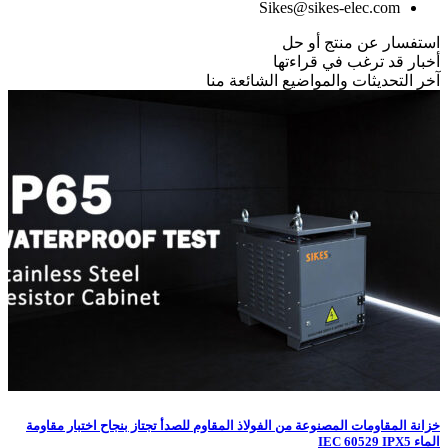
Sikes@sikes-elec.com
استفسار عن منتج أو حل
أخبار قد ترغب في قراءتها
آخر التحديثات والمواضيع الشائعة منا
خزانة المقاومات المصنوعة من الفولاذ المقاوم للصدأ تجتاز بنجاح اختبار مقاومة
الماء IEC 60529 IPX5