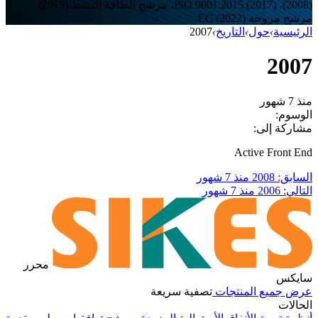
(2008)، ISO 9001:2015 (2017)، مرشح الطاقة النشط (2019)،
مرشح مروحة EC (2022)
الرئيسية
›
حول
›
التاريخ
›
2007
2007
منذ 7 شهور
الوسوم:
مشاركة إلى:
Active Front End
السابق: 2008
منذ 7 شهور
التالي: 2006
منذ 7 شهور
محرر
سايكس
عرض جميع المنتجات
تصفية سريعة
الحالات