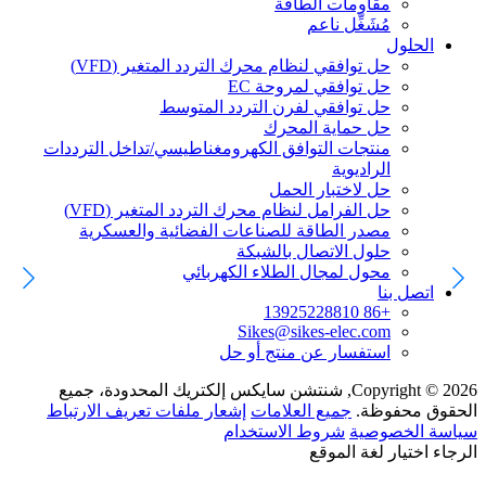
مقاومات الطاقة
مُشَغِّل ناعم
الحلول
حل توافقي لنظام محرك التردد المتغير (VFD)
حل توافقي لمروحة EC
حل توافقي لفرن التردد المتوسط
حل حماية المحرك
منتجات التوافق الكهرومغناطيسي/تداخل الترددات
الراديوية
حل لاختبار الحمل
حل الفرامل لنظام محرك التردد المتغير (VFD)
مصدر الطاقة للصناعات الفضائية والعسكرية
حلول الاتصال بالشبكة
محول لمجال الطلاء الكهربائي
اتصل بنا
+86 13925228810
Sikes@sikes-elec.com
استفسار عن منتج أو حل
Copyright © 2026, شنتشن سايكس إلكتريك المحدودة، جميع
الحقوق محفوظة.
جميع العلامات
إشعار ملفات تعريف الارتباط
سياسة الخصوصية
شروط الاستخدام
الرجاء اختيار لغة الموقع