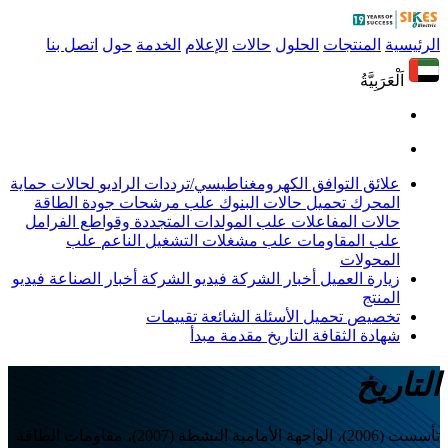
الرئيسية
المنتجات
الحلول
حالات
الإعلام
الخدمة
حول
اتصل بنا
اَلْعَرَبِيَّةُ
علائق التوافق الكهرومغناطيسي/ترددات الراديو
لحالات حماية
المحرك
تحميل حالات البنوك
علب مرشحات جودة الطاقة
حالات المفاعلات
علب المولدات المتجددة وقواطع الفرامل
علب المقاومات
علب مشغلات التشغيل الناعم
علب
المحولات
زيارة العميل
أخبار الشركة
فيديو الشركة
أخبار الصناعة
فيديو
المنتج
تخصيص
تحميل
الأسئلة الشائعة
تقييمات
شهادة
الثقافة
التاريخ
مقدمة
مبدأ
التاريخ
تأسست (2006)، الواجهة الأمامية النشطة (2007)، مقاومات الطاقة