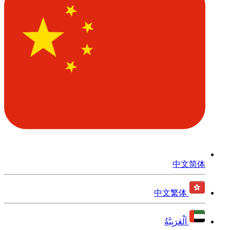
中文简体
中文繁体
اَلْعَرَبِيَّةُ