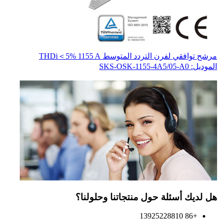
مرشح توافقي لفرن التردد المتوسط THDi＜5% 1155 A
محو
المو
الموديل: SKS-OSK-1155-4A5/05-A0
هل لديك أسئلة حول منتجاتنا وحلولنا؟
+86 13925228810