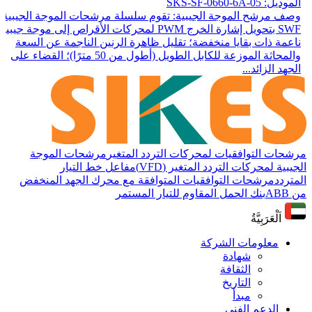
الموديل: SKS-SF-0660-6A-05
وصف مرشح الموجة الجيبية: تقوم سلسلة مرشحات الموجة الجيبية
SWF بتحويل إشارة الخرج PWM لمحركات الأقراص إلى موجة جيبية
ناعمة ذات بقايا منخفضة؛ تقليل ظاهرة الرنين الناجمة عن السعة
والمحاثة الموزعة للكابل الطويل (أطول من 50 مترًا)؛ القضاء على
الجهد الزائد...
مرشحات التوافقيات لمحركات التردد المتغير
مرشحات الموجة
الجيبية لمحركات التردد المتغير (VFD)
مفاعل خط التيار
المتردد
مرشحات التوافقيات المتوافقة مع محرك الجهد المنخفض
من ABB
بنك الحمل المقاوم للتيار المستمر
اَلْعَرَبِيَّةُ
معلومات الشركة
شهادة
الثقافة
التاريخ
مبدأ
الدعم الفني