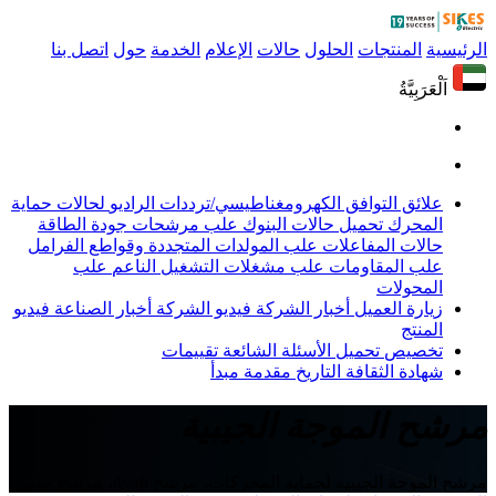
الرئيسية
المنتجات
الحلول
حالات
الإعلام
الخدمة
حول
اتصل بنا
اَلْعَرَبِيَّةُ
علائق التوافق الكهرومغناطيسي/ترددات الراديو
لحالات حماية
المحرك
تحميل حالات البنوك
علب مرشحات جودة الطاقة
حالات المفاعلات
علب المولدات المتجددة وقواطع الفرامل
علب المقاومات
علب مشغلات التشغيل الناعم
علب
المحولات
زيارة العميل
أخبار الشركة
فيديو الشركة
أخبار الصناعة
فيديو
المنتج
تخصيص
تحميل
الأسئلة الشائعة
تقييمات
شهادة
الثقافة
التاريخ
مقدمة
مبدأ
مرشح الموجة الجيبية
مرشح الموجة الجيبية لحماية المحركات، مرشح dv/dt، مرشح جيبي