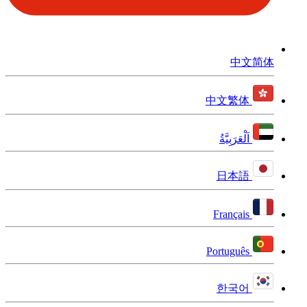
中文简体
中文繁体
اَلْعَرَبِيَّةُ
日本語
Français
Português
한국어