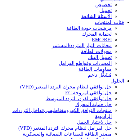
تخصيص
تحميل
الأسئلة الشائعة
فئات المنتجات
مرشحات جودة الطاقة
لحماية المحرك
EMC/RFI
محاثات التيار المتردد/المستمر
محولات الطاقة
تحميل البنك
المجددات وقواطع الفرامل
مقاومات الطاقة
مُشَغِّل ناعم
الحلول
حل توافقي لنظام محرك التردد المتغير (VFD)
حل توافقي لمروحة EC
حل توافقي لفرن التردد المتوسط
حل حماية المحرك
منتجات التوافق الكهرومغناطيسي/تداخل الترددات
الراديوية
حل لاختبار الحمل
حل الفرامل لنظام محرك التردد المتغير (VFD)
مصدر الطاقة للصناعات الفضائية والعسكرية