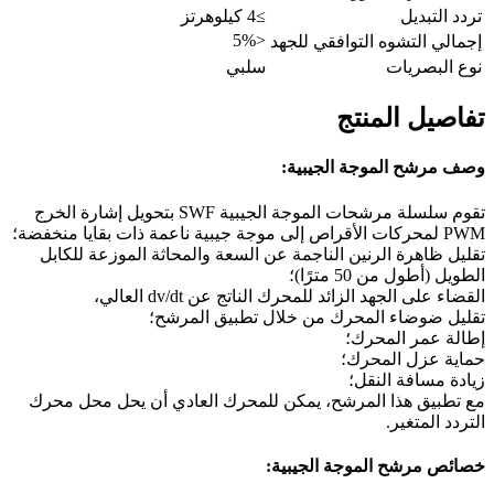
تردد التبديل
≥4 كيلوهرتز
<5%
إجمالي التشوه التوافقي للجهد
نوع البصريات
سلبي
تفاصيل المنتج
وصف مرشح الموجة الجيبية:
تقوم سلسلة مرشحات الموجة الجيبية SWF بتحويل إشارة الخرج
PWM لمحركات الأقراص إلى موجة جيبية ناعمة ذات بقايا منخفضة؛
تقليل ظاهرة الرنين الناجمة عن السعة والمحاثة الموزعة للكابل
الطويل (أطول من 50 مترًا)؛
القضاء على الجهد الزائد للمحرك الناتج عن dv/dt العالي،
تقليل ضوضاء المحرك من خلال تطبيق المرشح؛
إطالة عمر المحرك؛
حماية عزل المحرك؛
زيادة مسافة النقل؛
مع تطبيق هذا المرشح، يمكن للمحرك العادي أن يحل محل محرك
التردد المتغير.
خصائص مرشح الموجة الجيبية: