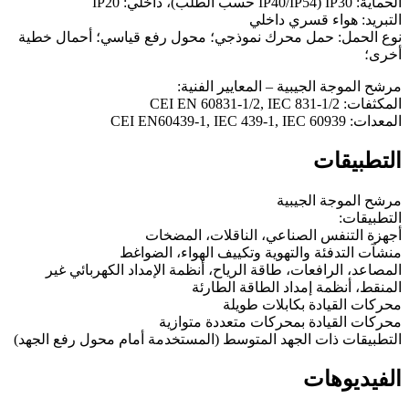
الحماية: IP30 (IP40/IP54 حسب الطلب)، داخلي: IP20
التبريد: هواء قسري داخلي
نوع الحمل: حمل محرك نموذجي؛ محول رفع قياسي؛ أحمال خطية
أخرى؛
مرشح الموجة الجيبية – المعايير الفنية:
المكثفات: CEI EN 60831-1/2, IEC 831-1/2
المعدات: CEI EN60439-1, IEC 439-1, IEC 60939
التطبيقات
مرشح الموجة الجيبية
التطبيقات:
أجهزة التنفس الصناعي، الناقلات، المضخات
منشآت التدفئة والتهوية وتكييف الهواء، الضواغط
المصاعد، الرافعات، طاقة الرياح، أنظمة الإمداد الكهربائي غير
المنقط، أنظمة إمداد الطاقة الطارئة
محركات القيادة بكابلات طويلة
محركات القيادة بمحركات متعددة متوازية
التطبيقات ذات الجهد المتوسط (المستخدمة أمام محول رفع الجهد)
الفيديوهات