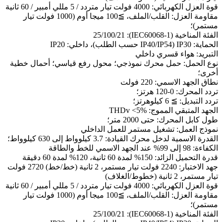
قوة العزل الكهربائي: 4000 فولت تيار متردد / 5 مللي أمبير / 60 ثانية
مقاومة العزل: القلب/الملف، ≧100 ميجا أوم (1000 فولت تيار
مستمر)؛
الفئة المناخية (IEC60068-1): 25/100/21
الحماية: IP30 (IP40/IP54 حسب الطلب)، داخلي: IP20
التبريد: هواء قسري داخلي
نوع الحمل: حمل محرك نموذجي؛ محول رفع قياسي؛ أحمال خطية
أخرى؛
نطاق الجهد الاسمي: 220 فولت
تردد المحرك: 0-120 هرتز؛
تردد التبديل: ≧ 6 كيلوهرتز؛
الجهد المتبقي المموج: THDv <5%
طول كابل المحرك: حتى 2000 متر؛
نموذج العمل: تشغيل مستمر للعمل الداخلي
القدرة الاسمية لدخل محرك القيادة: 3.7 كيلوواط إلى 630 كيلوواط؛
الكفاءة: 98 إلى 99% عند الجهد الاسمي للخط والطاقة
قدرة التحميل الزائد: 150% لمدة 60 ثانية، 120% لمدة 60 دقيقة
جهد الاختبار: 2240 فولت تيار مستمر، 2 ثانية (خط/خط) 2720 فولت
تيار مستمر، 2 ثانية (خطوط/الغلاف)
قوة العزل الكهربائي: 4000 فولت تيار متردد / 5 مللي أمبير / 60 ثانية
مقاومة العزل: القلب/الملف، ≧100 ميجا أوم (1000 فولت تيار
مستمر)؛
الفئة المناخية (IEC60068-1): 25/100/21