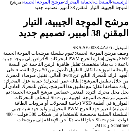
الرئيسية
›
المنتجات
›
لحماية المحرك
›
مرشح الموجة الجيبية
›
مرشح
الموجة الجيبية، التيار المقنن 38 أمبير، تصميم جديد
مرشح الموجة الجيبية، التيار
المقنن 38 أمبير، تصميم جديد
الموديل: SKS-SF-0038-4A/05
وصف مرشح الموجة الجيبية: تقوم سلسلة مرشحات الموجة الجيبية
SWF بتحويل إشارة الخرج PWM لمحركات الأقراص إلى موجة جيبية
ناعمة ذات بقايا منخفضة؛ تقليل ظاهرة الرنين الناجمة عن السعة
والمحاثة الموزعة للكابل الطويل (أطول من 50 مترًا)؛ القضاء على
الجهد الزائد للمحرك الناتج عن dv/dt العالي، تقليل ضوضاء المحرك
من خلال تطبيق المرشح؛ إطالة عمر المحرك؛ حماية عزل المحرك؛
زيادة مسافة النقل؛ مع تطبيق هذا المرشح، يمكن للمحرك العادي أن
يحل محل محرك التردد المتغير. خصائص مرشح الموجة الجيبية: تم
تصميم مرشحات الموجة الجيبية من Sikes لمختلف المحركات
المؤازرة في أنظمة VSD (خاصة للمحولات أو مزودات الطاقة
التبديلية) لتغيير جهد الخرج PWM للمحول وتوليد جهد شبه جيبي.
السلسلة السلبية مخصصة للاستخدام في شبكات 380 فولت – 480
فولت. تقدم Sikes خيارًا اقتصاديًا آخر بالإضافة إلى مرشحات
Schaffner و MTE.
استفسار عن منتج أو حل
محادثة مباشرة