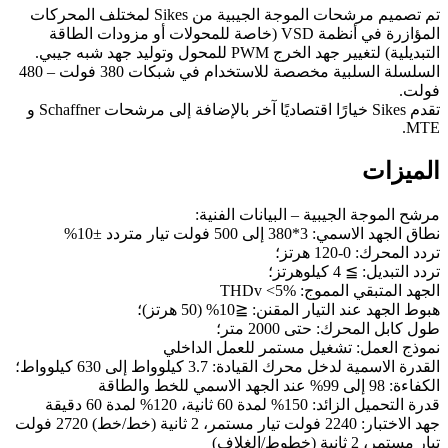
تم تصميم مرشحات الموجة الجيبية من Sikes لمختلف المحركات
المؤازرة في أنظمة VSD (خاصة للمحولات أو مزودات الطاقة
التبديلية) لتغيير جهد الخرج PWM للمحول وتوليد جهد شبه جيبي.
السلسلة السلبية مخصصة للاستخدام في شبكات 380 فولت – 480
فولت.
تقدم Sikes خيارًا اقتصاديًا آخر بالإضافة إلى مرشحات Schaffner و
MTE.
الميزات
مرشح الموجة الجيبية – البيانات الفنية:
نطاق الجهد الاسمي: 3*380 إلى 500 فولت تيار متردد ±10%
تردد المحرك: 0-120 هرتز؛
تردد التبديل: ≧ 4 كيلوهرتز؛
الجهد المتبقي المموج: THDv <5%
هبوط الجهد عند التيار المقنن: ≦10% (50 هرتز)؛
طول كابل المحرك: حتى 2000 متر؛
نموذج العمل: تشغيل مستمر للعمل الداخلي
القدرة الاسمية لدخل محرك القيادة: 3.7 كيلوواط إلى 630 كيلوواط؛
الكفاءة: 98 إلى 99% عند الجهد الاسمي للخط والطاقة
قدرة التحميل الزائد: 150% لمدة 60 ثانية، 120% لمدة 60 دقيقة
جهد الاختبار: 2240 فولت تيار مستمر، 2 ثانية (خط/خط) 2720 فولت
تيار مستمر، 2 ثانية (خطوط/الغلاف)