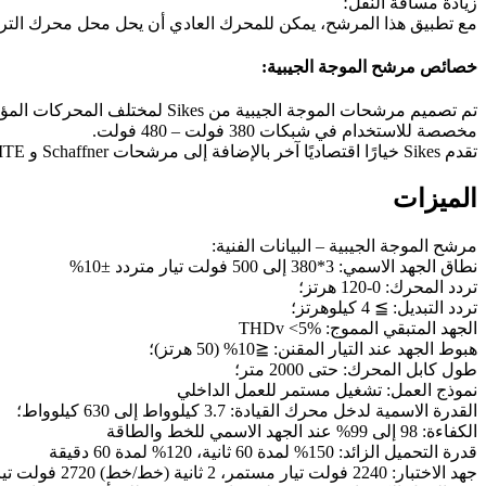
زيادة مسافة النقل؛
مع تطبيق هذا المرشح، يمكن للمحرك العادي أن يحل محل محرك التردد
خصائص مرشح الموجة الجيبية:
مخصصة للاستخدام في شبكات 380 فولت – 480 فولت.
تقدم Sikes خيارًا اقتصاديًا آخر بالإضافة إلى مرشحات Schaffner و MTE.
الميزات
مرشح الموجة الجيبية – البيانات الفنية:
نطاق الجهد الاسمي: 3*380 إلى 500 فولت تيار متردد ±10%
تردد المحرك: 0-120 هرتز؛
تردد التبديل: ≧ 4 كيلوهرتز؛
الجهد المتبقي المموج: THDv <5%
هبوط الجهد عند التيار المقنن: ≦10% (50 هرتز)؛
طول كابل المحرك: حتى 2000 متر؛
نموذج العمل: تشغيل مستمر للعمل الداخلي
القدرة الاسمية لدخل محرك القيادة: 3.7 كيلوواط إلى 630 كيلوواط؛
الكفاءة: 98 إلى 99% عند الجهد الاسمي للخط والطاقة
قدرة التحميل الزائد: 150% لمدة 60 ثانية، 120% لمدة 60 دقيقة
جهد الاختبار: 2240 فولت تيار مستمر، 2 ثانية (خط/خط) 2720 فولت تيار مستمر، 2 ثانية (خطوط/الغلاف)