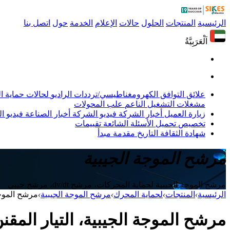
الرئيسية
المنتجات
الحلول
حالات
الإعلام
الخدمة
حول
اتصل بنا
اَلْعَرَبِيَّةُ
علائق التوافق الكهرومغناطيسي/ترددات الراديو
لحالات حماية 
مشغلات التشغيل الناعم
علب المحولات
زيارة العميل
أخبار الشركة
فيديو الشركة
أخبار الصناعة
فيديو ال
تخصيص
تحميل
الأسئلة الشائعة
تقييمات
شهادة
الثقافة
التاريخ
مقدمة
مبدأ
مرشح الموجة الجيبية
مرشح الموجة الجيبية لحماية المحركات، مرشح dv/dt، مرشح جيبي
الرئيسية
›
المنتجات
›
لحماية المحرك
›
مرشح الموجة الجيبية
›
مرشح الموجة الجيبي
مرشح الموجة الجيبية، التيار المقنن 32 أمبير، تصميم جد