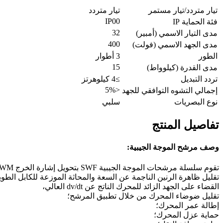
تيار متردد/تيار مستمر
تيار متردد
IP00
فئة الحماية IP
32
مدى التيار الاسمي (أمبير)
400
مدى الجهد الاسمي (فولت)
الطور
3 أطوار
15
مدى القدرة (كيلوواط)
تردد التبديل
≥4 كيلوهرتز
<5%
إجمالي التشوه التوافقي للجهد
نوع البصريات
سلبي
تفاصيل المنتج
وصف مرشح الموجة الجيبية:
تقوم سلسلة مرشحات الموجة الجيبية SWF بتحويل إشارة الخرج PWM لمحركات الأقراص إلى موجة جيبية ناعمة ذات بقايا منخفضة؛
تقليل ظاهرة الرنين الناجمة عن السعة والمحاثة الموزعة للكابل الطويل (أطول
القضاء على الجهد الزائد للمحرك الناتج عن dv/dt العالي،
تقليل ضوضاء المحرك من خلال تطبيق المرشح؛
إطالة عمر المحرك؛
حماية عزل المحرك؛