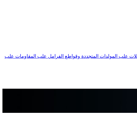
لات
علب المولدات المتجددة وقواطع الفرامل
علب المقاومات
علب