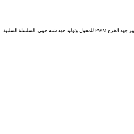
تم تصميم مرشحات الموجة الجيبية من Sikes لمختلف المحركات المؤازرة في أنظمة VSD (خاصة للمحولات أو مزودات الطاقة التبديلية) لتغيير جهد الخرج PWM للمحول وتوليد جهد شبه جيبي. السلسلة السلبية