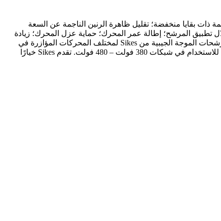
إشارة الخرج PWM لمحركات الأقراص إلى موجة جيبية ناعمة ذات بقايا منخفضة؛ تقليل ظاهرة الرنين الناجمة عن السعة
لزائد للمحرك الناتج عن dv/dt العالي، تقليل ضوضاء المحرك من خلال تطبيق المرشح؛ إطالة عمر المحرك؛ حماية عزل المحرك؛ زيادة
مسافة النقل؛ مع تطبيق هذا المرشح، يمكن للمحرك العادي أن يحل محل محرك التردد المتغير. خصائص مرشح الموجة الجيبية: تم تصميم مرشحات الموجة الجيبية من Sikes لمختلف المحركات المؤازرة في
أنظمة VSD (خاصة للمحولات أو مزودات الطاقة التبديلية) لتغيير جهد الخرج PWM للمحول وتوليد جهد شبه جيبي. السلسلة السلبية مخصصة للاستخدام في شبكات 380 فولت – 480 فولت. تقدم Sikes خيارًا