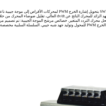
وصف مرشح الموجة الجيبية: تقوم سلسلة مرشحات الموجة الجيبية SWF بتحويل 
والمحاثة الموزعة للكابل الطويل (أطول من 50 مترًا)؛ القضاء على الجهد ا