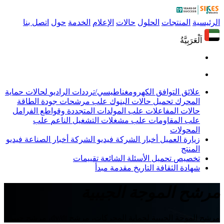
الرئيسية
المنتجات
الحلول
حالات
الإعلام
الخدمة
حول
اتصل بنا
اَلْعَرَبِيَّةُ
علائق التوافق الكهرومغناطيسي/ترددات الراديو
لحالات حماية
المحرك
تحميل حالات البنوك
علب مرشحات جودة الطاقة
حالات المفاعلات
علب المولدات المتجددة وقواطع الفرامل
علب المقاومات
علب مشغلات التشغيل الناعم
علب
المحولات
زيارة العميل
أخبار الشركة
فيديو الشركة
أخبار الصناعة
فيديو
المنتج
تخصيص
تحميل
الأسئلة الشائعة
تقييمات
شهادة
الثقافة
التاريخ
مقدمة
مبدأ
مرشح الموجة الجيبية
مرشح الموجة الجيبية لحماية المحركات، مرشح dv/dt، مرشح جيبي