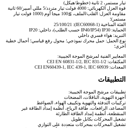
تيار مستمر، 2 ثانية (خطوط/هيكل)
قوة العزل الكهربائي: 4000 فولت تيار متردد/5 مللي أمبير/60 ثانية
مقاومة العزل: القلب/الملف، ≧100 ميجا أوم (1000 فولت تيار
مستمر)؛
الفئة المناخية (IEC60068-1): 25/100/21
الحماية: IP30 (IP40/IP54 حسب الطلب)، داخلي: IP20
التبريد: هواء قسري داخلي
نوع الحمل: حمل محرك نموذجي؛ محول رفع قياسي؛ أحمال خطية
أخرى؛
المعايير الفنية لمرشح الموجة الجيبية:
المكثفات: CEI EN 60831-1/2, IEC 831-1/2
المعدات: CEI EN60439-1, IEC 439-1, IEC 60939
التطبيقات
تطبيقات مرشح الموجة الجيبية:
أجهزة التهوية، الناقلات، المضخات
تركيبات التدفئة والتهوية وتكييف الهواء، الضواغط
المصاعد، الرافعات، طاقة الرياح، أنظمة إمداد الطاقة غير
المنقطعة، أنظمة إمداد الطاقة الطارئة
تشغيل المحركات بكابل طويل
تشغيل المحركات بمحركات متعددة على التوازي