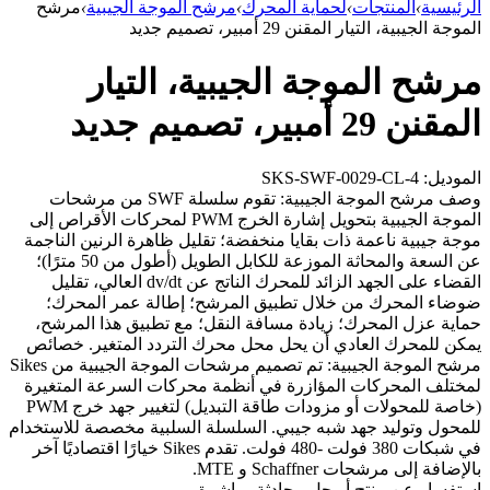
الرئيسية
›
المنتجات
›
لحماية المحرك
›
مرشح الموجة الجيبية
›
مرشح
الموجة الجيبية، التيار المقنن 29 أمبير، تصميم جديد
مرشح الموجة الجيبية، التيار
المقنن 29 أمبير، تصميم جديد
الموديل: SKS-SWF-0029-CL-4
وصف مرشح الموجة الجيبية: تقوم سلسلة SWF من مرشحات
الموجة الجيبية بتحويل إشارة الخرج PWM لمحركات الأقراص إلى
موجة جيبية ناعمة ذات بقايا منخفضة؛ تقليل ظاهرة الرنين الناجمة
عن السعة والمحاثة الموزعة للكابل الطويل (أطول من 50 مترًا)؛
القضاء على الجهد الزائد للمحرك الناتج عن dv/dt العالي، تقليل
ضوضاء المحرك من خلال تطبيق المرشح؛ إطالة عمر المحرك؛
حماية عزل المحرك؛ زيادة مسافة النقل؛ مع تطبيق هذا المرشح،
يمكن للمحرك العادي أن يحل محل محرك التردد المتغير. خصائص
مرشح الموجة الجيبية: تم تصميم مرشحات الموجة الجيبية من Sikes
لمختلف المحركات المؤازرة في أنظمة محركات السرعة المتغيرة
(خاصة للمحولات أو مزودات طاقة التبديل) لتغيير جهد خرج PWM
للمحول وتوليد جهد شبه جيبي. السلسلة السلبية مخصصة للاستخدام
في شبكات 380 فولت -480 فولت. تقدم Sikes خيارًا اقتصاديًا آخر
بالإضافة إلى مرشحات Schaffner و MTE.
استفسار عن منتج أو حل
محادثة مباشرة