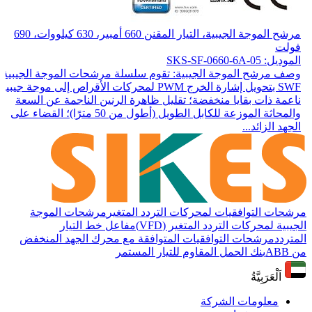
مرشح الموجة الجيبية، التيار المقنن 660 أمبير، 630 كيلووات، 690
فولت
الموديل: SKS-SF-0660-6A-05
وصف مرشح الموجة الجيبية: تقوم سلسلة مرشحات الموجة الجيبية
SWF بتحويل إشارة الخرج PWM لمحركات الأقراص إلى موجة جيبية
ناعمة ذات بقايا منخفضة؛ تقليل ظاهرة الرنين الناجمة عن السعة
والمحاثة الموزعة للكابل الطويل (أطول من 50 مترًا)؛ القضاء على
الجهد الزائد...
مرشحات التوافقيات لمحركات التردد المتغير
مرشحات الموجة
الجيبية لمحركات التردد المتغير (VFD)
مفاعل خط التيار
المتردد
مرشحات التوافقيات المتوافقة مع محرك الجهد المنخفض
من ABB
بنك الحمل المقاوم للتيار المستمر
اَلْعَرَبِيَّةُ
معلومات الشركة