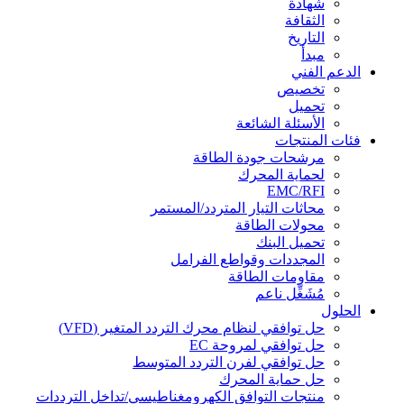
شهادة
الثقافة
التاريخ
مبدأ
الدعم الفني
تخصيص
تحميل
الأسئلة الشائعة
فئات المنتجات
مرشحات جودة الطاقة
لحماية المحرك
EMC/RFI
محاثات التيار المتردد/المستمر
محولات الطاقة
تحميل البنك
المجددات وقواطع الفرامل
مقاومات الطاقة
مُشَغِّل ناعم
الحلول
حل توافقي لنظام محرك التردد المتغير (VFD)
حل توافقي لمروحة EC
حل توافقي لفرن التردد المتوسط
حل حماية المحرك
منتجات التوافق الكهرومغناطيسي/تداخل الترددات