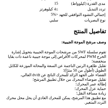
15
مدى القدرة (كيلوواط)
تردد التبديل
≥4 كيلوهرتز
<5%
إجمالي التشوه التوافقي للجهد
نوع البصريات
سلبي
تفاصيل المنتج
وصف مرشح الموجة الجيبية:
تقوم سلسلة SWF من مرشحات الموجة الجيبية بتحويل إشارة
الخرج PWM لمحركات الأقراص إلى موجة جيبية ناعمة ذات بقايا
منخفضة؛
تقليل ظاهرة الرنين الناجمة عن السعة والمحاثة الموزعة للكابل
الطويل (أطول من 50 مترًا)؛
القضاء على الجهد الزائد للمحرك الناتج عن dv/dt العالي،
تقليل ضوضاء المحرك من خلال تطبيق المرشح؛
إطالة عمر المحرك؛
حماية عزل المحرك؛
زيادة مسافة النقل؛
مع تطبيق هذا المرشح، يمكن للمحرك العادي أن يحل محل محرك
التردد المتغير.