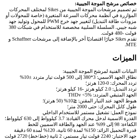
خصائص مرشح الموجة الجيبية:
تم تصميم مرشحات الموجة الجيبية من Sikes لمختلف المحركات
المؤازرة في أنظمة محركات السرعة المتغيرة (خاصة للمحولات أو
مزودات طاقة التبديل) لتغيير جهد خرج PWM للمحول وتوليد جهد
شبه جيبي. السلسلة السلبية مخصصة للاستخدام في شبكات 380
فولت -480 فولت.
تقدم Sikes خيارًا اقتصاديًا آخر بالإضافة إلى مرشحات Schaffner و
MTE.
الميزات
البيانات الفنية لمرشح الموجة الجيبية:
نطاق الجهد الاسمي: 3*380 إلى 500 فولت تيار متردد ±10%
تردد المحرك: 0-120 هرتز؛
تردد التبديل: 2.0 كيلو هرتز -16 كيلو هرتز؛
الجهد المتبقي المتردد: THDv <5%
هبوط الجهد عند التيار المقنن: ≦10% (50 هرتز)؛
طول كابل المحرك: حتى 2000 متر؛
نموذج العمل: تشغيل مستمر للاستخدام الداخلي
القدرة الاسمية لدخل محرك القيادة: 3.7 كيلوواط إلى 630 كيلوواط؛
الكفاءة: 98 إلى 99% عند الجهد والطاقة الاسميين للخط
قدرة التحميل الزائد: 150% لمدة 60 ثانية، 120% لمدة 60 دقيقة
جهد الاختبار: 2240 فولت تيار مستمر، 2 ثانية (خط/خط) 2720 فولت