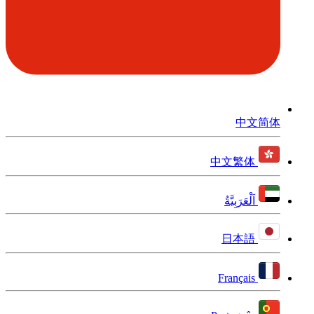
中文简体
中文繁体
اَلْعَرَبِيَّةُ
日本語
Français