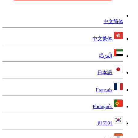
中文简体
中文繁体
اَلْعَرَبِيَّةُ
日本語
Français
Português
한국어