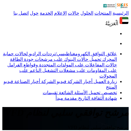
الرئيسية
المنتجات
الحلول
حالات
الإعلام
الخدمة
حول
اتصل بنا
اَلْعَرَبِيَّةُ
علائق التوافق الكهرومغناطيسي/ترددات الراديو
لحالات حماية
المحرك
تحميل حالات البنوك
علب مرشحات جودة الطاقة
حالات المفاعلات
علب المولدات المتجددة وقواطع الفرامل
علب المقاومات
علب مشغلات التشغيل الناعم
علب
المحولات
زيارة العميل
أخبار الشركة
فيديو الشركة
أخبار الصناعة
فيديو
المنتج
تخصيص
تحميل
الأسئلة الشائعة
تقييمات
شهادة
الثقافة
التاريخ
مقدمة
مبدأ
مرشح توافقي سلبي لنظام VFD
مرشح توافقي سلبي لنظام VFD