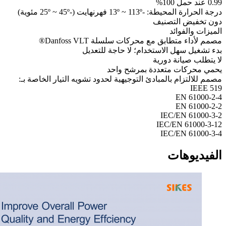
0.99 عند حمل 100%
درجة الحرارة المحيطة: -13º ~ 113º فهرنهايت (-25º ~ 45º مئوية)
دون تخفيض التصنيف
الميزات والفوائد
مصمم لأداء متطابق مع محركات سلسلة Danfoss VLT®
بدء تشغيل سهل الاستخدام؛ لا حاجة للتعديل
لا يتطلب صيانة دورية
يحمي محركات متعددة بمرشح واحد
مصمم للالتزام بالمبادئ التوجيهية لحدود تشويه التيار الخاصة بـ:
IEEE 519
EN 61000-2-4
EN 61000-2-2
IEC/EN 61000-3-2
IEC/EN 61000-3-12
IEC/EN 61000-3-4
الفيديوهات