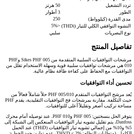
تردد التشغيل
50 هرتز
الطور
3 أطوار
250
مدى القدرة (كيلوواط)
<5%
التشوه التوافقي الكلي للتيار (THDi)
نوع البصريات
سلبي
تفاصيل المنتج
مرشحات التوافقيات السلبية المتقدمة من Sikes PHF 005 وPHF
010 هي مرشحات توافقيات سلبية قوية وسهلة الاستخدام تقلل من
التوافقيات مع الحفاظ على كفاءة طاقة نظام عالية.
تحسين أداء التوافقيات
يُعد مرشح التوافقيات المتقدم PHF 005/010 حلاً شاملاً فعالاً من
حيث التكلفة. مقارنة بمرشحات فخ التوافقيات التقليدية، يقدم PHF
مساحة تركيب أصغر وتقليلاً أعلى للتوافقيات.
يتوفر الحل بنسختين: PHF 005 وPHF 010. عند توصيله أمام محرك
Danfoss، يتم تقليل تشويه تيار التوافقيات المنعكس إلى الشبكة إلى
5% و10% من إجمالي تشويه تيار التوافقيات (THiD) عند الحمل
الكامل. (متطلبات النظام: THVD < 2%، عدم توازن جهد الخط <