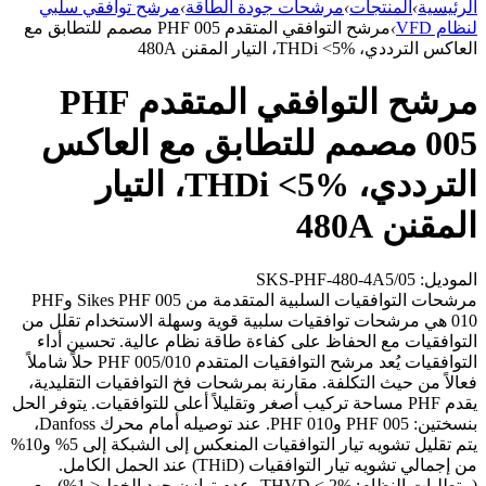
الرئيسية
›
المنتجات
›
مرشحات جودة الطاقة
›
مرشح توافقي سلبي
لنظام VFD
›
مرشح التوافقي المتقدم PHF 005 مصمم للتطابق مع
العاكس الترددي، THDi <5%، التيار المقنن 480A
مرشح التوافقي المتقدم PHF
005 مصمم للتطابق مع العاكس
الترددي، THDi <5%، التيار
المقنن 480A
الموديل: SKS-PHF-480-4A5/05
مرشحات التوافقيات السلبية المتقدمة من Sikes PHF 005 وPHF
010 هي مرشحات توافقيات سلبية قوية وسهلة الاستخدام تقلل من
التوافقيات مع الحفاظ على كفاءة طاقة نظام عالية. تحسين أداء
التوافقيات يُعد مرشح التوافقيات المتقدم PHF 005/010 حلاً شاملاً
فعالاً من حيث التكلفة. مقارنة بمرشحات فخ التوافقيات التقليدية،
يقدم PHF مساحة تركيب أصغر وتقليلاً أعلى للتوافقيات. يتوفر الحل
بنسختين: PHF 005 وPHF 010. عند توصيله أمام محرك Danfoss،
يتم تقليل تشويه تيار التوافقيات المنعكس إلى الشبكة إلى 5% و10%
من إجمالي تشويه تيار التوافقيات (THiD) عند الحمل الكامل.
(متطلبات النظام: THVD < 2%، عدم توازن جهد الخط < 1%) مع