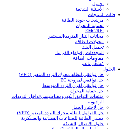
تحميل
الأسئلة الشائعة
فئات المنتجات
مرشحات جودة الطاقة
لحماية المحرك
EMC/RFI
محاثات التيار المتردد/المستمر
محولات الطاقة
تحميل البنك
المجددات وقواطع الفرامل
مقاومات الطاقة
مُشَغِّل ناعم
الحلول
حل توافقي لنظام محرك التردد المتغير (VFD)
حل توافقي لمروحة EC
حل توافقي لفرن التردد المتوسط
حل حماية المحرك
منتجات التوافق الكهرومغناطيسي/تداخل الترددات
الراديوية
حل لاختبار الحمل
حل الفرامل لنظام محرك التردد المتغير (VFD)
مصدر الطاقة للصناعات الفضائية والعسكرية
حلول الاتصال بالشبكة