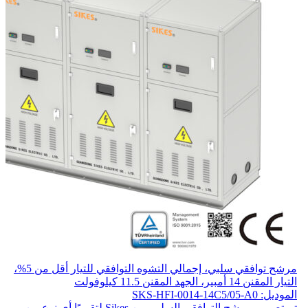
مرشح توافقي سلبي، إجمالي التشوه التوافقي للتيار أقل من 5%،
التيار المقنن 14 أمبير، الجهد المقنن 11.5 كيلوفولت
الموديل: SKS-HFI-0014-14C5/05-A0
تم تصميم مرشح التوافقي السلبي من Sikes لتقريبًا أي نوع من