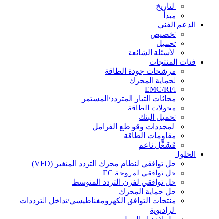
التاريخ
مبدأ
الدعم الفني
تخصيص
تحميل
الأسئلة الشائعة
فئات المنتجات
مرشحات جودة الطاقة
لحماية المحرك
EMC/RFI
محاثات التيار المتردد/المستمر
محولات الطاقة
تحميل البنك
المجددات وقواطع الفرامل
مقاومات الطاقة
مُشَغِّل ناعم
الحلول
حل توافقي لنظام محرك التردد المتغير (VFD)
حل توافقي لمروحة EC
حل توافقي لفرن التردد المتوسط
حل حماية المحرك
منتجات التوافق الكهرومغناطيسي/تداخل الترددات
الراديوية