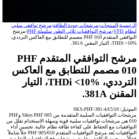
مرشح التوافقيات سلسلة PHF لأنظمة محركات التردد المتغير
(VFD)، مرشح توافقيات للتوافق مع محركات سلسلة Danfoss
VLT®
الرئيسية
›
المنتجات
›
مرشحات جودة الطاقة
›
مرشح توافقي سلبي
لنظام VFD
›
مرشح التوافقيات ثلاثي الطور سلسلة PHF
›
مرشح
التوافقي المتقدم PHF 010 مصمم للتطابق مع العاكس الترددي،
THDi <10%، التيار المقنن 381A.
مرشح التوافقي المتقدم PHF
010 مصمم للتطابق مع العاكس
الترددي، THDi <10%، التيار
المقنن 381A.
الموديل: SKS-PHF-381-4A5/10
مرشحات التوافقيات السلبية المتقدمة من Sikes PHF 005 وPHF
010 هي مرشحات توافقيات سلبية قوية وسهلة الاستخدام تقلل من
التوافقيات مع الحفاظ على كفاءة طاقة نظام عالية. تحسين أداء
التوافقيات يُعد مرشح التوافقيات المتقدم PHF 005/010 حلاً شاملاً
فعالاً من حيث التكلفة. مقارنة بمرشحات فخ التوافقيات التقليدية،