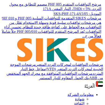
مرشح التوافقيات المتقدم PHF 005 مصمم للتطابق مع محول
التردد، THDi＜5%، التيار المقنن 171A
الموديل: SKS-PHF-171-4A5/05
مرشحات SIKES المتقدمة للتوافقيات السلبية PHF 005 و PHF 010
هي مرشحات توافقيات سلبية قوية وسهلة الاستخدام تقلل من
التوافقيات مع الحفاظ على كفاءة طاقة جيدة للنظام. تحسين أداء
التوافقيات يُعد المرشح المتقدم للتوافقيات PHF 005/010 حلاً شاملاً
فعالاً من ح...
مرشحات التوافقيات لمحركات التردد المتغير
مرشحات الموجة
الجيبية لمحركات التردد المتغير (VFD)
مفاعل خط التيار
المتردد
مرشحات التوافقيات المتوافقة مع محرك الجهد المنخفض
من ABB
بنك الحمل المقاوم للتيار المستمر
اَلْعَرَبِيَّةُ
معلومات الشركة
شهادة
الثقافة