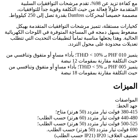
مع كفاءة تزيد عن 98%، تقدم مرشحات التوافقيات السلبية
المتقدمة حلولاً فعالة من حيث التكلفة وقوية جداً للتوافقيات،
مصممة خصيصاً لمحركات Danfoss بقدرة تصل إلى 250 كيلوواط.
كخيارات مستقلة، تتميز مرشحات التوافقيات المتقدمة بهيكل
مضغوط يسهل دمجه في المساحة المتوفرة في اللوحات الكهربائية
الحالية. وهذا يجعلها مناسبة تماماً لتطبيقات التحديث التي تتطلب
تعديلات محدودة على محول التردد.
يتميز PHF 010 بـ THiD < 10%؛ بأداء مساوٍ أو متفوق وتنافسي من
حيث التكلفة مقارنة بمقومات 12 نبضة
يتميز PHF 005 بـ THiD < 5%؛ بأداء مساوٍ أو متفوق وتنافسي من
حيث التكلفة مقارنة بمقومات 18 نبضة
الميزات
المواصفات
جهد الخط:
380-415 فولت تيار متردد (50 هرتز) متاح؛
440-480 فولت تيار متردد (60 هرتز) حسب الطلب؛
500-525 فولت تيار متردد (50 هرتز) حسب الطلب؛
690 فولت تيار متردد (50 هرتز) حسب الطلب.
تصنيف الغلاف: IP20 (IP21 حسب الطلب)