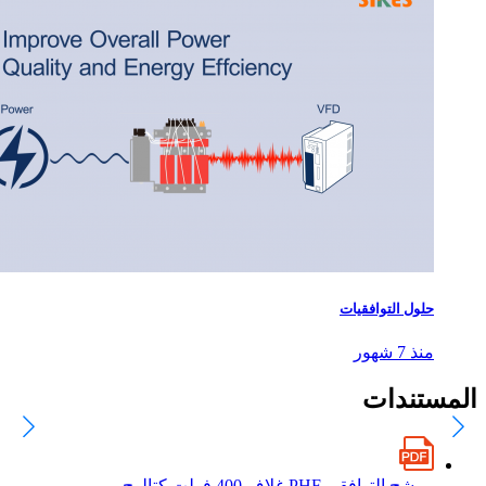
حلول التوافقيات
منذ 7 شهور
المستندات
مرشح التوافقي PHF غلاف 400 فولت كتالوج