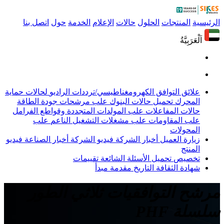
الرئيسية
المنتجات
الحلول
حالات
الإعلام
الخدمة
حول
اتصل بنا
اَلْعَرَبِيَّةُ
علائق التوافق الكهرومغناطيسي/ترددات الراديو
لحالات حماية
المحرك
تحميل حالات البنوك
علب مرشحات جودة الطاقة
حالات المفاعلات
علب المولدات المتجددة وقواطع الفرامل
علب المقاومات
علب مشغلات التشغيل الناعم
علب
المحولات
زيارة العميل
أخبار الشركة
فيديو الشركة
أخبار الصناعة
فيديو
المنتج
تخصيص
تحميل
الأسئلة الشائعة
تقييمات
شهادة
الثقافة
التاريخ
مقدمة
مبدأ
مرشح التوافقيات ثلاثي الطور
سلسلة PHF