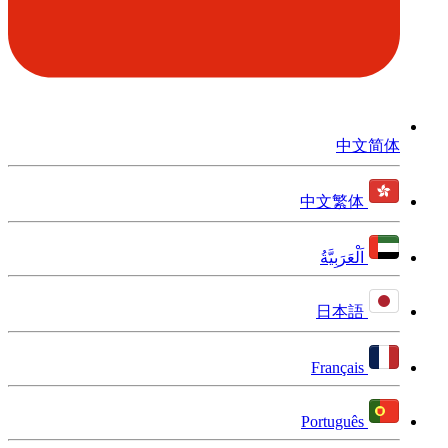
中文简体
中文繁体
اَلْعَرَبِيَّةُ
日本語
Français
Português