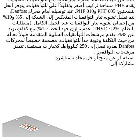
يقدم PHF مساحة تركيب أصغر وتقليلاً أعلى للتوافقيات. يتوفر الحل
بنسختين: PHF 005 وPHF 010. عند توصيله أمام محرك Danfoss،
يتم تقليل تشويه تيار التوافقيات المنعكس إلى الشبكة إلى 5% و10%
من إجمالي تشويه تيار التوافقيات عند الحمل الكامل. (متطلبات
النظام: THVD < 2%، عدم توازن جهد الخط < 1%) مع كفاءة تزيد
عن 98%، تقدم مرشحات التوافقيات السلبية المتقدمة حلولاً فعالة
من حيث التكلفة وقوية جداً للتوافقيات، مصممة خصيصاً لمحركات
Danfoss بقدرة تصل إلى 250 كيلوواط. كخيارات مستقلة، تتميز
مرشحات التوافقي...
استفسار عن منتج أو حل
محادثة مباشرة
مشاركة إلى: