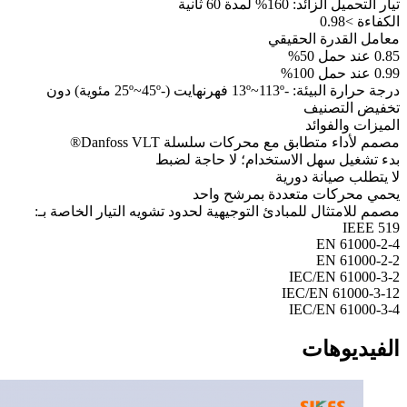
تيار التحميل الزائد: 160% لمدة 60 ثانية
الكفاءة >0.98
معامل القدرة الحقيقي
0.85 عند حمل 50%
0.99 عند حمل 100%
درجة حرارة البيئة: -13º~113º فهرنهايت (-25º~45º مئوية) دون
تخفيض التصنيف
الميزات والفوائد
مصمم لأداء متطابق مع محركات سلسلة Danfoss VLT®
بدء تشغيل سهل الاستخدام؛ لا حاجة لضبط
لا يتطلب صيانة دورية
يحمي محركات متعددة بمرشح واحد
مصمم للامتثال للمبادئ التوجيهية لحدود تشويه التيار الخاصة بـ:
IEEE 519
EN 61000-2-4
EN 61000-2-2
IEC/EN 61000-3-2
IEC/EN 61000-3-12
IEC/EN 61000-3-4
الفيديوهات