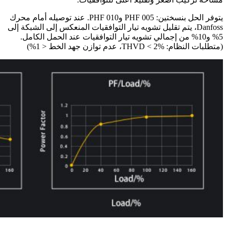
يتوفر الحل بنسختين: PHF 005 وPHF 010. عند توصيله أمام محرك
Danfoss، يتم تقليل تشويه تيار التوافقيات المنعكس إلى الشبكة إلى
5% و10% من إجمالي تشويه تيار التوافقيات عند الحمل الكامل.
(متطلبات النظام: THVD < 2%، عدم توازن جهد الخط < 1%)