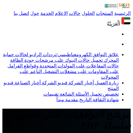
الرئيسية
المنتجات
الحلول
حالات
الإعلام
الخدمة
حول
اتصل بنا
اَلْعَرَبِيَّةُ
علائق التوافق الكهرومغناطيسي/ترددات الراديو
لحالات حماية
المحرك
تحميل حالات البنوك
علب مرشحات جودة الطاقة
حالات المفاعلات
علب المولدات المتجددة وقواطع الفرامل
علب المقاومات
علب مشغلات التشغيل الناعم
علب
المحولات
زيارة العميل
أخبار الشركة
فيديو الشركة
أخبار الصناعة
فيديو
المنتج
تخصيص
تحميل
الأسئلة الشائعة
تقييمات
شهادة
الثقافة
التاريخ
مقدمة
مبدأ
مرشح التوافقيات ثلاثي الطور
سلسلة PHF