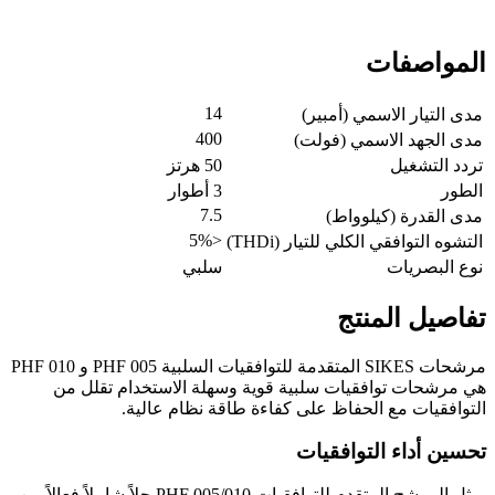
المواصفات
14
مدى التيار الاسمي (أمبير)
400
مدى الجهد الاسمي (فولت)
تردد التشغيل
50 هرتز
الطور
3 أطوار
7.5
مدى القدرة (كيلوواط)
<5%
التشوه التوافقي الكلي للتيار (THDi)
نوع البصريات
سلبي
تفاصيل المنتج
مرشحات SIKES المتقدمة للتوافقيات السلبية PHF 005 و PHF 010
هي مرشحات توافقيات سلبية قوية وسهلة الاستخدام تقلل من
التوافقيات مع الحفاظ على كفاءة طاقة نظام عالية.
تحسين أداء التوافقيات
يمثل المرشح المتقدم للتوافقيات PHF 005/010 حلاً شاملاً فعالاً من