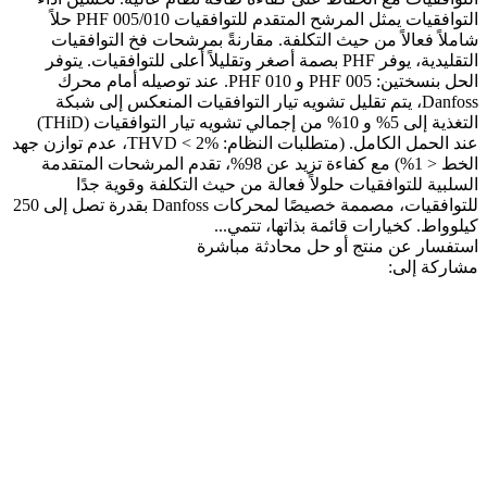
التوافقيات يمثل المرشح المتقدم للتوافقيات PHF 005/010 حلاً
شاملاً فعالاً من حيث التكلفة. مقارنةً بمرشحات فخ التوافقيات
التقليدية، يوفر PHF بصمة أصغر وتقليلاً أعلى للتوافقيات. يتوفر
الحل بنسختين: PHF 005 و PHF 010. عند توصيله أمام محرك
Danfoss، يتم تقليل تشويه تيار التوافقيات المنعكس إلى شبكة
التغذية إلى 5% و 10% من إجمالي تشويه تيار التوافقيات (THiD)
عند الحمل الكامل. (متطلبات النظام: THVD < 2%، عدم توازن جهد
الخط < 1%) مع كفاءة تزيد عن 98%، تقدم المرشحات المتقدمة
السلبية للتوافقيات حلولاً فعالة من حيث التكلفة وقوية جدًا
للتوافقيات، مصممة خصيصًا لمحركات Danfoss بقدرة تصل إلى 250
كيلوواط. كخيارات قائمة بذاتها، تتمي...
استفسار عن منتج أو حل
محادثة مباشرة
مشاركة إلى: