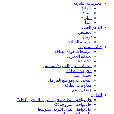
معلومات الشركة
شهادة
الثقافة
التاريخ
مبدأ
الدعم الفني
تخصيص
تحميل
الأسئلة الشائعة
فئات المنتجات
مرشحات جودة الطاقة
لحماية المحرك
EMC/RFI
محاثات التيار المتردد/المستمر
محولات الطاقة
تحميل البنك
المجددات وقواطع الفرامل
مقاومات الطاقة
مُشَغِّل ناعم
الحلول
حل توافقي لنظام محرك التردد المتغير (VFD)
حل توافقي لمروحة EC
حل توافقي لفرن التردد المتوسط