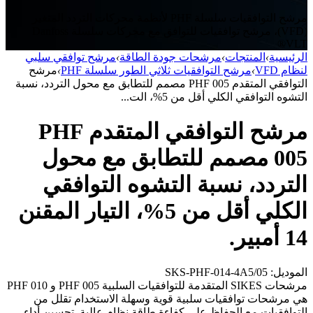
مرشح التوافقيات سلسلة PHF لأنظمة محركات التردد المتغير
(VFD)، مرشح توافقيات للتوافق مع محركات سلسلة Danfoss
VLT®
الرئيسية
›
المنتجات
›
مرشحات جودة الطاقة
›
مرشح توافقي سلبي
لنظام VFD
›
مرشح التوافقيات ثلاثي الطور سلسلة PHF
›
مرشح
التوافقي المتقدم PHF 005 مصمم للتطابق مع محول التردد، نسبة
التشوه التوافقي الكلي أقل من 5%، الت...
مرشح التوافقي المتقدم PHF
005 مصمم للتطابق مع محول
التردد، نسبة التشوه التوافقي
الكلي أقل من 5%، التيار المقنن
14 أمبير.
الموديل: SKS-PHF-014-4A5/05
مرشحات SIKES المتقدمة للتوافقيات السلبية PHF 005 و PHF 010
هي مرشحات توافقيات سلبية قوية وسهلة الاستخدام تقلل من
التوافقيات مع الحفاظ على كفاءة طاقة نظام عالية. تحسين أداء