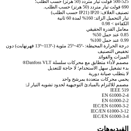
500-525 فولت تيار متردد (50 هرتز) حسب الطلب؛
690 فولت تيار متردد (50 هرتز) حسب الطلب.
تصنيف الغلاف: IP20 (IP21 حسب الطلب)
تيار التحميل الزائد: 160% لمدة 60 ثانية
الكفاءة > 0.98
معامل القدرة الحقيقي
0.85 عند حمل 50%
0.99 عند حمل 100%
درجة الحرارة المحيطة: -25º~45º مئوية (-13º~113º فهرنهايت) دون
تخفيض التصنيف
الميزات والفوائد
مصمم لأداء متطابق مع محركات سلسلة Danfoss VLT®
بدء تشغيل سهل الاستخدام؛ لا حاجة للتعديل
لا يتطلب صيانة دورية
يحمي محركات متعددة بمرشح واحد
مصمم للالتزام بالمبادئ التوجيهية لحدود تشويه التيار لـ:
IEEE 519
EN 61000-2-4
EN 61000-2-2
IEC/EN 61000-3-2
IEC/EN 61000-3-12
IEC/EN 61000-3-4
الفيديوهات