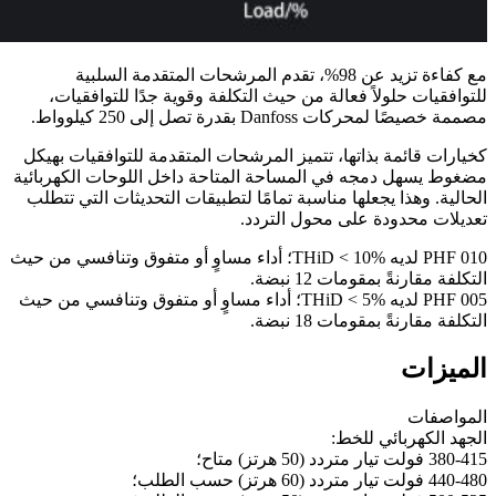
مع كفاءة تزيد عن 98%، تقدم المرشحات المتقدمة السلبية
للتوافقيات حلولاً فعالة من حيث التكلفة وقوية جدًا للتوافقيات،
مصممة خصيصًا لمحركات Danfoss بقدرة تصل إلى 250 كيلوواط.
كخيارات قائمة بذاتها، تتميز المرشحات المتقدمة للتوافقيات بهيكل
مضغوط يسهل دمجه في المساحة المتاحة داخل اللوحات الكهربائية
الحالية. وهذا يجعلها مناسبة تمامًا لتطبيقات التحديثات التي تتطلب
تعديلات محدودة على محول التردد.
PHF 010 لديه THiD < 10%؛ أداء مساوٍ أو متفوق وتنافسي من حيث
التكلفة مقارنةً بمقومات 12 نبضة.
PHF 005 لديه THiD < 5%؛ أداء مساوٍ أو متفوق وتنافسي من حيث
التكلفة مقارنةً بمقومات 18 نبضة.
الميزات
المواصفات
الجهد الكهربائي للخط:
380-415 فولت تيار متردد (50 هرتز) متاح؛
440-480 فولت تيار متردد (60 هرتز) حسب الطلب؛