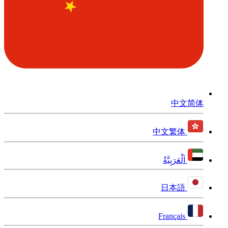
中文简体
中文繁体
اَلْعَرَبِيَّةُ
日本語
Français