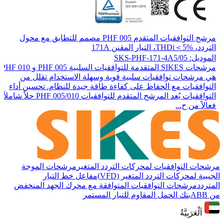
مرشح التوافقيات المتقدم PHF 005 مصمم للتطابق مع محول
التردد، THDi＜5%، التيار المقنن 171A
الموديل: SKS-PHF-171-4A5/05
مرشحات SIKES المتقدمة للتوافقيات السلبية PHF 005 و PHF 010
هي مرشحات توافقيات سلبية قوية وسهلة الاستخدام تقلل من
التوافقيات مع الحفاظ على كفاءة طاقة جيدة للنظام. تحسين أداء
التوافقيات يُعد المرشح المتقدم للتوافقيات PHF 005/010 حلاً شاملاً
فعالاً من ح...
مرشحات التوافقيات لمحركات التردد المتغير
مرشحات الموجة
الجيبية لمحركات التردد المتغير (VFD)
مفاعل خط التيار
المتردد
مرشحات التوافقيات المتوافقة مع محرك الجهد المنخفض
من ABB
بنك الحمل المقاوم للتيار المستمر
اَلْعَرَبِيَّةُ