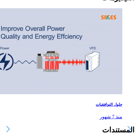
حلول التوافقيات
منذ 7 شهور
المستندات