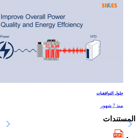
حلول التوافقيات
منذ 7 شهور
المستندات