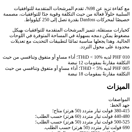
مع كفاءة تزيد عن 98%، تقدم المرشحات المتقدمة للتوافقيات
السلبية حلولاً فعالة من حيث التكلفة وقوية جدًا للتوافقيات، مصممة
خصيصًا لمحركات Danfoss بقدرة تصل إلى 250 كيلوواط.
كخيارات مستقلة، تتميز المرشحات المتقدمة للتوافقيات بهيكل
مضغوط يمكن دمجه بسهولة في المساحة المتوفرة في اللوحات
الحالية. وهذا يجعلها مناسبة تمامًا لتطبيقات التحديث مع تعديلات
محدودة على محول التردد.
PHF 010 لديه THiD < 10%؛ أداء مساوٍ أو متفوق وتنافسي من حيث
التكلفة مقارنةً بمقومات 12 نبضة
PHF 005 لديه THiD < 5%؛ أداء مساوٍ أو متفوق وتنافسي من حيث
التكلفة مقارنةً بمقومات 18 نبضة
الميزات
المواصفات
جهد الخط:
380-415 فولت تيار متردد (50 هرتز) متاح؛
440-480 فولت تيار متردد (60 هرتز) حسب الطلب؛
500-525 فولت تيار متردد (50 هرتز) حسب الطلب؛
690 فولت تيار متردد (50 هرتز) حسب الطلب.