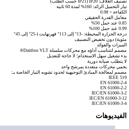
تصنيف الغلاف: IP20 (IP21 حسب الطلب)
تيار التحميل الزائد: 160% لمدة 60 ثانية
الكفاءة > 0.98
معامل القدرة الحقيقي
0.85 عند حمل 50%
0.99 عند حمل 100%
درجة الحرارة المحيطة: -13° إلى 113° فهرنهايت (-25° إلى 45°
مئوية) دون تخفيض التصنيف
الميزات والفوائد
مصمم لتتناسب أداؤه مع محركات سلسلة Danfoss VLT®
بدء تشغيل سهل الاستخدام؛ لا حاجة للتعديل
لا يتطلب صيانة دورية
يحمي محركات متعددة بمرشح واحد
مصمم لمعالجة المبادئ التوجيهية لحدود تشويه التيار الخاصة بـ:
IEEE 519
EN 61000-2-4
EN 61000-2-2
IEC/EN 61000-3-2
IEC/EN 61000-3-12
IEC/EN 61000-3-4
الفيديوهات