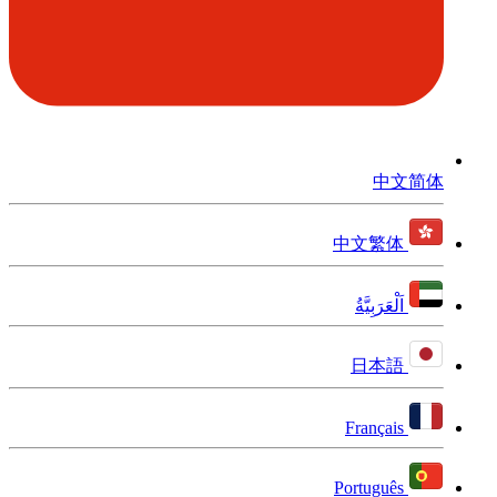
中文简体
中文繁体
اَلْعَرَبِيَّةُ
日本語
Français
Português