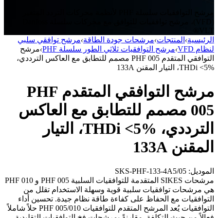
مرشح التوافقيات سلسلة PHF لأنظمة محركات التردد المتغير
(VFD)، مرشح توافقيات للتوافق مع محركات سلسلة Danfoss
VLT®
الرئيسية
›
المنتجات
›
مرشحات جودة الطاقة
›
مرشح توافقي سلبي
لنظام VFD
›
مرشح التوافقيات ثلاثي الطور سلسلة PHF
›
مرشح
التوافقي المتقدم PHF 005 مصمم للتطابق مع العاكس الترددي،
THDi <5%، التيار المقنن 133A
مرشح التوافقي المتقدم PHF
005 مصمم للتطابق مع العاكس
الترددي، THDi <5%، التيار
المقنن 133A
الموديل: SKS-PHF-133-4A5/05
مرشحات SIKES المتقدمة للتوافقيات السلبية PHF 005 و PHF 010
هي مرشحات توافقيات سلبية قوية وسهلة الاستخدام تقلل من
التوافقيات مع الحفاظ على كفاءة طاقة نظام جيدة. تحسين أداء
التوافقيات يُعد المرشح المتقدم للتوافقيات PHF 005/010 حلاً شاملاً
فعالاً من حيث التكلفة. مقارنةً بمرشحات فخ التوافقيات التقليدية،