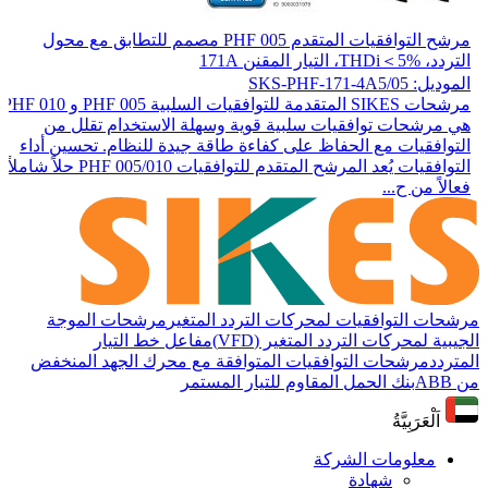
مرشح التوافقيات المتقدم PHF 005 مصمم للتطابق مع محول
التردد، THDi＜5%، التيار المقنن 171A
الموديل: SKS-PHF-171-4A5/05
مرشحات SIKES المتقدمة للتوافقيات السلبية PHF 005 و PHF 010
هي مرشحات توافقيات سلبية قوية وسهلة الاستخدام تقلل من
التوافقيات مع الحفاظ على كفاءة طاقة جيدة للنظام. تحسين أداء
التوافقيات يُعد المرشح المتقدم للتوافقيات PHF 005/010 حلاً شاملاً
فعالاً من ح...
مرشحات التوافقيات لمحركات التردد المتغير
مرشحات الموجة
الجيبية لمحركات التردد المتغير (VFD)
مفاعل خط التيار
المتردد
مرشحات التوافقيات المتوافقة مع محرك الجهد المنخفض
من ABB
بنك الحمل المقاوم للتيار المستمر
اَلْعَرَبِيَّةُ
معلومات الشركة
شهادة