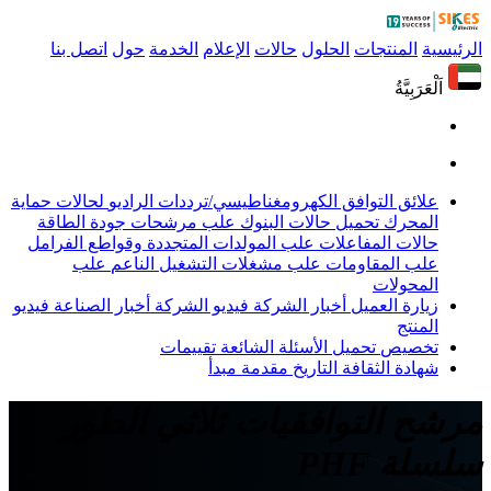
الرئيسية
المنتجات
الحلول
حالات
الإعلام
الخدمة
حول
اتصل بنا
اَلْعَرَبِيَّةُ
علائق التوافق الكهرومغناطيسي/ترددات الراديو
لحالات حماية
المحرك
تحميل حالات البنوك
علب مرشحات جودة الطاقة
حالات المفاعلات
علب المولدات المتجددة وقواطع الفرامل
علب المقاومات
علب مشغلات التشغيل الناعم
علب
المحولات
زيارة العميل
أخبار الشركة
فيديو الشركة
أخبار الصناعة
فيديو
المنتج
تخصيص
تحميل
الأسئلة الشائعة
تقييمات
شهادة
الثقافة
التاريخ
مقدمة
مبدأ
مرشح التوافقيات ثلاثي الطور
سلسلة PHF