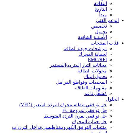
الثقافة
التاريخ
مبدأ
الدعم الفني
تخصيص
تحميل
الأسئلة الشائعة
فئات المنتجات
مرشحات جودة الطاقة
لحماية المحرك
EMC/RFI
محاثات التيار المتردد/المستمر
محولات الطاقة
تحميل البنك
المجددات وقواطع الفرامل
مقاومات الطاقة
مُشَغِّل ناعم
الحلول
حل توافقي لنظام محرك التردد المتغير (VFD)
حل توافقي لمروحة EC
حل توافقي لفرن التردد المتوسط
حل حماية المحرك
منتجات التوافق الكهرومغناطيسي/تداخل الترددات
الراديوية