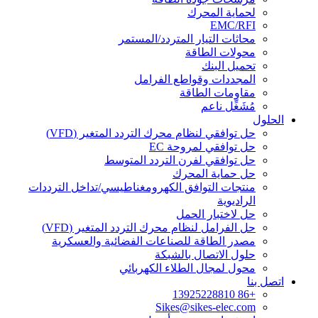
لحماية المحرك
EMC/RFI
محاثات التيار المتردد/المستمر
محولات الطاقة
تحميل البنك
المجددات وقواطع الفرامل
مقاومات الطاقة
مُشَغِّل ناعم
الحلول
حل توافقي لنظام محرك التردد المتغير (VFD)
حل توافقي لمروحة EC
حل توافقي لفرن التردد المتوسط
حل حماية المحرك
منتجات التوافق الكهرومغناطيسي/تداخل الترددات
الراديوية
حل لاختبار الحمل
حل الفرامل لنظام محرك التردد المتغير (VFD)
مصدر الطاقة للصناعات الفضائية والعسكرية
حلول الاتصال بالشبكة
محول لمجال الطلاء الكهربائي
اتصل بنا
+86 13925228810
Sikes@sikes-elec.com