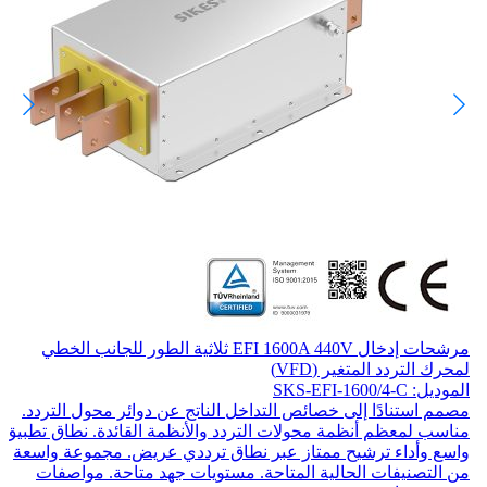
مرشحات إدخال EFI 1600A 440V ثلاثية الطور للجانب الخطي
لمحرك التردد المتغير (VFD)
الموديل: SKS-EFI-1600/4-C
مصمم استنادًا إلى خصائص التداخل الناتج عن دوائر محول التردد.
مناسب لمعظم أنظمة محولات التردد والأنظمة القائدة. نطاق تطبيق
واسع وأداء ترشيح ممتاز عبر نطاق ترددي عريض. مجموعة واسعة
من التصنيفات الحالية المتاحة. مستويات جهد متاحة. مواصفات