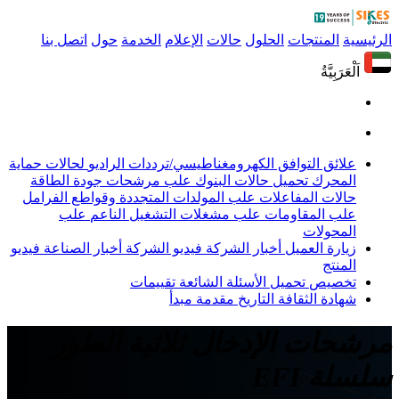
الرئيسية
المنتجات
الحلول
حالات
الإعلام
الخدمة
حول
اتصل بنا
اَلْعَرَبِيَّةُ
علائق التوافق الكهرومغناطيسي/ترددات الراديو
لحالات حماية
المحرك
تحميل حالات البنوك
علب مرشحات جودة الطاقة
حالات المفاعلات
علب المولدات المتجددة وقواطع الفرامل
علب المقاومات
علب مشغلات التشغيل الناعم
علب
المحولات
زيارة العميل
أخبار الشركة
فيديو الشركة
أخبار الصناعة
فيديو
المنتج
تخصيص
تحميل
الأسئلة الشائعة
تقييمات
شهادة
الثقافة
التاريخ
مقدمة
مبدأ
مرشحات الإدخال ثلاثية الطور
سلسلة EFI