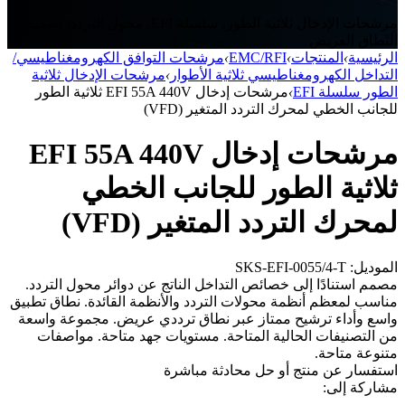
مرشحات الإدخال ثلاثية الطور، سلسلة EFI، محول التردد، تصفية
النطاق العريض
الرئيسية
›
المنتجات
›
EMC/RFI
›
مرشحات التوافق الكهرومغناطيسي/
التداخل الكهرومغناطيسي ثلاثية الأطوار
›
مرشحات الإدخال ثلاثية
الطور سلسلة EFI
›
مرشحات إدخال EFI 55A 440V ثلاثية الطور
للجانب الخطي لمحرك التردد المتغير (VFD)
مرشحات إدخال EFI 55A 440V
ثلاثية الطور للجانب الخطي
لمحرك التردد المتغير (VFD)
الموديل: SKS-EFI-0055/4-T
مصمم استنادًا إلى خصائص التداخل الناتج عن دوائر محول التردد.
مناسب لمعظم أنظمة محولات التردد والأنظمة القائدة. نطاق تطبيق
واسع وأداء ترشيح ممتاز عبر نطاق ترددي عريض. مجموعة واسعة
من التصنيفات الحالية المتاحة. مستويات جهد متاحة. مواصفات
متنوعة متاحة.
استفسار عن منتج أو حل
محادثة مباشرة
مشاركة إلى: