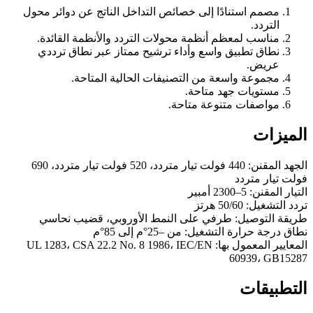
مصمم استنادًا إلى خصائص التداخل الناتج عن دوائر محول
التردد.
مناسب لمعظم أنظمة محولات التردد والأنظمة القائدة.
نطاق تطبيق واسع وأداء ترشيح ممتاز عبر نطاق ترددي
عريض.
مجموعة واسعة من التصنيفات الحالية المتاحة.
مستويات جهد متاحة.
مواصفات متنوعة متاحة.
الميزات
الجهد المقنن: 440 فولت تيار متردد، 520 فولت تيار متردد، 690
فولت تيار متردد
التيار المقنن: 5–2300 أمبير
تردد التشغيل: 50/60 هرتز
طريقة التوصيل: طرفي على النمط الأوروبي، قضيب نحاسي
نطاق درجة حرارة التشغيل: من –25°م إلى 85°م
المعايير المعمول بها: UL 1283، CSA 22.2 No. 8 1986، IEC/EN
60939، GB15287
التطبيقات