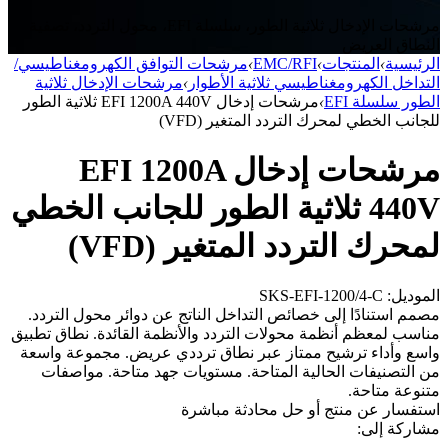
مرشحات الإدخال ثلاثية الطور، سلسلة EFI، محول التردد، تصفية
النطاق العريض
الرئيسية
›
المنتجات
›
EMC/RFI
›
مرشحات التوافق الكهرومغناطيسي/
التداخل الكهرومغناطيسي ثلاثية الأطوار
›
مرشحات الإدخال ثلاثية
الطور سلسلة EFI
›
مرشحات إدخال EFI 1200A 440V ثلاثية الطور
للجانب الخطي لمحرك التردد المتغير (VFD)
مرشحات إدخال EFI 1200A
440V ثلاثية الطور للجانب الخطي
لمحرك التردد المتغير (VFD)
الموديل: SKS-EFI-1200/4-C
مصمم استنادًا إلى خصائص التداخل الناتج عن دوائر محول التردد.
مناسب لمعظم أنظمة محولات التردد والأنظمة القائدة. نطاق تطبيق
واسع وأداء ترشيح ممتاز عبر نطاق ترددي عريض. مجموعة واسعة
من التصنيفات الحالية المتاحة. مستويات جهد متاحة. مواصفات
متنوعة متاحة.
استفسار عن منتج أو حل
محادثة مباشرة
مشاركة إلى: