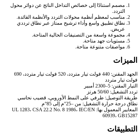
مصمم استنادًا إلى خصائص التداخل الناتج عن دوائر محول
التردد.
مناسب لمعظم أنظمة محولات التردد والأنظمة القائدة.
نطاق تطبيق واسع وأداء ترشيح ممتاز عبر نطاق ترددي
عريض.
مجموعة واسعة من التصنيفات الحالية المتاحة.
مستويات جهد متاحة.
مواصفات متنوعة متاحة.
الميزات
الجهد المقنن: 440 فولت تيار متردد، 520 فولت تيار متردد، 690
فولت تيار متردد
التيار المقنن: 5–2300 أمبير
تردد التشغيل: 50/60 هرتز
طريقة التوصيل: طرفي على النمط الأوروبي، قضيب نحاسي
نطاق درجة حرارة التشغيل: من –25°م إلى 85°م
المعايير المعمول بها: UL 1283، CSA 22.2 No. 8 1986، IEC/EN
60939، GB15287
التطبيقات