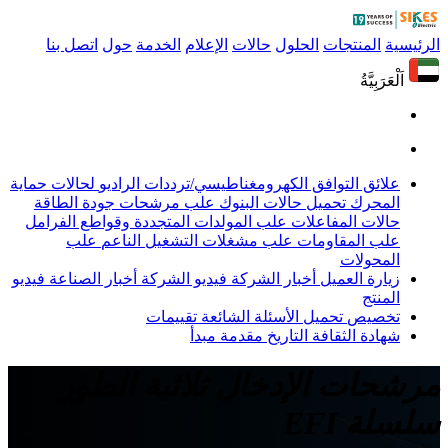
الرئيسية
المنتجات
الحلول
حالات
الإعلام
الخدمة
حول
اتصل بنا
اَلْعَرَبِيَّةُ
علائق التوافق الكهرومغناطيسي/ترددات الراديو
لحالات حماية
المحرك
تحميل حالات البنوك
علب مرشحات جودة الطاقة
حالات المفاعلات
علب المولدات المتجددة وقواطع الفرامل
علب المقاومات
علب مشغلات التشغيل الناعم
علب
المحولات
زيارة العميل
أخبار الشركة
فيديو الشركة
أخبار الصناعة
فيديو
المنتج
تخصيص
تحميل
الأسئلة الشائعة
تقييمات
شهادة
الثقافة
التاريخ
مقدمة
مبدأ
مرشحات الإدخال ثلاثية الطور
سلسلة EFI