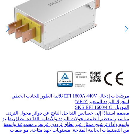
مرشحات إدخال EFI 1600A 440V ثلاثية الطور للجانب الخطي
لمحرك التردد المتغير (VFD)
الموديل: SKS-EFI-1600/4-C
مصمم استنادًا إلى خصائص التداخل الناتج عن دوائر محول التردد.
مناسب لمعظم أنظمة محولات التردد والأنظمة القائدة. نطاق تطبيق
واسع وأداء ترشيح ممتاز عبر نطاق ترددي عريض. مجموعة واسعة
من التصنيفات الحالية المتاحة. مستويات جهد متاحة. مواصفات