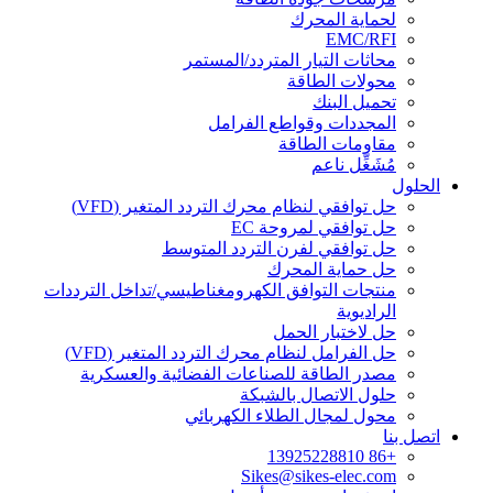
لحماية المحرك
EMC/RFI
محاثات التيار المتردد/المستمر
محولات الطاقة
تحميل البنك
المجددات وقواطع الفرامل
مقاومات الطاقة
مُشَغِّل ناعم
الحلول
حل توافقي لنظام محرك التردد المتغير (VFD)
حل توافقي لمروحة EC
حل توافقي لفرن التردد المتوسط
حل حماية المحرك
منتجات التوافق الكهرومغناطيسي/تداخل الترددات
الراديوية
حل لاختبار الحمل
حل الفرامل لنظام محرك التردد المتغير (VFD)
مصدر الطاقة للصناعات الفضائية والعسكرية
حلول الاتصال بالشبكة
محول لمجال الطلاء الكهربائي
اتصل بنا
+86 13925228810
Sikes@sikes-elec.com