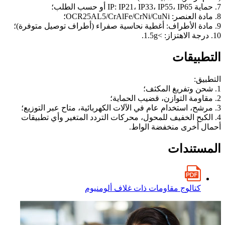
7. حماية IP: IP21، IP33، IP55، IP65 أو حسب الطلب؛
8. مادة العنصر: OCR25AL5/CrAlFe/CrNi/CuNi؛
9. مادة الأطراف: أغطية نحاسية صفراء (أطراف توصيل متوفرة)؛
10. درجة الاهتزاز: >1.5g.
التطبيقات
التطبيق:
1. شحن وتفريغ المكثف؛
2. مقاومة التوازن، قضيب الحماية؛
3. مرشح، استخدام عام في الآلات الكهربائية، متاح عبر التوزيع؛
4. الكبح الخفيف للمحول، محركات التردد المتغير وأي تطبيقات
أحمال أخرى منخفضة الواط.
المستندات
كتالوج مقاومات ذات غلاف ألومنيوم