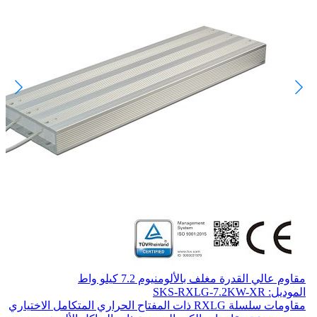
مقاوم عالي القدرة مغلف بالألومنيوم 7.2 كيلو واط
الموديل: SKS-RXLG-7.2KW-XR
مقاومات سلسلة RXLG ذات المفتاح الحراري المتكامل الاختياري