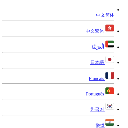
中文简体
中文繁体
اَلْعَرَبِيَّةُ
日本語
Français
Português
한국어
हिन्दी