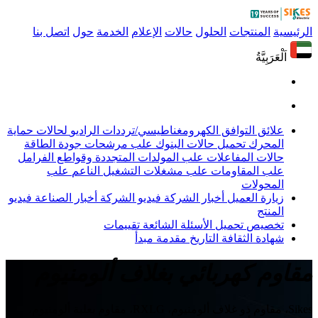
الرئيسية
المنتجات
الحلول
حالات
الإعلام
الخدمة
حول
اتصل بنا
اَلْعَرَبِيَّةُ
علائق التوافق الكهرومغناطيسي/ترددات الراديو
لحالات حماية
المحرك
تحميل حالات البنوك
علب مرشحات جودة الطاقة
حالات المفاعلات
علب المولدات المتجددة وقواطع الفرامل
علب المقاومات
علب مشغلات التشغيل الناعم
علب
المحولات
زيارة العميل
أخبار الشركة
فيديو الشركة
أخبار الصناعة
فيديو
المنتج
تخصيص
تحميل
الأسئلة الشائعة
تقييمات
شهادة
الثقافة
التاريخ
مقدمة
مبدأ
مقاوم كهربائي بغلاف ألومنيوم
Sikes، مقاوم ذو غلاف ألومنيوم، RXLG، مقاوم بعلبة ألومنيوم،