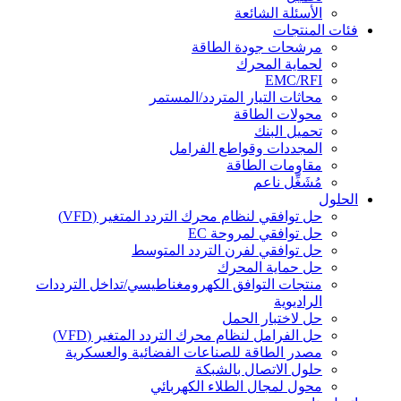
الأسئلة الشائعة
فئات المنتجات
مرشحات جودة الطاقة
لحماية المحرك
EMC/RFI
محاثات التيار المتردد/المستمر
محولات الطاقة
تحميل البنك
المجددات وقواطع الفرامل
مقاومات الطاقة
مُشَغِّل ناعم
الحلول
حل توافقي لنظام محرك التردد المتغير (VFD)
حل توافقي لمروحة EC
حل توافقي لفرن التردد المتوسط
حل حماية المحرك
منتجات التوافق الكهرومغناطيسي/تداخل الترددات
الراديوية
حل لاختبار الحمل
حل الفرامل لنظام محرك التردد المتغير (VFD)
مصدر الطاقة للصناعات الفضائية والعسكرية
حلول الاتصال بالشبكة
محول لمجال الطلاء الكهربائي