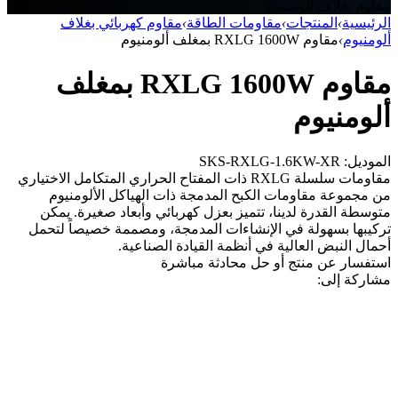
مقاوم بغلاف ألومنيوم
الرئيسية
›
المنتجات
›
مقاومات الطاقة
›
مقاوم كهربائي بغلاف
ألومنيوم
›
مقاوم RXLG 1600W بمغلف ألومنيوم
مقاوم RXLG 1600W بمغلف
ألومنيوم
الموديل: SKS-RXLG-1.6KW-XR
مقاومات سلسلة RXLG ذات المفتاح الحراري المتكامل الاختياري
من مجموعة مقاومات الكبح المدمجة ذات الهياكل الألومنيوم
متوسطة القدرة لدينا، تتميز بعزل كهربائي وأبعاد صغيرة. يمكن
تركيبها بسهولة في الإنشاءات المدمجة، ومصممة خصيصاً لتحمل
أحمال النبض العالية في أنظمة القيادة الصناعية.
استفسار عن منتج أو حل
محادثة مباشرة
مشاركة إلى: