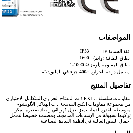
المواصفات
IP33
فئة الحماية IP
1600
نطاق الطاقة (واط)
1-10000Ω
نطاق المقاومة (أوم)
معامل درجة الحرارة
≤400 جزء في المليون/°م
تفاصيل المنتج
مقاومات سلسلة RXLG ذات المفتاح الحراري المتكامل الاختياري
من مجموعة مقاومات الكبح المدمجة ذات الهياكل الألومنيوم
متوسطة القدرة لدينا، تتميز بعزل كهربائي وأبعاد صغيرة. يمكن
تركيبها بسهولة في الإنشاءات المدمجة، ومصممة خصيصاً لتحمل
أحمال النبض العالية في أنظمة القيادة الصناعية.