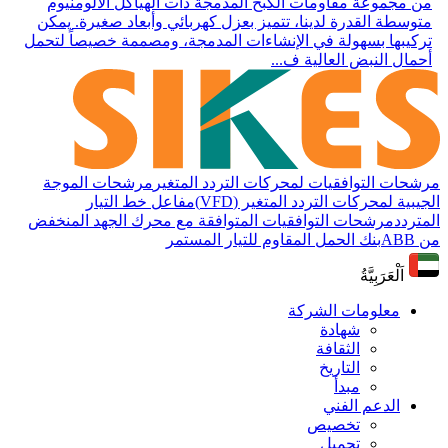
من مجموعة مقاومات الكبح المدمجة ذات الهياكل الألومنيوم
متوسطة القدرة لدينا، تتميز بعزل كهربائي وأبعاد صغيرة. يمكن
تركيبها بسهولة في الإنشاءات المدمجة، ومصممة خصيصاً لتحمل
أحمال النبض العالية ف...
مرشحات التوافقيات لمحركات التردد المتغير
مرشحات الموجة
الجيبية لمحركات التردد المتغير (VFD)
مفاعل خط التيار
المتردد
مرشحات التوافقيات المتوافقة مع محرك الجهد المنخفض
من ABB
بنك الحمل المقاوم للتيار المستمر
اَلْعَرَبِيَّةُ
معلومات الشركة
شهادة
الثقافة
التاريخ
مبدأ
الدعم الفني
تخصيص
تحميل