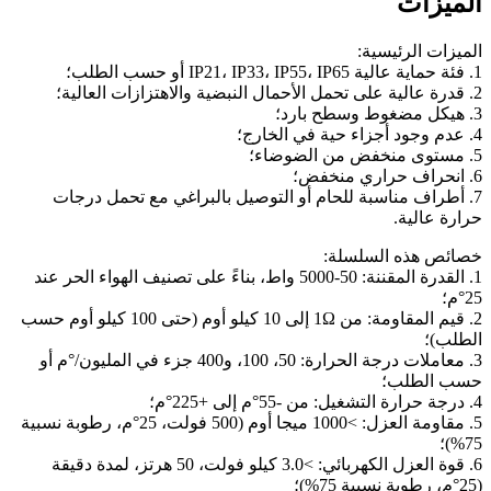
الميزات
الميزات الرئيسية:
1. فئة حماية عالية IP21، IP33، IP55، IP65 أو حسب الطلب؛
2. قدرة عالية على تحمل الأحمال النبضية والاهتزازات العالية؛
3. هيكل مضغوط وسطح بارد؛
4. عدم وجود أجزاء حية في الخارج؛
5. مستوى منخفض من الضوضاء؛
6. انحراف حراري منخفض؛
7. أطراف مناسبة للحام أو التوصيل بالبراغي مع تحمل درجات
حرارة عالية.
خصائص هذه السلسلة:
1. القدرة المقننة: 50-5000 واط، بناءً على تصنيف الهواء الحر عند
25°م؛
2. قيم المقاومة: من 1Ω إلى 10 كيلو أوم (حتى 100 كيلو أوم حسب
الطلب)؛
3. معاملات درجة الحرارة: 50، 100، و400 جزء في المليون/°م أو
حسب الطلب؛
4. درجة حرارة التشغيل: من -55°م إلى +225°م؛
5. مقاومة العزل: >1000 ميجا أوم (500 فولت، 25°م، رطوبة نسبية
75%)؛
6. قوة العزل الكهربائي: >3.0 كيلو فولت، 50 هرتز، لمدة دقيقة
(25°م، رطوبة نسبية 75%)؛