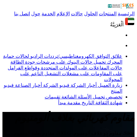
الرئيسية
المنتجات
الحلول
حالات
الإعلام
الخدمة
حول
اتصل بنا
اَلْعَرَبِيَّةُ
علائق التوافق الكهرومغناطيسي/ترددات الراديو
لحالات حماية
المحرك
تحميل حالات البنوك
علب مرشحات جودة الطاقة
حالات المفاعلات
علب المولدات المتجددة وقواطع الفرامل
علب المقاومات
علب مشغلات التشغيل الناعم
علب
المحولات
زيارة العميل
أخبار الشركة
فيديو الشركة
أخبار الصناعة
فيديو
المنتج
تخصيص
تحميل
الأسئلة الشائعة
تقييمات
شهادة
الثقافة
التاريخ
مقدمة
مبدأ
مقاوم كهربائي بغلاف ألومنيوم
Sikes، مقاوم ذو غلاف ألومنيوم، RXLG، مقاوم بعلبة ألومنيوم،