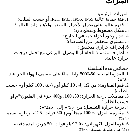
الميزات
الميزات الرئيسية:
1. فئة حماية عالية IP21، IP33، IP55، IP65 أو حسب الطلب؛
2. قدرة عالية على تحمل الأحمال النبضية والاهتزازات العالية؛
3. هيكل مضغوط وسطح بارد؛
4. عدم وجود أجزاء حية في الخارج؛
5. مستوى منخفض من الضوضاء؛
6. انحراف حراري منخفض؛
7. أطراف مناسبة للحام أو التوصيل بالبراغي مع تحمل درجات
حرارة عالية.
خصائص هذه السلسلة:
1. القدرة المقننة: 50-5000 واط، بناءً على تصنيف الهواء الحر عند
25°م؛
2. قيم المقاومة: من 1Ω إلى 10 كيلو أوم (حتى 100 كيلو أوم حسب
الطلب)؛
3. معاملات درجة الحرارة: 50، 100، و400 جزء في المليون/°م أو
حسب الطلب؛
4. درجة حرارة التشغيل: من -55°م إلى +225°م؛
5. مقاومة العزل: >1000 ميجا أوم (500 فولت، 25°م، رطوبة نسبية
75%)؛
6. قوة العزل الكهربائي: >3.0 كيلو فولت، 50 هرتز، لمدة دقيقة
(25°م، رطوبة نسبية 75%)؛