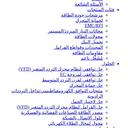
الأسئلة الشائعة
فئات المنتجات
مرشحات جودة الطاقة
لحماية المحرك
EMC/RFI
محاثات التيار المتردد/المستمر
محولات الطاقة
تحميل البنك
المجددات وقواطع الفرامل
مقاومات الطاقة
مُشَغِّل ناعم
الحلول
حل توافقي لنظام محرك التردد المتغير (VFD)
حل توافقي لمروحة EC
حل توافقي لفرن التردد المتوسط
حل حماية المحرك
منتجات التوافق الكهرومغناطيسي/تداخل الترددات
الراديوية
حل لاختبار الحمل
حل الفرامل لنظام محرك التردد المتغير (VFD)
مصدر الطاقة للصناعات الفضائية والعسكرية
حلول الاتصال بالشبكة
محول لمجال الطلاء الكهربائي