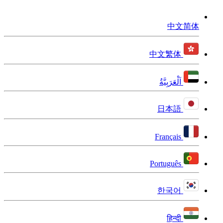
中文简体
中文繁体
اَلْعَرَبِيَّةُ
日本語
Français
Português
한국어
हिन्दी