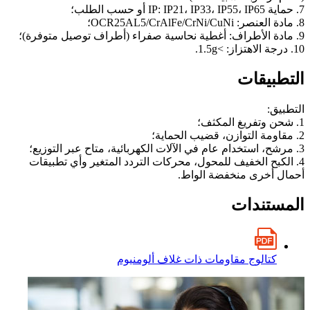
7. حماية IP: IP21، IP33، IP55، IP65 أو حسب الطلب؛
8. مادة العنصر: OCR25AL5/CrAlFe/CrNi/CuNi؛
9. مادة الأطراف: أغطية نحاسية صفراء (أطراف توصيل متوفرة)؛
10. درجة الاهتزاز: >1.5g.
التطبيقات
التطبيق:
1. شحن وتفريغ المكثف؛
2. مقاومة التوازن، قضيب الحماية؛
3. مرشح، استخدام عام في الآلات الكهربائية، متاح عبر التوزيع؛
4. الكبح الخفيف للمحول، محركات التردد المتغير وأي تطبيقات
أحمال أخرى منخفضة الواط.
المستندات
كتالوج مقاومات ذات غلاف ألومنيوم