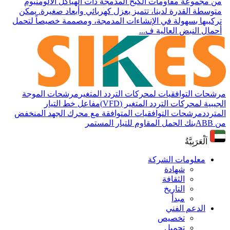
من مجموعة مقاومات الكبح المدمجة ذات الهياكل الألومنيوم
متوسطة القدرة لدينا، تتميز بعزل كهربائي وأبعاد صغيرة. يمكن
تركيبها بسهولة في الإنشاءات المدمجة، ومصممة خصيصاً لتحمل
أحمال النبض العالية ف...
مرشحات التوافقيات لمحركات التردد المتغير
مرشحات الموجة
الجيبية لمحركات التردد المتغير (VFD)
مفاعل خط التيار
المتردد
مرشحات التوافقيات المتوافقة مع محرك الجهد المنخفض
من ABB
بنك الحمل المقاوم للتيار المستمر
اَلْعَرَبِيَّةُ
معلومات الشركة
شهادة
الثقافة
التاريخ
مبدأ
الدعم الفني
تخصيص
تحميل