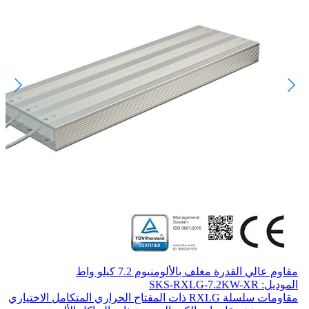
مقاوم عالي القدرة مغلف بالألومنيوم 7.2 كيلو واط
الموديل: SKS-RXLG-7.2KW-XR
مقاومات سلسلة RXLG ذات المفتاح الحراري المتكامل الاختياري