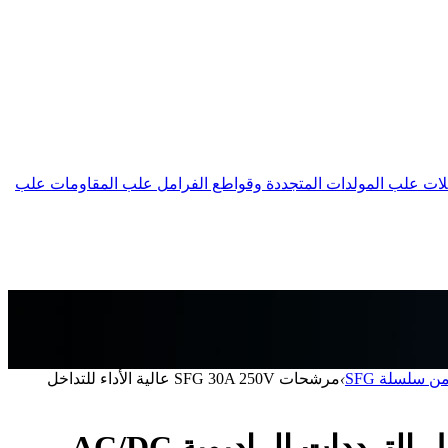
لات
علب المولدات المتجددة وقواطع الفرامل
علب المقاومات
علب
 سلسلة SFG
›
مرشحات SFG 30A 250V عالية الأداء للتداخل