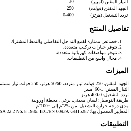
30
التيار المقنن (أمبير)
250
الجهد المقنن (فولت)
0-400
تردد التشغيل (هرتز)
تفاصيل المنتج
خصائص ممتازة لقمع التداخل التفاضلي والنمط المشترك.
تتوفر خيارات تركيب متعددة.
تتوفر مواصفات كهربائية متعددة.
مجال واسع من التطبيقات.
الميزات
الجهد المقنن: 250 فولت تيار متردد، 50/60 هرتز، 250 فولت تيار مستمر
التيار المقنن: 1-60 أمبير
تردد التشغيل: 0-400 هرتز
طريقة التوصيل: لسان معدني، برغي، محطة أوروبية
مدى درجة حرارة التشغيل: من -25°م إلى +100°م
المعايير المعمول بها: UL 1283، CSA 22.2 No. 8 1986، IEC/EN 60939، GB15287
التطبيقات