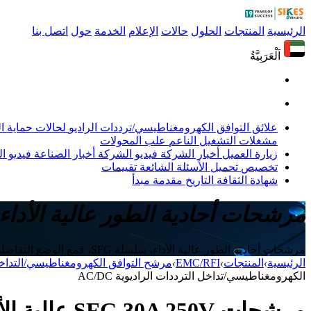
الرئيسية
المنتجات
الحلول
حالات
الإعلام
الخدمة
حول
اتصل بنا
اَلْعَرَبِيَّةُ
علائق التوافق الكهرومغناطيسي/ترددات الراديو
لحالات حماية 
مشغلات التشغيل الناعم
علب المحولات
زيارة العميل
أخبار الشركة
فيديو الشركة
أخبار الصناعة
فيديو ال
تخصيص
تحميل
الأسئلة الشائعة
تقييمات
شهادة
الثقافة
التاريخ
مقدمة
مبدأ
مرشحات أحادية الطور عالية الأداء 
مرشحات أحادية الطور عالية الأداء، سلسلة SFG، قمع الوضع التفاضلي، قمع الوضع المشترك
الرئيسية
›
المنتجات
›
EMC/RFI
›
مرشح التوافق الكهرومغناطيسي/التداخ
الكهرومغناطيسي/تداخل الترددات الراديوية AC/DC
مرشحات SFG 30A 250V عالية الأداء للتداخل الكهرومغناطيسي/تداخل الترددات الراديوية AC/DC