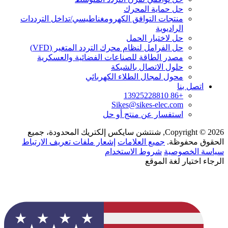
حل حماية المحرك
منتجات التوافق الكهرومغناطيسي/تداخل الترددات
الراديوية
حل لاختبار الحمل
حل الفرامل لنظام محرك التردد المتغير (VFD)
مصدر الطاقة للصناعات الفضائية والعسكرية
حلول الاتصال بالشبكة
محول لمجال الطلاء الكهربائي
اتصل بنا
+86 13925228810
Sikes@sikes-elec.com
استفسار عن منتج أو حل
Copyright © 2026, شنتشن سايكس إلكتريك المحدودة، جميع
الحقوق محفوظة.
جميع العلامات
إشعار ملفات تعريف الارتباط
سياسة الخصوصية
شروط الاستخدام
الرجاء اختيار لغة الموقع