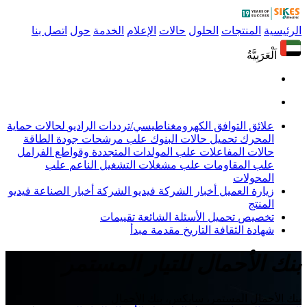
الرئيسية
المنتجات
الحلول
حالات
الإعلام
الخدمة
حول
اتصل بنا
اَلْعَرَبِيَّةُ
علائق التوافق الكهرومغناطيسي/ترددات الراديو
لحالات حماية
المحرك
تحميل حالات البنوك
علب مرشحات جودة الطاقة
حالات المفاعلات
علب المولدات المتجددة وقواطع الفرامل
علب المقاومات
علب مشغلات التشغيل الناعم
علب
المحولات
زيارة العميل
أخبار الشركة
فيديو الشركة
أخبار الصناعة
فيديو
المنتج
تخصيص
تحميل
الأسئلة الشائعة
تقييمات
شهادة
الثقافة
التاريخ
مقدمة
مبدأ
بنك الأحمال للتيار المستمر
بنك الأحمال المستمر، سايكس، بنك الأحمال