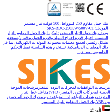
بنك حمل مقاوم 250 كيلوواط، 500 فولت تيار مستمر
الموديل: SKS-RDC-250KW/500V-C1
وصف بنك حمل التيار المستمر: يُمكن لبنك الحمل المقاوم للتيار
المستمر اختبار قدرة إخراج المولد وقدرة الحمل بدقة، ويُستخدم
بشكل رئيسي لجميع معلمات مجموعة المولدات الكهربائية، بما في
ذلك المعلمات الديناميكية. تستخدم هذه السلسلة نمط التحكم
الحاسوبي، مما ي...
مرشحات التوافقيات لمحركات التردد المتغير
مرشحات الموجة
الجيبية لمحركات التردد المتغير (VFD)
مفاعل خط التيار
المتردد
مرشحات التوافقيات المتوافقة مع محرك الجهد المنخفض
من ABB
بنك الحمل المقاوم للتيار المستمر
اَلْعَرَبِيَّةُ