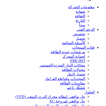
معلومات الشركة
شهادة
الثقافة
التاريخ
مبدأ
الدعم الفني
تخصيص
تحميل
الأسئلة الشائعة
فئات المنتجات
مرشحات جودة الطاقة
لحماية المحرك
EMC/RFI
محاثات التيار المتردد/المستمر
محولات الطاقة
تحميل البنك
المجددات وقواطع الفرامل
مقاومات الطاقة
مُشَغِّل ناعم
الحلول
حل توافقي لنظام محرك التردد المتغير (VFD)
حل توافقي لمروحة EC
حل توافقي لفرن التردد المتوسط