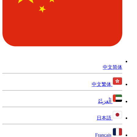
中文简体
中文繁体
اَلْعَرَبِيَّةُ
日本語
Français