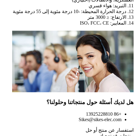
11. التبريد: هواء قسري
12. درجة الحرارة المحيطة: -10 درجة مئوية إلى 55 درجة مئوية
13. الارتفاع: ≤ 3000 متر
14. المعايير: ISO، FCC، CE
هل لديك أسئلة حول منتجاتنا وحلولنا؟
+86 13925228810
Sikes@sikes-elec.com
استفسار عن منتج أو حل
منتجات قد تعجبك