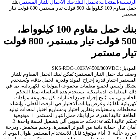
الرئيسية
›
المنتجات
›
تحميل البنك
›
بنك الأحمال للتيار المستمر
›
بنك
حمل مقاوم 100 كيلوواط، 500 فولت تيار مستمر، 800 فولت تيار
مستمر
بنك حمل مقاوم 100 كيلوواط،
500 فولت تيار مستمر، 800 فولت
تيار مستمر
الموديل: SKS-RDC-100KW-500/800VDC
وصف بنك حمل التيار المستمر: يُمكن لبنك الحمل المقاوم للتيار
المستمر اختبار قدرة إخراج المولد وقدرة الحمل بدقة، ويُستخدم
بشكل رئيسي لجميع معلمات مجموعة المولدات الكهربائية، بما في
ذلك المعلمات الديناميكية. تستخدم هذه السلسلة نمط التحكم
الحاسوبي، مما يُتيح إجراء جميع اختبارات كل مجموعة مولدات
كهربائية تلقائيًا، وعرض بيانات الاختبار في الوقت الفعلي، وإنشاء
مخططات ومنحنيات وتقارير اختبار ومشاريع اختبار لمعدات توليد
الطاقة عالية القدرة. مزايا بنك حمل التيار المستمر: 1. موثوقية
تحكم عالية الكفاءة: تحكم حاسوبي آلي بتشغيل لمسة واحدة. 2.
أمان عالٍ: حماية ذاتية من الدوائر القصيرة، وحجم منخفض، ودرجة
حرارة عالية. 3. أداء موثوق: قابل للاستخدام المستمر طوال اليوم. 4.
أنماط تحكم متعددة: حاسوبي، شاشة لمسية، وتحكم يدوي. تطبيقات