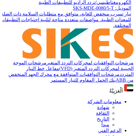
الكهرومغناطيسي/تردد الراديو للتطبيقات الطبية
الموديل: SKS-MDE-0080/5-T
تيار تسرب منخفض للغاية، متوافق مع متطلبات السلامة ذات الصلة
للمعدات الطبية. مواصفات متعددة متاحة لتلبية احتياجات التطبيقات
المختلفة.
مرشحات التوافقيات لمحركات التردد المتغير
مرشحات الموجة
الجيبية لمحركات التردد المتغير (VFD)
مفاعل خط التيار
المتردد
مرشحات التوافقيات المتوافقة مع محرك الجهد المنخفض
من ABB
بنك الحمل المقاوم للتيار المستمر
اَلْعَرَبِيَّةُ
معلومات الشركة
شهادة
الثقافة
التاريخ
مبدأ
الدعم الفني