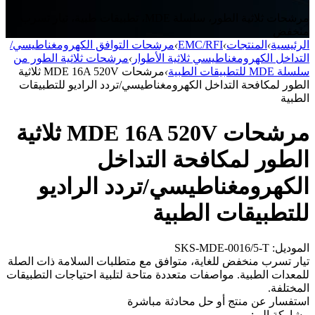
مرشحات ثلاثية الطور، سلسلة MDE، تطبيقات طبية، تيار تسرب
منخفض
الرئيسية
›
المنتجات
›
EMC/RFI
›
مرشحات التوافق الكهرومغناطيسي/
التداخل الكهرومغناطيسي ثلاثية الأطوار
›
مرشحات ثلاثية الطور من
سلسلة MDE للتطبيقات الطبية
›
مرشحات MDE 16A 520V ثلاثية
الطور لمكافحة التداخل الكهرومغناطيسي/تردد الراديو للتطبيقات
الطبية
مرشحات MDE 16A 520V ثلاثية
الطور لمكافحة التداخل
الكهرومغناطيسي/تردد الراديو
للتطبيقات الطبية
الموديل: SKS-MDE-0016/5-T
تيار تسرب منخفض للغاية، متوافق مع متطلبات السلامة ذات الصلة
للمعدات الطبية. مواصفات متعددة متاحة لتلبية احتياجات التطبيقات
المختلفة.
استفسار عن منتج أو حل
محادثة مباشرة
مشاركة إلى: