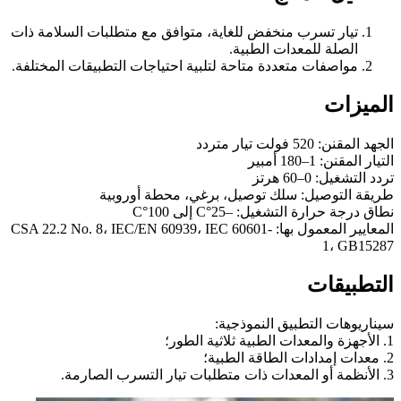
تيار تسرب منخفض للغاية، متوافق مع متطلبات السلامة ذات
الصلة للمعدات الطبية.
مواصفات متعددة متاحة لتلبية احتياجات التطبيقات المختلفة.
الميزات
الجهد المقنن: 520 فولت تيار متردد
التيار المقنن: 1–180 أمبير
تردد التشغيل: 0–60 هرتز
طريقة التوصيل: سلك توصيل، برغي، محطة أوروبية
نطاق درجة حرارة التشغيل: –25°C إلى 100°C
المعايير المعمول بها: CSA 22.2 No. 8، IEC/EN 60939، IEC 60601-
1، GB15287
التطبيقات
سيناريوهات التطبيق النموذجية:
1. الأجهزة والمعدات الطبية ثلاثية الطور؛
2. معدات إمدادات الطاقة الطبية؛
3. الأنظمة أو المعدات ذات متطلبات تيار التسرب الصارمة.