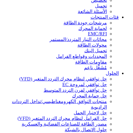
تخصيص
تحميل
الأسئلة الشائعة
فئات المنتجات
مرشحات جودة الطاقة
لحماية المحرك
EMC/RFI
محاثات التيار المتردد/المستمر
محولات الطاقة
تحميل البنك
المجددات وقواطع الفرامل
مقاومات الطاقة
مُشَغِّل ناعم
الحلول
حل توافقي لنظام محرك التردد المتغير (VFD)
حل توافقي لمروحة EC
حل توافقي لفرن التردد المتوسط
حل حماية المحرك
منتجات التوافق الكهرومغناطيسي/تداخل الترددات
الراديوية
حل لاختبار الحمل
حل الفرامل لنظام محرك التردد المتغير (VFD)
مصدر الطاقة للصناعات الفضائية والعسكرية
حلول الاتصال بالشبكة