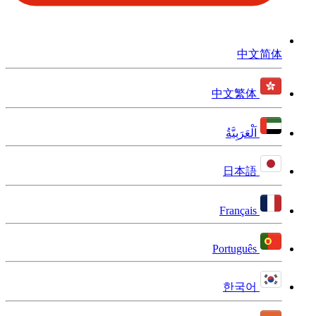
中文简体
中文繁体
اَلْعَرَبِيَّةُ
日本語
Français
Português
한국어