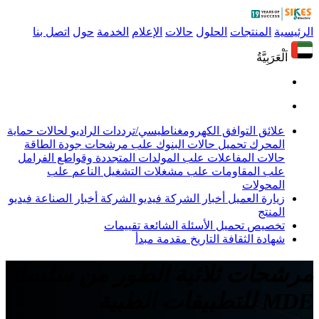
الرئيسية
المنتجات
الحلول
حالات
الإعلام
الخدمة
حول
اتصل بنا
اَلْعَرَبِيَّةُ
علائق التوافق الكهرومغناطيسي/ترددات الراديو
لحالات حماية
المحرك
تحميل حالات البنوك
علب مرشحات جودة الطاقة
حالات المفاعلات
علب المولدات المتجددة وقواطع الفرامل
علب المقاومات
علب مشغلات التشغيل الناعم
علب
المحولات
زيارة العميل
أخبار الشركة
فيديو الشركة
أخبار الصناعة
فيديو
المنتج
تخصيص
تحميل
الأسئلة الشائعة
تقييمات
شهادة
الثقافة
التاريخ
مقدمة
مبدأ
مرشحات ثلاثية الطور من سلسلة
MDE للتطبيقات الطبية