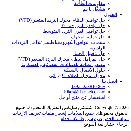
مقاومات الطاقة
مُشَغِّل ناعم
الحلول
حل توافقي لنظام محرك التردد المتغير (VFD)
حل توافقي لمروحة EC
حل توافقي لفرن التردد المتوسط
حل حماية المحرك
منتجات التوافق الكهرومغناطيسي/تداخل الترددات
الراديوية
حل لاختبار الحمل
حل الفرامل لنظام محرك التردد المتغير (VFD)
مصدر الطاقة للصناعات الفضائية والعسكرية
حلول الاتصال بالشبكة
محول لمجال الطلاء الكهربائي
اتصل بنا
+86 13925228810
Sikes@sikes-elec.com
استفسار عن منتج أو حل
Copyright © 2026, شنتشن سايكس إلكتريك المحدودة، جميع
الحقوق محفوظة.
جميع العلامات
إشعار ملفات تعريف الارتباط
سياسة الخصوصية
شروط الاستخدام
الرجاء اختيار لغة الموقع