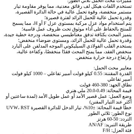
مميزات محث الحمل ثلاثي الطور:
تستخدم اللفات هيكل لف رقائق معدنية، مما يوفر مقاومة تيار
مستمر منخفضة، وقوة تحمل عالية في حالة الدائرة القصيرة،
وقدرة تحمل عالية للحمل الزائد لفترة قصيرة؛
يتم استخدام مواد عزل مركبة بمستوى عزل F أو H، مما يسمح
للمنتج بالحفاظ على أداء موثوق تحت ظروف عمل قاسية؛
يتميز المحث بكثافة تدفق مغناطيسي منخفضة، ودرجة خطية جيدة،
وقدرة تحمل عالية للحمل الزائد، ومستوى ضوضاء منخفض؛
يستخدم القلب الفولاذي السيليكوني الموجه المدلفن على البارد
منخفض الفقد، مما يمنح المحث فقدًا منخفضًا، وكفاءة عالية،
وارتفاع درجة حرارة منخفض.
معايير محث الحمل:
القدرة المقننة: 0.55 كيلو فولت أمبير تفاعلي – 1000 كيلو فولت
أمبير تفاعلي
نطاق الجهد: 380-460 فولت
قيمة المحاثة: 0.49-20.0 ملي هنري
وضع العمل: عمل قصير الأمد أو عمل طويل الأمد (لمدة ساعتين أو
أكثر عند التيار المقنن)
خطأ قيمة المحاثة: ±10%، تيار الدخل للدائرة القصيرة UVW، RST
نوع الطور: ثلاثي الطور
التردد: 50-60 هرتز
طريقة التبريد: AN/AF
فئة العزل: F/H