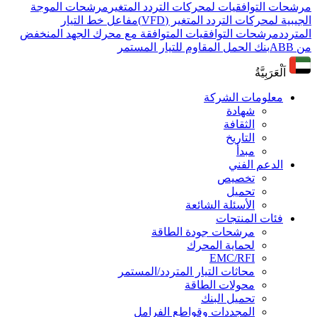
مرشحات التوافقيات لمحركات التردد المتغير
مرشحات الموجة
الجيبية لمحركات التردد المتغير (VFD)
مفاعل خط التيار
المتردد
مرشحات التوافقيات المتوافقة مع محرك الجهد المنخفض
من ABB
بنك الحمل المقاوم للتيار المستمر
اَلْعَرَبِيَّةُ
معلومات الشركة
شهادة
الثقافة
التاريخ
مبدأ
الدعم الفني
تخصيص
تحميل
الأسئلة الشائعة
فئات المنتجات
مرشحات جودة الطاقة
لحماية المحرك
EMC/RFI
محاثات التيار المتردد/المستمر
محولات الطاقة
تحميل البنك
المجددات وقواطع الفرامل