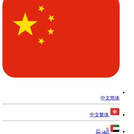
中文简体
中文繁体
اَلْعَرَبِيَّةُ