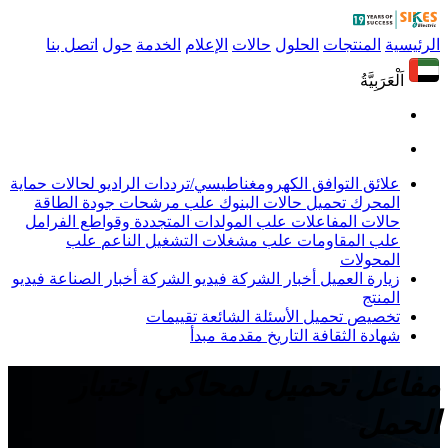
الرئيسية
المنتجات
الحلول
حالات
الإعلام
الخدمة
حول
اتصل بنا
اَلْعَرَبِيَّةُ
علائق التوافق الكهرومغناطيسي/ترددات الراديو
لحالات حماية
المحرك
تحميل حالات البنوك
علب مرشحات جودة الطاقة
حالات المفاعلات
علب المولدات المتجددة وقواطع الفرامل
علب المقاومات
علب مشغلات التشغيل الناعم
علب
المحولات
زيارة العميل
أخبار الشركة
فيديو الشركة
أخبار الصناعة
فيديو
المنتج
تخصيص
تحميل
الأسئلة الشائعة
تقييمات
شهادة
الثقافة
التاريخ
مقدمة
مبدأ
مفاعل تحميل لمحاكي اختبار
الحمل