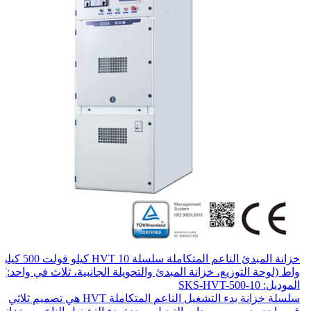
خزانة المبدئ الناعم المتكاملة سلسلة HVT 10 كيلو فولت 500 كيلو
واط (لوحة التوزيع، خزانة المبدئ والتحويلة الجانبية، ثلاث في واحد:)
الموديل: SKS-HVT-500-10
سلسلة خزانة بدء التشغيل الناعم المتكاملة HVT هي تصميم ثلاثي