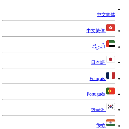
中文简体
中文繁体
اَلْعَرَبِيَّةُ
日本語
Français
Português
한국어
हिन्दी