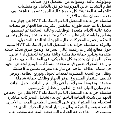
وموثوقية عالية، وسنوات من التشغيل دون صيانة.
نظام التشابك عالي الموثوقية يتوافق بالكامل مع متطلبات
“الخماسية الوقائية”. كل حجرة عالية الجهد تتضمن قناة تخفيف
ضغط لضمان سلامة الأفراد.
سلسلة خزانة بدء التشغيل الناعم المتكاملة HVT هي جهاز بدء
تشغيل ناعم جديد طورته سايكس إلكتريك. هذا الجهاز هو معدات
ذكية عالية الأداء، متعددة الوظائف، وعالية السلامة تم تصميمها
وتطويرها باستخدام نظريات تحكم متقدمة. يستخدم بشكل رئيسي
للتحكم وحماية المحركات عالية الجهد أثناء البدء، التشغيل،
والتوقف. سلسلة خزانة بدء التشغيل الناعم المتكاملة HVT مبنية
حول معالج إشارات رقمية عالي السرعة، وتدمج طرق تحكم حديثة
متقدمة وتدابير حماية ديناميكية وثابتة متنوعة لتحقيق أداء عالي.
يمكن للجهاز أن يحدد بشكل ديناميكي، في الوقت الفعلي، وفعال
تيار بدء المحرك ضمن قيمة محددة مسبقًا، مما يمنع انخفاض الجهد
في شبكة الطاقة الناجم عن تيار بدء مفرط. يضمن بدءًا سلسًا،
ويقلل من السعة المطلوبة لمعدات تحويل وتوزيع الطاقة، ويوفر
تكاليف استثمار المشروع. يوفر الجهاز وظائف حماية شاملة،
موثوقة، ودقيقة للمحرك، بما في ذلك التيار الزائد، الحمل الزائد،
عدم توازن التيار، فقدان الطور، وأعطال الثايرستور.
سلسلة خزانة بدء التشغيل الناعم المتكاملة HVT تقلل من انخفاض
الجهد في شبكة الطاقة الناجم عن بدء تشغيل المحركات مباشرة.
استخدام هذا المنتج لا يؤثر على التشغيل الطبيعي للمعدات الأخرى
المتصلة بنفس الشبكة. يقلل من تيار اندفاع المحرك، الذي قد
يتسبب في ارتفاع درجة الحرارة الموضعية المفرطة ويقصر عمر