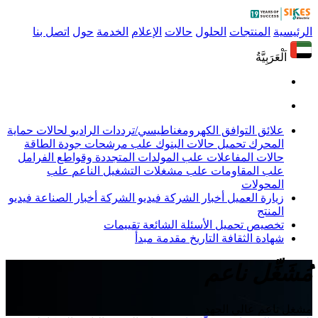
الرئيسية
المنتجات
الحلول
حالات
الإعلام
الخدمة
حول
اتصل بنا
اَلْعَرَبِيَّةُ
علائق التوافق الكهرومغناطيسي/ترددات الراديو
لحالات حماية
المحرك
تحميل حالات البنوك
علب مرشحات جودة الطاقة
حالات المفاعلات
علب المولدات المتجددة وقواطع الفرامل
علب المقاومات
علب مشغلات التشغيل الناعم
علب
المحولات
زيارة العميل
أخبار الشركة
فيديو الشركة
أخبار الصناعة
فيديو
المنتج
تخصيص
تحميل
الأسئلة الشائعة
تقييمات
شهادة
الثقافة
التاريخ
مقدمة
مبدأ
مُشَغِّل ناعم
مشغل ناعم عالي الجهد