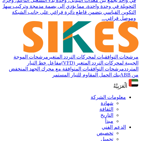
في واحد يجمع بين معدات التبديل، وحدة بدء التشغيل الناعم، وخزانة
التحويلة في وحدة واحدة، مما يؤدي إلى بصمة مدمجة وتركيب سهل.
التكوين القياسي يتضمن قاطع دائرة فراغي على جانب الشبكة
وموصل فراغي...
مرشحات التوافقيات لمحركات التردد المتغير
مرشحات الموجة
الجيبية لمحركات التردد المتغير (VFD)
مفاعل خط التيار
المتردد
مرشحات التوافقيات المتوافقة مع محرك الجهد المنخفض
من ABB
بنك الحمل المقاوم للتيار المستمر
اَلْعَرَبِيَّةُ
معلومات الشركة
شهادة
الثقافة
التاريخ
مبدأ
الدعم الفني
تخصيص
تحميل