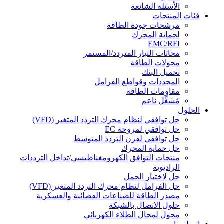
الأسئلة الشائعة
فئات المنتجات
مرشحات جودة الطاقة
لحماية المحرك
EMC/RFI
محاثات التيار المتردد/المستمر
محولات الطاقة
تحميل البنك
المجددات وقواطع الفرامل
مقاومات الطاقة
مُشَغِّل ناعم
الحلول
حل توافقي لنظام محرك التردد المتغير (VFD)
حل توافقي لمروحة EC
حل توافقي لفرن التردد المتوسط
حل حماية المحرك
منتجات التوافق الكهرومغناطيسي/تداخل الترددات
الراديوية
حل لاختبار الحمل
حل الفرامل لنظام محرك التردد المتغير (VFD)
مصدر الطاقة للصناعات الفضائية والعسكرية
حلول الاتصال بالشبكة
محول لمجال الطلاء الكهربائي