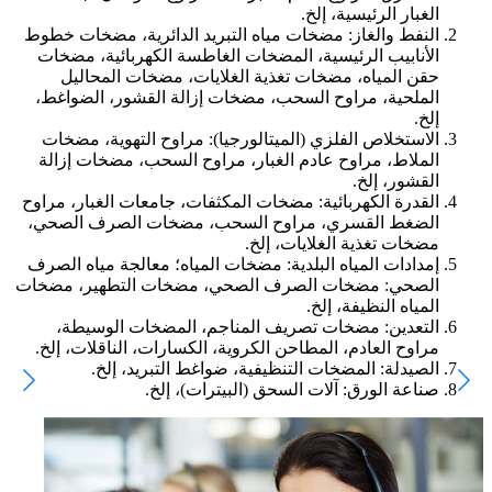
الغبار الرئيسية، إلخ.
النفط والغاز: مضخات مياه التبريد الدائرية، مضخات خطوط
الأنابيب الرئيسية، المضخات الغاطسة الكهربائية، مضخات
حقن المياه، مضخات تغذية الغلايات، مضخات المحاليل
الملحية، مراوح السحب، مضخات إزالة القشور، الضواغط،
إلخ.
الاستخلاص الفلزي (الميتالورجيا): مراوح التهوية، مضخات
الملاط، مراوح عادم الغبار، مراوح السحب، مضخات إزالة
القشور، إلخ.
القدرة الكهربائية: مضخات المكثفات، جامعات الغبار، مراوح
الضغط القسري، مراوح السحب، مضخات الصرف الصحي،
مضخات تغذية الغلايات، إلخ.
إمدادات المياه البلدية: مضخات المياه؛ معالجة مياه الصرف
الصحي: مضخات الصرف الصحي، مضخات التطهير، مضخات
المياه النظيفة، إلخ.
التعدين: مضخات تصريف المناجم، المضخات الوسيطة،
مراوح العادم، المطاحن الكروية، الكسارات، الناقلات، إلخ.
الصيدلة: المضخات التنظيفية، ضواغط التبريد، إلخ.
صناعة الورق: آلات السحق (البيترات)، إلخ.