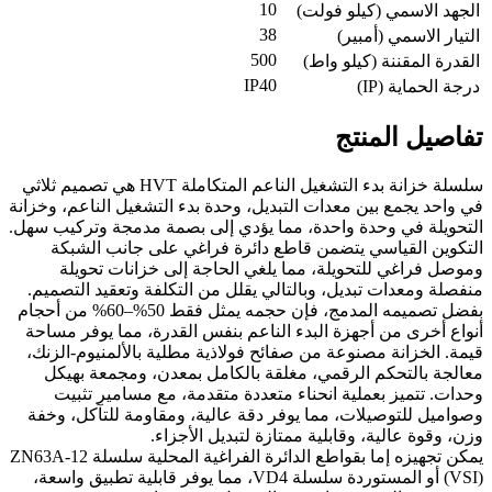
10
الجهد الاسمي (كيلو فولت)
38
التيار الاسمي (أمبير)
500
القدرة المقننة (كيلو واط)
IP40
درجة الحماية (IP)
تفاصيل المنتج
سلسلة خزانة بدء التشغيل الناعم المتكاملة HVT هي تصميم ثلاثي
في واحد يجمع بين معدات التبديل، وحدة بدء التشغيل الناعم، وخزانة
التحويلة في وحدة واحدة، مما يؤدي إلى بصمة مدمجة وتركيب سهل.
التكوين القياسي يتضمن قاطع دائرة فراغي على جانب الشبكة
وموصل فراغي للتحويلة، مما يلغي الحاجة إلى خزانات تحويلة
منفصلة ومعدات تبديل، وبالتالي يقلل من التكلفة وتعقيد التصميم.
بفضل تصميمه المدمج، فإن حجمه يمثل فقط 50%–60% من أحجام
أنواع أخرى من أجهزة البدء الناعم بنفس القدرة، مما يوفر مساحة
قيمة. الخزانة مصنوعة من صفائح فولاذية مطلية بالألمنيوم-الزنك،
معالجة بالتحكم الرقمي، مغلقة بالكامل بمعدن، ومجمعة بهيكل
وحدات. تتميز بعملية انحناء متعددة متقدمة، مع مسامير تثبيت
وصواميل للتوصيلات، مما يوفر دقة عالية، ومقاومة للتآكل، وخفة
وزن، وقوة عالية، وقابلية ممتازة لتبديل الأجزاء.
يمكن تجهيزه إما بقواطع الدائرة الفراغية المحلية سلسلة ZN63A-12
(VSI) أو المستوردة سلسلة VD4، مما يوفر قابلية تطبيق واسعة،