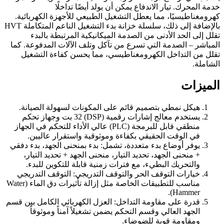
خدمة المحرك. تيار الاندفاع يمكن أن يولد أيضًا تداخلًا
كهرومغناطيسيًا، مما يعطل التشغيل الطبيعي للأجهزة الكهربائية.
بالإضافة إلى ذلك، سلسلة خزانة بدء التشغيل الناعم المتكاملة HVT
تقلل إلى الحد الأدنى من الصدمة الميكانيكية المرتبطة بالبدء
المباشر – الصدمة التي تسرع من تآكل وتلف الآلات المدفوعة. كما
تقلل من التداخل الكهرومغناطيسي، مما يحسن كفاءة التشغيل
الشاملة.
الميزات
هيكل نمطي بتصميم قائم على المكونات لسهولة الصيانة.
يستخدم معالج إشارات رقمية (DSP) 32 بت وجهاز تحكم
منطقي قابل للبرمجة (PLC) عالي الأداء للتحكم في الجهاز
في الوقت الحقيقي بكفاءة وموثوقية واستقرار عاليين.
يوفر أوضاع بدء متعددة، تشمل: بدء بمنحنى الجهد، بدء دفقي
+ منحنى الجهد، تحديد التيار، منحنى الجهد + تحديد التيار،
والتحريك البطيء، مع فترات زمنية قابلة للتكوين للبدء.
خيارات التوقف الحر والتوقف التدريجي: التوقف التدريجي
مناسب للتطبيقات الخاصة مثل إزالة تأثيرات دق الماء (Water
Hammer).
قدرة على مقاومة التداخل: العزل الكهربائي الكامل بين قسم
الجهد العالي وقسم التحكم يضمن تشغيلاً آمناً وموثوقاً
ومقاومة قوية للضوضاء.