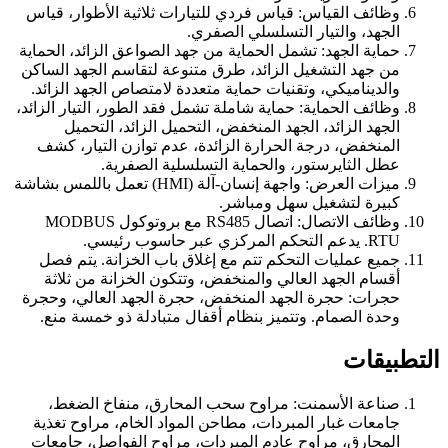
وظائف القياس: قياس فردي للتيارات ثلاثية الأطوار، قياس
الجهد، والتيار التسلسلي الصفري.
حماية الجهد: تشمل الحماية من جهد الصواعق الزائد، الحماية
من جهد التشغيل الزائد، طرق متنوعة لتقاسم الجهد الساكن
والديناميكي، وتقنيات حماية متعددة لامتصاص الجهد الزائد.
وظائف الحماية: حماية شاملة تشمل فقد الطور، التيار الزائد،
الجهد الزائد، الجهد المنخفض، التحميل الزائد، التحميل
المنخفض، درجة الحرارة الزائدة، عدم توازن التيار، كشف
عطل الثايرستور، والحماية التسلسلية الصفرية.
ميزات العرض: واجهة إنسان-آلة (HMI) تعمل باللمس بشاشة
كبيرة لتشغيل سهل ومباشر.
وظائف الاتصال: اتصال RS485 مع بروتوكول MODBUS
RTU. يدعم التحكم المركزي عبر حاسوب رئيسي.
جميع عمليات التحكم تتم مع إغلاق باب الخزانة. يتم فصل
أقسام الجهد العالي والمنخفض، وتتكون الخزانة من ثلاثة
حجرات: حجرة الجهد المنخفض، حجرة الجهد العالي، وحجرة
وحدة الصمام. وتتميز بنظام أقفال متبادلة ذو خمسة منع.
التطبيقات
صناعة الأسمنت: مراوح سحب المحارق، منفاخ الضغط،
جامعات غبار المبردات، مطاحن المواد الخام، مراوح تغذية
المحارق، مراوح عادم المبردات، مراوح الفواصل، جامعات