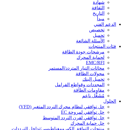
شهادة
الثقافة
التاريخ
مبدأ
الدعم الفني
تخصيص
تحميل
الأسئلة الشائعة
فئات المنتجات
مرشحات جودة الطاقة
لحماية المحرك
EMC/RFI
محاثات التيار المتردد/المستمر
محولات الطاقة
تحميل البنك
المجددات وقواطع الفرامل
مقاومات الطاقة
مُشَغِّل ناعم
الحلول
حل توافقي لنظام محرك التردد المتغير (VFD)
حل توافقي لمروحة EC
حل توافقي لفرن التردد المتوسط
حل حماية المحرك
منتجات التوافق الكهرومغناطيسي/تداخل الترددات