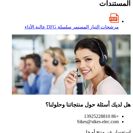
المستندات
مرشحات التيار المستمر سلسلة DFG عالية الأداء
هل لديك أسئلة حول منتجاتنا وحلولنا؟
+86 13925228810
Sikes@sikes-elec.com
استفسار عن منتج أو حل