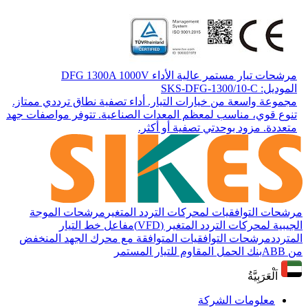
مرشحات تيار مستمر عالية الأداء DFG 1300A 1000V
الموديل: SKS-DFG-1300/10-C
مجموعة واسعة من خيارات التيار. أداء تصفية نطاق ترددي ممتاز.
تنوع قوي، مناسب لمعظم المعدات الصناعية. تتوفر مواصفات جهد
متعددة. مزود بوحدتي تصفية أو أكثر.
مرشحات التوافقيات لمحركات التردد المتغير
مرشحات الموجة
الجيبية لمحركات التردد المتغير (VFD)
مفاعل خط التيار
المتردد
مرشحات التوافقيات المتوافقة مع محرك الجهد المنخفض
من ABB
بنك الحمل المقاوم للتيار المستمر
اَلْعَرَبِيَّةُ
معلومات الشركة