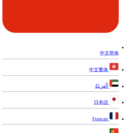
中文简体
中文繁体
اَلْعَرَبِيَّةُ
日本語
Français