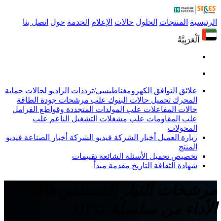
الرئيسية
المنتجات
الحلول
حالات
الإعلام
الخدمة
حول
اتصل بنا
اَلْعَرَبِيَّةُ
علائق التوافق الكهرومغناطيسي/ترددات الراديو
لحالات حماية
المحرك
تحميل حالات البنوك
علب مرشحات جودة الطاقة
حالات المفاعلات
علب المولدات المتجددة وقواطع الفرامل
علب المقاومات
علب مشغلات التشغيل الناعم
علب
المحولات
زيارة العميل
أخبار الشركة
فيديو الشركة
أخبار الصناعة
فيديو
المنتج
تخصيص
تحميل
الأسئلة الشائعة
تقييمات
شهادة
الثقافة
التاريخ
مقدمة
مبدأ
مرشحات التيار المستمر عالية
الأداء من سلسلة DFG