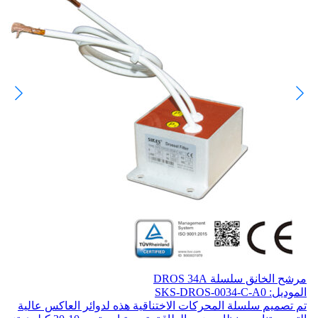
مرشح الخانق سلسلة DROS 34A
الموديل: SKS-DROS-0034-C-A0
تم تصميم سلسلة المحركات الاختناقية هذه لدوائر العاكس عالية