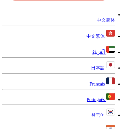
中文简体
中文繁体
اَلْعَرَبِيَّةُ
日本語
Français
Português
한국어