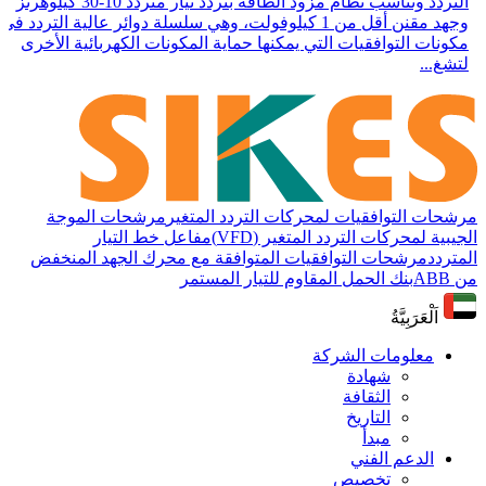
التردد وتناسب نظام مزود الطاقة بتردد تيار متردد 10-30 كيلوهرتز
وجهد مقنن أقل من 1 كيلوفولت، وهي سلسلة دوائر عالية التردد في
مكونات التوافقيات التي يمكنها حماية المكونات الكهربائية الأخرى
لتشغ...
مرشحات التوافقيات لمحركات التردد المتغير
مرشحات الموجة
الجيبية لمحركات التردد المتغير (VFD)
مفاعل خط التيار
المتردد
مرشحات التوافقيات المتوافقة مع محرك الجهد المنخفض
من ABB
بنك الحمل المقاوم للتيار المستمر
اَلْعَرَبِيَّةُ
معلومات الشركة
شهادة
الثقافة
التاريخ
مبدأ
الدعم الفني
تخصيص