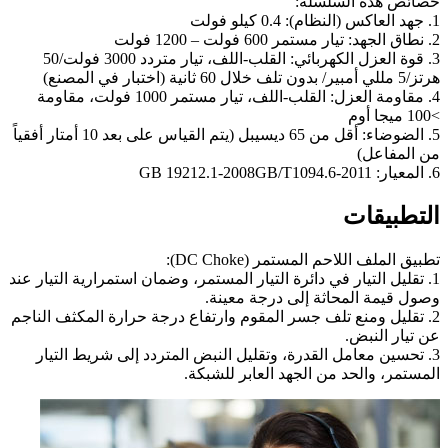
خصائص هذه السلسلة:
1. جهد العاكس (النظام): 0.4 كيلو فولت
2. نطاق الجهد: تيار مستمر 600 فولت – 1200 فولت
3. قوة العزل الكهربائي: القلب-اللف، تيار متردد 3000 فولت/50
هرتز/5 مللي أمبير/ بدون تلف خلال 60 ثانية (اختبار في المصنع)
4. مقاومة العزل: القلب-اللف، تيار مستمر 1000 فولت، مقاومة
>100 ميجا أوم
5. الضوضاء: أقل من 65 ديسيبل (يتم القياس على بعد 10 أمتار أفقياً
من المفاعل)
6. المعيار: GB 19212.1-2008GB/T1094.6-2011
التطبيقات
تطبيق الملف اللاحم المستمر (DC Choke):
1. تقليل التيار في دائرة التيار المستمر، وضمان استمرارية التيار عند
وصول قيمة المحاثة إلى درجة معينة.
2. تقليل ومنع تلف جسر المقوم وارتفاع درجة حرارة المكثف الناجم
عن تيار النبض.
3. تحسين معامل القدرة، وتقليل النبض المتردد إلى شريط التيار
المستمر، والحد من الجهد العابر للشبكة.