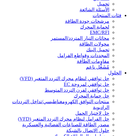
تحميل
الأسئلة الشائعة
فئات المنتجات
مرشحات جودة الطاقة
لحماية المحرك
EMC/RFI
محاثات التيار المتردد/المستمر
محولات الطاقة
تحميل البنك
المجددات وقواطع الفرامل
مقاومات الطاقة
مُشَغِّل ناعم
الحلول
حل توافقي لنظام محرك التردد المتغير (VFD)
حل توافقي لمروحة EC
حل توافقي لفرن التردد المتوسط
حل حماية المحرك
منتجات التوافق الكهرومغناطيسي/تداخل الترددات
الراديوية
حل لاختبار الحمل
حل الفرامل لنظام محرك التردد المتغير (VFD)
مصدر الطاقة للصناعات الفضائية والعسكرية
حلول الاتصال بالشبكة