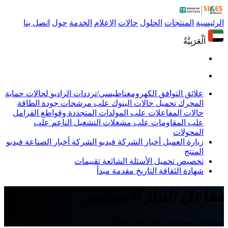
الرئيسية
المنتجات
الحلول
حالات
الإعلام
الخدمة
حول
اتصل بنا
اَلْعَرَبِيَّةُ
علائق التوافق الكهرومغناطيسي/ترددات الراديو
لحالات حماية
المحرك
تحميل حالات البنوك
علب مرشحات جودة الطاقة
حالات المفاعلات
علب المولدات المتجددة وقواطع الفرامل
علب المقاومات
علب مشغلات التشغيل الناعم
علب
المحولات
زيارة العميل
أخبار الشركة
فيديو الشركة
أخبار الصناعة
فيديو
المنتج
تخصيص
تحميل
الأسئلة الشائعة
تقييمات
شهادة
الثقافة
التاريخ
مقدمة
مبدأ
مفاعل التيار المستمر
محث تيار مستمر، ملف تيار مستمر