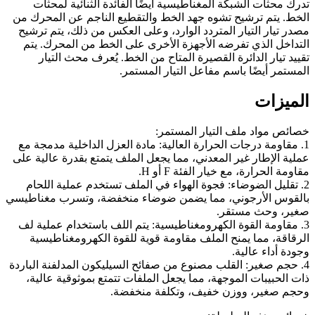
تدرك محثات الشبكة المغناطيسية أيضًا الفائدة الثنائية لمحثات
الخط. يتم ترشيح تشوه جهد الخط والتقطيع الناجم عن المحرك من
مصدر تيار التيار المتردد الوارد، وعلى العكس من ذلك، يتم ترشيح
التداخل الذي تفرضه الأجهزة الأخرى على الخط من المحرك. يتم
تقييد تيار الدائرة القصيرة المتاح من الخط. يُعرف محث التيار
المستمر أيضًا باسم مفاعل التيار المستمر.
الميزات
خصائص مواد ملف التيار المستمر:
1. مقاومة درجات الحرارة العالية: مادة العزل الداخلية مدمجة مع
عملية الإطار غير المعدني، مما يجعل الملف يتمتع بقدرة عالية على
مقاومة الحرارة، مع خيار الفئة F أو H.
2. تقليل الضوضاء: فجوة الهواء في الملف تستخدم عملية اللحام
بالقوس الأرجوني، مما يضمن ضوضاء منخفضة، وتسرب مغناطيسي
صغير، وحث مستقر.
3. مقاومة القوة الكهرومغناطيسية: يتم اللف باستخدام عملية لف
الرقاقة، مما يمنح الملف مقاومة قوية للقوة الكهرومغناطيسية
وجودة أداء عالية.
4. حجم صغير: القلب مصنوع من صفائح السيليكون المدلفنة الباردة
ذات الحبيبات الموجهة، مما يجعل الملفات تتمتع بموثوقية عالية،
وحجم صغير، ووزن خفيف، وتكلفة منخفضة.